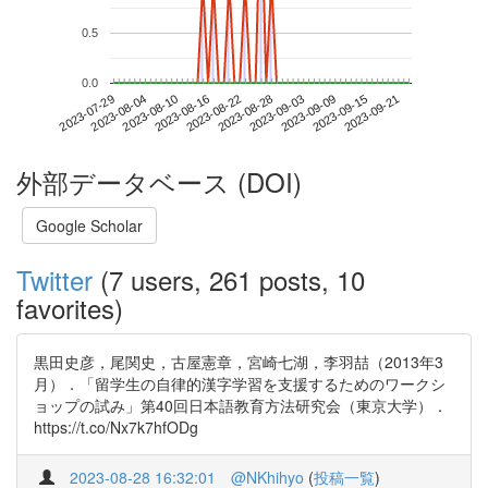
0.5
0.0
2023-09-15
2023-07-29
2023-08-16
2023-09-03
2023-09-21
2023-08-04
2023-08-22
2023-09-09
2023-08-10
2023-08-28
外部データベース (DOI)
Google Scholar
Twitter
(7 users, 261 posts, 10
favorites)
黒田史彦，尾関史，古屋憲章，宮崎七湖，李羽喆（2013年3
月）．「留学生の自律的漢字学習を支援するためのワークシ
ョップの試み」第40回日本語教育方法研究会（東京大学）．
https://t.co/Nx7k7hfODg
2023-08-28 16:32:01
@NKhihyo
(
投稿一覧
)