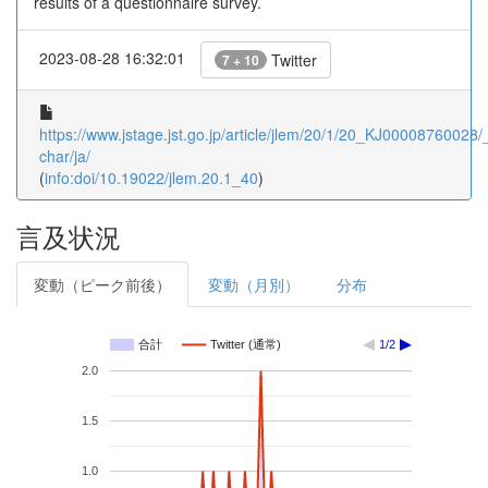
results of a questionnaire survey.
2023-08-28 16:32:01
Twitter
7 + 10
https://www.jstage.jst.go.jp/article/jlem/20/1/20_KJ00008760028/_
char/ja/
(
info:doi/10.19022/jlem.20.1_40
)
言及状況
変動（ピーク前後）
変動（月別）
分布
合計
Twitter (通常)
1/2
2.0
1.5
1.0