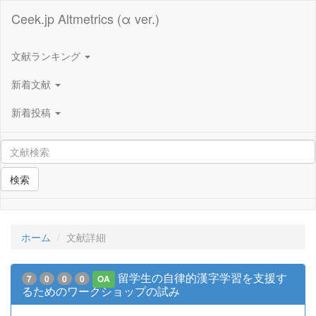
Ceek.jp Altmetrics (α ver.)
文献ランキング
新着文献
新着投稿
検索
ホーム
文献詳細
留学生の自律的漢字学習を支援す
7
0
0
0
OA
るためのワークショップの試み