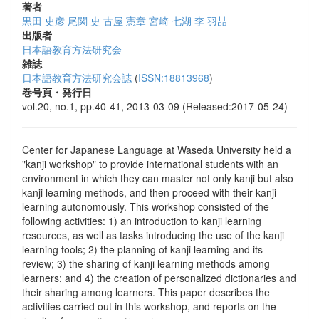
著者
黒田 史彦
尾関 史
古屋 憲章
宮崎 七湖
李 羽喆
出版者
日本語教育方法研究会
雑誌
日本語教育方法研究会誌
(
ISSN:18813968
)
巻号頁・発行日
vol.20, no.1, pp.40-41, 2013-03-09 (Released:2017-05-24)
Center for Japanese Language at Waseda University held a
"kanji workshop" to provide international students with an
environment in which they can master not only kanji but also
kanji learning methods, and then proceed with their kanji
learning autonomously. This workshop consisted of the
following activities: 1) an introduction to kanji learning
resources, as well as tasks introducing the use of the kanji
learning tools; 2) the planning of kanji learning and its
review; 3) the sharing of kanji learning methods among
learners; and 4) the creation of personalized dictionaries and
their sharing among learners. This paper describes the
activities carried out in this workshop, and reports on the