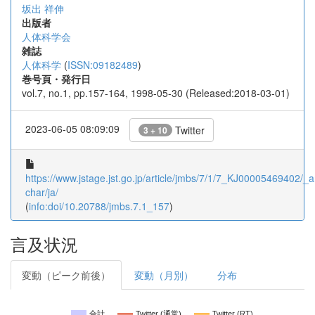
坂出 祥伸
出版者
人体科学会
雑誌
人体科学
(
ISSN:09182489
)
巻号頁・発行日
vol.7, no.1, pp.157-164, 1998-05-30 (Released:2018-03-01)
2023-06-05 08:09:09
Twitter
3 + 10
https://www.jstage.jst.go.jp/article/jmbs/7/1/7_KJ00005469402/_ar
char/ja/
(
info:doi/10.20788/jmbs.7.1_157
)
言及状況
変動（ピーク前後）
変動（月別）
分布
合計
Twitter (通常)
Twitter (RT)