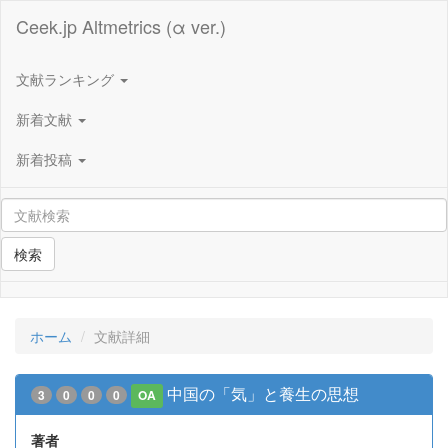
Ceek.jp Altmetrics (α ver.)
文献ランキング
新着文献
新着投稿
検索
ホーム
文献詳細
中国の「気」と養生の思想
3
0
0
0
OA
著者