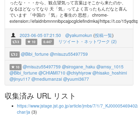
ったな・・・から、観点望気って言葉はそこから来たのか、
なるほどなってなり 天「気」ってよく言ったもんだなと喜ん
でいます 「中国の 「気」と養生の 思想」 chrome-
extension://efaidnbmnnnibpcajpcglclefindmkaj/https://t.co/15yqdtq
2023-06-05 07:21:50
@yakumokun
(
投稿一覧
)
リツイート・ネットワーク (2)
3
10
0.447
@Bibi_fortune
@misuzu55497759
2
@misuzu55497759
@sirogane_haku
@amsy_1015
10
@Bibi_fortune
@CHIAMI710
@chiyhiyrow
@hisako_hoshimi
@jinyu117
@mediumanzai
@yuumi3677
収集済み URL リスト
https://www.jstage.jst.go.jp/article/jmbs/7/1/7_KJ00005469402
char/ja
(3)