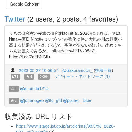
Google Scholar
Twitter
(2 users, 2 posts, 4 favorites)
うちの研究室の先輩の研究(Naoi et al. 2020)によれば、冬La
Niña→夏El Niño時はサブハイの強化に伴い大気の川の頻度が
高まる結果が得られてる(が、事例が少ない感じ?)。改めてち
ゃんと読んでみるか。 https://t.co/4ETVz05eZj
https://t.co/2qFBNi6lLu
2023-05-27 10:56:57
@Sakuramoch_
(
投稿一覧
)
リツイート・ネットワーク (1)
1
5
0.000
@shunnta1215
1
@johanogeo
@ito_gfd
@planet__blue
3
収集済み URL リスト
https://www.jstage.jst.go.jp/article/jmsj/98/3/98_2020-
027/_pdf/-char/ja
(2)