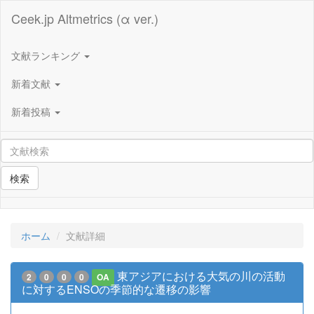
Ceek.jp Altmetrics (α ver.)
文献ランキング
新着文献
新着投稿
検索
ホーム
文献詳細
東アジアにおける大気の川の活動
2
0
0
0
OA
に対するENSOの季節的な遷移の影響