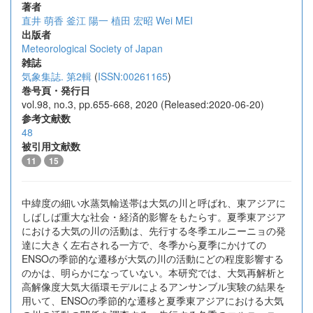
著者
直井 萌香
釜江 陽一
植田 宏昭
Wei MEI
出版者
Meteorological Society of Japan
雑誌
気象集誌. 第2輯
(
ISSN:00261165
)
巻号頁・発行日
vol.98, no.3, pp.655-668, 2020 (Released:2020-06-20)
参考文献数
48
被引用文献数
11
15
中緯度の細い水蒸気輸送帯は大気の川と呼ばれ、東アジアに
しばしば重大な社会・経済的影響をもたらす。夏季東アジア
における大気の川の活動は、先行する冬季エルニーニョの発
達に大きく左右される一方で、冬季から夏季にかけての
ENSOの季節的な遷移が大気の川の活動にどの程度影響する
のかは、明らかになっていない。本研究では、大気再解析と
高解像度大気大循環モデルによるアンサンブル実験の結果を
用いて、ENSOの季節的な遷移と夏季東アジアにおける大気