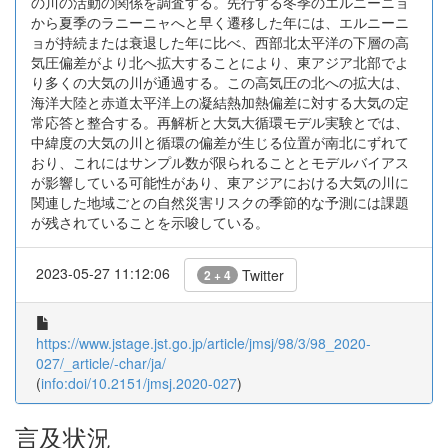
の川の活動の関係を調査する。先行する冬季のエルニーニョ
から夏季のラニーニャへと早く遷移した年には、エルニーニ
ョが持続または衰退した年に比べ、西部北太平洋の下層の高
気圧偏差がより北へ拡大することにより、東アジア北部でよ
り多くの大気の川が通過する。この高気圧の北への拡大は、
海洋大陸と赤道太平洋上の凝結熱加熱偏差に対する大気の定
常応答と整合する。再解析と大気大循環モデル実験とでは、
中緯度の大気の川と循環の偏差が生じる位置が南北にずれて
おり、これにはサンプル数が限られることとモデルバイアス
が影響している可能性があり、東アジアにおける大気の川に
関連した地域ごとの自然災害リスクの季節的な予測には課題
が残されていることを示唆している。
2023-05-27 11:12:06
Twitter
2 + 4
https://www.jstage.jst.go.jp/article/jmsj/98/3/98_2020-
027/_article/-char/ja/
(
info:doi/10.2151/jmsj.2020-027
)
言及状況