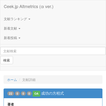
Ceek.jp Altmetrics (α ver.)
文献ランキング
新着文献
新着投稿
検索
ホーム
文献詳細
成功の方程式
22
0
0
0
OA
著者