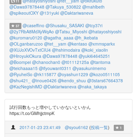
@hatayoshiyoshi
@tet__yam
@okifukuto
11
@Dawa97878448
@Takuya_530822
@mahlbeth
@spikeoutOXY
@131yuki
@Daktariwaneva
@caseffino
@Shusaku_SASAKI
@tcy37ri
37
@2y7RbA8MdXyWqAo
@Tatsu_Miyoshi
@hatayoshiyoshi
@kuromaru0120
@agatha_aaaa
@h_ikebata
@OLganbaruzoo
@tet__yam
@kentaso
@xmmsparkx
@XUJoXVOvTxtCIU4
@hshimodaira
@koki_xiaolin
@HiroyukiOkura
@Dawa97878448
@yuki64645251
@Boompei
@chanochan0
@t01112125a
@tantoma
@teichaaaa15
@ifyouwant0311
@yasukunimemo
@RyuheiSo
@rk115877
@oyashun1229
@kozo0511105
@shu421_
@inoue0426
@kendo_shuu
@3stars67664378
@KazNegishiMD
@Daktariwaneva
@naka_takaya
試行回数もっと増やしていかないといかん
https://t.co/GMhjjctmpK
2017-01-23 23:41:49
@syou6162
(
投稿一覧
)
1