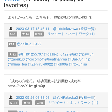
favorites)
よろしかったら、こちらも。 https://t.co/HnK0xhbFrz
2023-03-17 13:46:11
@hidetokazawa
(
投稿一覧
)
リツイート・ネットワーク (1)
1
14
0.289
@daikiko_0422
1
@HH91255797
@daikiko_0422
@akf
@pawjun
12
@zaoriku0
@cocomoff
@beatinaniwa
@DaikiSh_nlp
@mima_tea
@ZeniYuki0922
@jqk09a
@rtokuhisa
「成功の方程式」 成功回数＝試行回数×成功率
https://t.co/XU21gHwXjr
2022-05-26 06:33:56
@YukiKataoka3
(
投稿一覧
)
リツイート・ネットワーク (11)
11
47
0.198