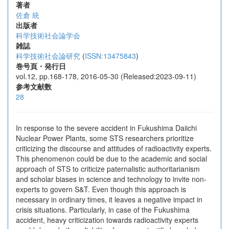
著者
佐倉 統
出版者
科学技術社会論学会
雑誌
科学技術社会論研究
(
ISSN:13475843
)
巻号頁・発行日
vol.12, pp.168-178, 2016-05-30 (Released:2023-09-11)
参考文献数
28
In response to the severe accident in Fukushima Daiichi
Nuclear Power Plants, some STS researchers prioritize
criticizing the discourse and attitudes of radioactivity experts.
This phenomenon could be due to the academic and social
approach of STS to criticize paternalistic authoritarianism
and scholar biases in science and technology to invite non-
experts to govern S&T. Even though this approach is
necessary in ordinary times, it leaves a negative impact in
crisis situations. Particularly, in case of the Fukushima
accident, heavy criticization towards radioactivity experts