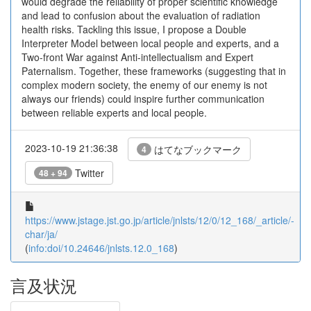
would degrade the reliability of proper scientific knowledge
and lead to confusion about the evaluation of radiation
health risks. Tackling this issue, I propose a Double
Interpreter Model between local people and experts, and a
Two-front War against Anti-intellectualism and Expert
Paternalism. Together, these frameworks (suggesting that in
complex modern society, the enemy of our enemy is not
always our friends) could inspire further communication
between reliable experts and local people.
2023-10-19 21:36:38
はてなブックマーク
4
Twitter
48 + 94
https://www.jstage.jst.go.jp/article/jnlsts/12/0/12_168/_article/-
char/ja/
(
info:doi/10.24646/jnlsts.12.0_168
)
言及状況