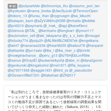
@polycarbide
@ichinomiya_thu
@cosumo_pori_tan
62
@kyokusen
@nama_books
@JwuSuzuki
@TenmonOpen
@tokoro_13
@funsu_than
@cygnusgm
@sa_kikuchi
@batayan_kami
@aZyVJ8tbhcj0GfM
@mhatta
@kddisk
@jori0210
@psymaris
@_tnak_
@apj
@kaneKlenz
@2simura
@ITAL_
@kentosho
@longlow1
@ymori117
@automaton_cell
@aki_takayama
@y_s_c_kato
@msugai
@tolucky774
@poju2h
@ALf8k9BLO8EN7ek
@engeikana
@wint7
@nananao2236
@heart8255
@bailout78
@hanpanir
@q6tackle
@jun1sato
@tbs_i
@ika_river_c
@jinrinki
@nowgetachance_
@peru_g13
@tzYbHjEbLvnRi9w
@oanus
@GrayiEt
@suisenteikyohji
@abe_m
@dara2goron
@genkuroki
@kingalcohol
@mei1971
@Ra_koyama
@sj73071568
@yaggie1931
@bird_ys
@_pseudoctor
@GiovanniWa37201
@ttakahasi
@ZN2017
「私は別のところで，放射線健康被害のリスク・コミュニケ
ーションがうまく進まなかったのは市民の理解力不足とマス
コミの勉強不足が原因であるという放射線医の調査結果を聞
いてびっくり仰天した経験に触れた（Sakura, 2015）」 1/3