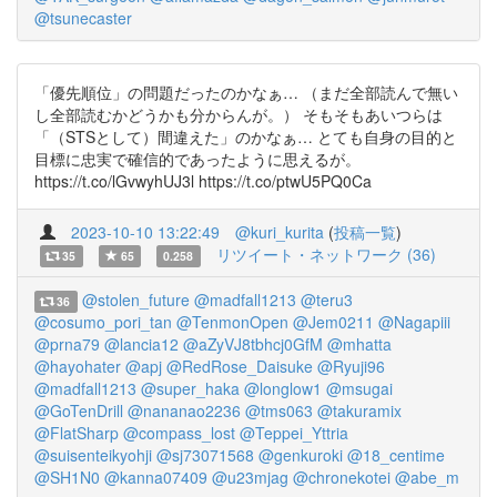
@tsunecaster
「優先順位」の問題だったのかなぁ… （まだ全部読んで無い
し全部読むかどうかも分からんが。） そもそもあいつらは
「（STSとして）間違えた」のかなぁ… とても自身の目的と
目標に忠実で確信的であったように思えるが。
https://t.co/lGvwyhUJ3l https://t.co/ptwU5PQ0Ca
2023-10-10 13:22:49
@kuri_kurita
(
投稿一覧
)
リツイート・ネットワーク (36)
35
65
0.258
@stolen_future
@madfall1213
@teru3
36
@cosumo_pori_tan
@TenmonOpen
@Jem0211
@Nagapiii
@prna79
@lancia12
@aZyVJ8tbhcj0GfM
@mhatta
@hayohater
@apj
@RedRose_Daisuke
@Ryuji96
@madfall1213
@super_haka
@longlow1
@msugai
@GoTenDrill
@nananao2236
@tms063
@takuramix
@FlatSharp
@compass_lost
@Teppei_Yttria
@suisenteikyohji
@sj73071568
@genkuroki
@18_centime
@SH1N0
@kanna07409
@u23mjag
@chronekotei
@abe_m