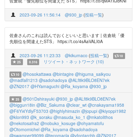
佐倉統「優先順位を間違えた STS」 https://t.co/qMA1xJdKNi
2023-09-26 11:56:14
@930_jp
(
投稿一覧
)
佐倉さんのこれは読んでおくといいと思います | 佐倉統「優
先順位を間違えたSTS」 https://t.co/4sAaVALI0A
2023-09-26 11:23:33
@kikumaco
(
投稿一覧
)
10
リツイート・ネットワーク (10)
25
0.316
@hosokattawa
@bintagire
@higuma_saikyou
10
@madfall1213
@sadohadoya
@ALf8k9BLO8EN7ek
@ZN2017
@HYamaguchi
@Ra_koyama
@930_jp
@501Dshirayuki
@930_jp
@ALf8k9BLO8EN7ek
25
@biggun18in
@Biz_Sakuma
@clear_wt
@cnakayama1958
@F6Yi4YdlyF53703
@highlyhimazin
@jopupi
@kiyoppi1982
@klon993
@k_soraku
@masuda_ko_1
@mkatolithos
@nekotosafra2
@nobuko_kosuge
@ohyamatofu
@Otomomichel
@Ra_koyama
@sadohadoya
@swamper99099
@tecomacla
@vfontarchb
@ZN2017