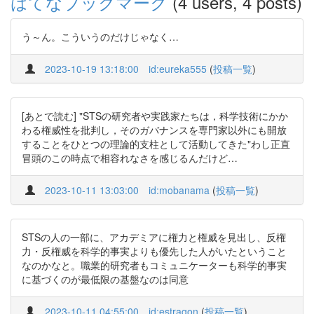
はてなブックマーク
(4 users, 4 posts)
う～ん。こういうのだけじゃなく…
2023-10-19 13:18:00
id:eureka555
(
投稿一覧
)
[あとで読む] "STSの研究者や実践家たちは，科学技術にかか
わる権威性を批判し，そのガバナンスを専門家以外にも開放
することをひとつの理論的支柱として活動してきた"わし正直
冒頭のこの時点で相容れなさを感じるんだけど…
2023-10-11 13:03:00
id:mobanama
(
投稿一覧
)
STSの人の一部に、アカデミアに権力と権威を見出し、反権
力・反権威を科学的事実よりも優先した人がいたということ
なのかなと。職業的研究者もコミュニケーターも科学的事実
に基づくのが最低限の基盤なのは同意
2023-10-11 04:55:00
id:estragon
(
投稿一覧
)