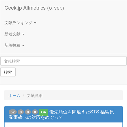
Ceek.jp Altmetrics (α ver.)
文献ランキング
新着文献
新着投稿
検索
ホーム
文献詳細
優先順位を間違えたSTS 福島原
52
0
0
0
OA
発事故への対応をめぐって