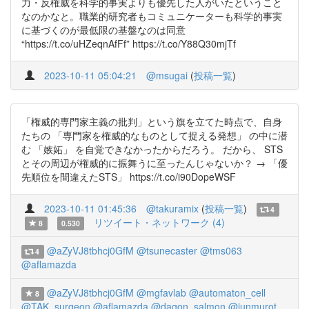
力・反権威を科学的事実よりも優先した人がいたということ
なのかなと。職業的研究者もコミュニケーターも科学的事実
に基づくのが最低限の基盤なのは同意
“https://t.co/uHZeqnAfFf” https://t.co/Y88Q30mjTf
2023-10-11 05:04:21
@msugai
(
投稿一覧
)
「権威的専門家主義の批判」という旗を立てた時点で、自身
たちの 「専門家を権威的なものとして捉える発想」 の中に潜
む 「嫉妬」 を自覚できなかったからだろう。 だから、 STS
とその周辺が権威的に振舞うに至ったんじゃないか？ → 「優
先順位を間違えたSTS」 https://t.co/i90DopeWSF
2023-10-11 01:45:36
@takuramix
(
投稿一覧
)
4
リツイート・ネットワーク (4)
8
0.530
@aZyVJ8tbhcj0GfM
@tsunecaster
@tms063
4
@aflamazda
@aZyVJ8tbhcj0GfM
@mgfavlab
@automaton_cell
8
@TAK_surgeon
@aflamazda
@dagon_salmon
@junmurot