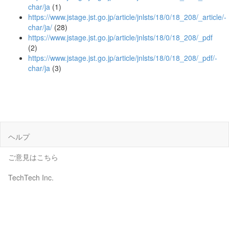
char/ja
(1)
https://www.jstage.jst.go.jp/article/jnlsts/18/0/18_208/_article/-
char/ja/
(28)
https://www.jstage.jst.go.jp/article/jnlsts/18/0/18_208/_pdf
(2)
https://www.jstage.jst.go.jp/article/jnlsts/18/0/18_208/_pdf/-
char/ja
(3)
ヘルプ
ご意見はこちら
TechTech Inc.