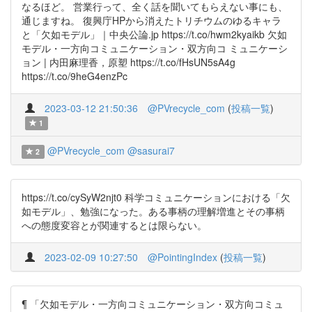
なるほど。 営業行って、全く話を聞いてもらえない事にも、
通じますね。 復興庁HPから消えたトリチウムのゆるキャラ
と「欠如モデル」｜中央公論.jp https://t.co/hwm2kyaikb 欠如
モデル・一方向コミュニケーション・双方向コ ミュニケーシ
ョン | 内田麻理香，原塑 https://t.co/fHsUN5sA4g
https://t.co/9heG4enzPc
2023-03-12 21:50:36
@PVrecycle_com
(
投稿一覧
)
1
@PVrecycle_com
@sasurai7
2
https://t.co/cySyW2njt0 科学コミュニケーションにおける「欠
如モデル」、勉強になった。ある事柄の理解増進とその事柄
への態度変容とが関連するとは限らない。
2023-02-09 10:27:50
@PointingIndex
(
投稿一覧
)
¶ 「欠如モデル・一方向コミュニケーション・双方向コミュ