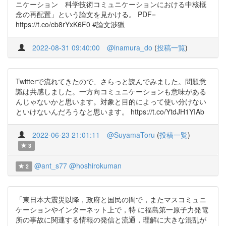
ニケーション 科学技術コミュニケーションにおける中核概
念の再配置」という論文を見かける。 PDF=
https://t.co/cb8rYxK6F0 #論文渉猟
2022-08-31 09:40:00
@inamura_do
(
投稿一覧
)
Twitterで流れてきたので、さらっと読んでみました。問題意
識は共感しました。一方向コミュニケーションも意味がある
んじゃないかと思います。対象と目的によって使い分けない
といけないんだろうなと思います。 https://t.co/YtdJH1YIAb
2022-06-23 21:01:11
@SuyamaToru
(
投稿一覧
)
3
@ant_s77
@hoshirokuman
2
「東日本大震災以降，政府と国民の間で，またマスコミュニ
ケーションやインターネット上で，特 に福島第一原子力発電
所の事故に関連する情報の発信と流通，理解に大きな混乱が