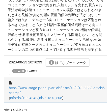
コミュニケーションは批判され,欠如モデルを免れた双方向的
手法が科学技術コミュニケーションの実践ではとられるべき
だとする見解(欠如と対話の双極的価値判断)が広がった.この
論文では欠如モデルと一方向コミュニケーションは区別され
るべきであること,欠如と対話の双極的価値判断は一方向コミ
ュニケーションと双方向コミュニケーションの機能や価値を
誤解させ,科学技術政策をミスリードする問題をもつことを明
らかにする.最後に,科学技術コミュニケーション活動を,欠如
モデルの有無と一方向コミュニケーション/双方向コミュニケ
ーションの二つの観点によって区別する四分類法を提案する.
2023-08-23 20:16:33
はてなブックマーク
1
Twitter
33 + 80
https://www.jstage.jst.go.jp/article/jnlsts/18/0/18_208/_article/-
char/ja/
(
info:doi/10.24646/jnlsts.18.0_208
)
言及状況