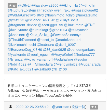
@D6vLi
@hayakawa2600
@Akino_Ha
@wtr_krhr
49
@RuptureEpistem
@hiroichik
@en_raku
@masatokage02
@W8MaGPrq1wpH0vd
@hashimoto_tokyo
@mokatsumo
@ymst323
@ScienceTalks_JP
@YukiyaCoela
@fragment_device
@acetrigger_99
@jkazumoto
@TNE
@fwd_yutaro
@hirotakagi
@grho1004
@takayutsch
@koshinori
@Keita_Saiki_
@SawakoShinomiya
@The4thDiamond
@hosoi_to
@madokahattori
@kakimochimochi
@inabaure
@yishii_0207
@BenzeneDog_C6H6
@36_dan0925
@oenoenganbare
@yaskondo
@yuuri_eguchi
@ArayaKohei
@fontana777
@h_unzai
@koyo_yamamori
@odahajime
@sugim
@tobin1022
@T_Shimodaira
@wendymini32
@yugaharada
@KatoTaku0321
@ksaka98
@k_2106
科学コミュニケーションの情報整理として＞J-STAGE
Articles - 欠如モデル・一方向コミュニケーション・双方向コ
ミュニケーション https://t.co/AzsOiEHrNx
2022-02-26 20:55:12
@yearman
(
投稿一覧
)
1