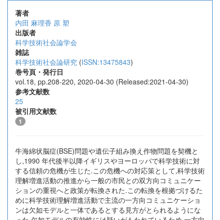
著者
内田 麻理香
原 塑
出版者
科学技術社会論学会
雑誌
科学技術社会論研究
(
ISSN:13475843
)
巻号頁・発行日
vol.18, pp.208-220, 2020-04-30 (Released:2021-04-30)
参考文献数
25
被引用文献数
1
牛海綿状脳症(BSE)問題や遺伝子組み換え作物問題を契機と
し,1990 年代後半以降イギリスやヨーロッパで科学技術に対
する信頼の危機が生じた.この危機への対応策として,科学技術
理解増進活動の推進から一般の市民との双方向コミュニケー
ションの重視へと政策が転換された.この転換を根拠づけるた
めに科学技術理解増進活動で主流の一方向コミュニケーショ
ンは欠如モデルと一体であるとする見方がとられるようにな
った.欠如モデルの有効性には疑いがもたれているため,一方向