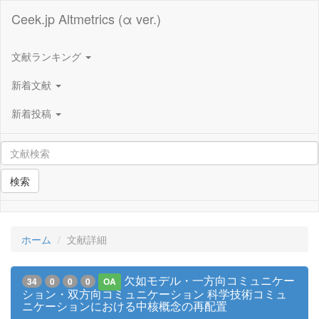
Ceek.jp Altmetrics (α ver.)
文献ランキング
新着文献
新着投稿
検索
ホーム
文献詳細
欠如モデル・一方向コミュニケー
34
0
0
0
OA
ション・双方向コミュニケーション 科学技術コミュ
ニケーションにおける中核概念の再配置