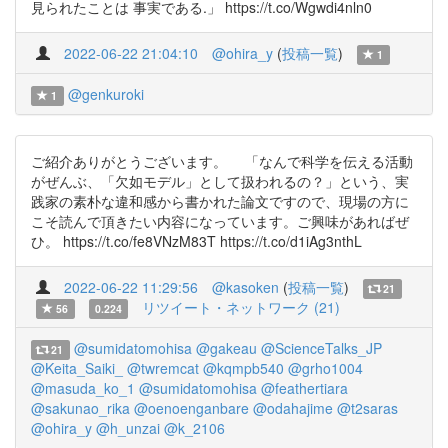
見られたことは 事実である.」 https://t.co/Wgwdi4nln0
2022-06-22 21:04:10
@ohira_y
(
投稿一覧
)
1
@genkuroki
1
ご紹介ありがとうございます。 「なんで科学を伝える活動
がぜんぶ、「欠如モデル」として扱われるの？」という、実
践家の素朴な違和感から書かれた論文ですので、現場の方に
こそ読んで頂きたい内容になっています。ご興味があればぜ
ひ。 https://t.co/fe8VNzM83T https://t.co/d1iAg3nthL
2022-06-22 11:29:56
@kasoken
(
投稿一覧
)
21
リツイート・ネットワーク (21)
56
0.224
@sumidatomohisa
@gakeau
@ScienceTalks_JP
21
@Keita_Saiki_
@twremcat
@kqmpb540
@grho1004
@masuda_ko_1
@sumidatomohisa
@feathertiara
@sakunao_rika
@oenoenganbare
@odahajime
@t2saras
@ohira_y
@h_unzai
@k_2106