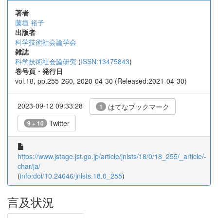
著者
藤垣 裕子
出版者
科学技術社会論学会
雑誌
科学技術社会論研究
(
ISSN:13475843
)
巻号頁・発行日
vol.18, pp.255-260, 2020-04-30 (Released:2021-04-30)
2023-09-12 09:33:28
はてなブックマーク
1
Twitter
9 + 10
https://www.jstage.jst.go.jp/article/jnlsts/18/0/18_255/_article/-
char/ja/
(
info:doi/10.24646/jnlsts.18.0_255
)
言及状況