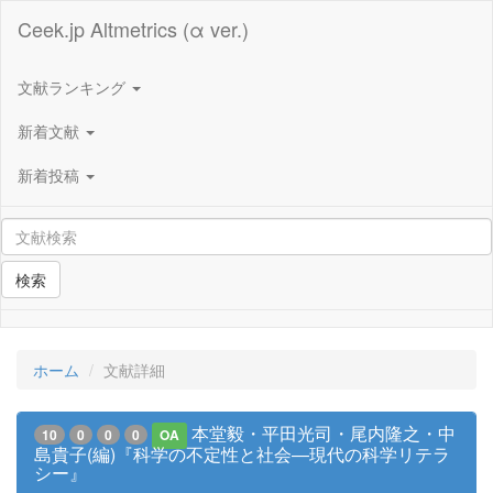
Ceek.jp Altmetrics (α ver.)
文献ランキング
新着文献
新着投稿
検索
ホーム
文献詳細
本堂毅・平田光司・尾内隆之・中
10
0
0
0
OA
島貴子(編)『科学の不定性と社会―現代の科学リテラ
シー』