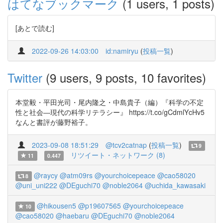
はてなブックマーク
(1 users, 1 posts)
[あとで読む]
2022-09-26 14:03:00
id:namiryu
(
投稿一覧
)
Twitter
(9 users, 9 posts, 10 favorites)
本堂毅・平田光司・尾内隆之・中島貴子（編）『科学の不定
性と社会―現代の科学リテラシー』 https://t.co/gCdmlYcHv5
なんと書評が藤野裕子。
2023-09-08 18:51:29
@tcv2catnap
(
投稿一覧
)
9
リツイート・ネットワーク (8)
11
0.447
@raycy
@atm09rs
@yourchoicepeace
@cao58020
8
@uni_uni222
@DEguchi70
@noble2064
@uchida_kawasaki
@hikousen5
@p19607565
@yourchoicepeace
10
@cao58020
@haebaru
@DEguchi70
@noble2064