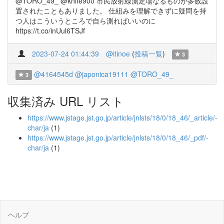
@TORO_49_ @knife900 市民放射線測定場なるものが多数設
置されたこともありました。 仕組みを理解できずに疑問を持
つ人はこういうところで自ら測ればいいのに
https://t.co/inUul6TSJf
2023-07-24 01:44:39
@itinoe
(
投稿一覧
)
3
@4164545d
@japonica19111
@TORO_49_
3
収集済み URL リスト
https://www.jstage.jst.go.jp/article/jnlsts/18/0/18_46/_article/-
char/ja
(1)
https://www.jstage.jst.go.jp/article/jnlsts/18/0/18_46/_pdf/-
char/ja
(1)
ヘルプ