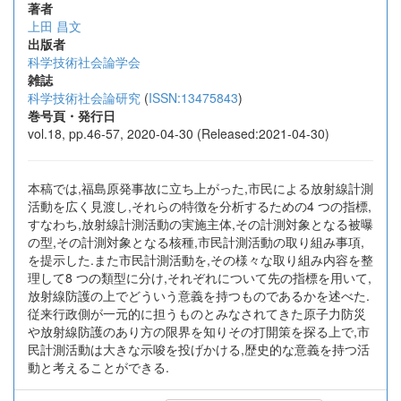
著者
上田 昌文
出版者
科学技術社会論学会
雑誌
科学技術社会論研究
(
ISSN:13475843
)
巻号頁・発行日
vol.18, pp.46-57, 2020-04-30 (Released:2021-04-30)
本稿では,福島原発事故に立ち上がった,市民による放射線計測
活動を広く見渡し,それらの特徴を分析するための4 つの指標,
すなわち,放射線計測活動の実施主体,その計測対象となる被曝
の型,その計測対象となる核種,市民計測活動の取り組み事項,
を提示した.また市民計測活動を,その様々な取り組み内容を整
理して8 つの類型に分け,それぞれについて先の指標を用いて,
放射線防護の上でどういう意義を持つものであるかを述べた.
従来行政側が一元的に担うものとみなされてきた原子力防災
や放射線防護のあり方の限界を知りその打開策を探る上で,市
民計測活動は大きな示唆を投げかける,歴史的な意義を持つ活
動と考えることができる.