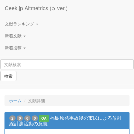
Ceek.jp Altmetrics (α ver.)
文献ランキング
新着文献
新着投稿
検索
ホーム
文献詳細
福島原発事故後の市民による放射
2
0
0
0
OA
線計測活動の意義