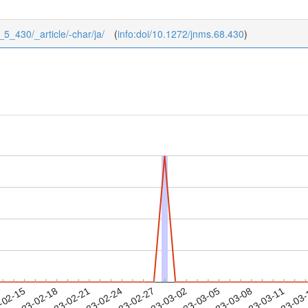
8_5_430/_article/-char/ja/
(
info:doi/10.1272/jnms.68.430
)
2023-03-08
2023-03-11
2023-03
-02-15
2
2023-02-18
2023-02-21
2023-02-24
2023-02-27
2023-03-02
2023-03-05