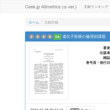
Ceek.jp Altmetrics (α ver.)
文献ランキング
ホーム
文献詳細
遺伝子医療の倫理的課題
2
0
0
0
OA
著者
出版者
雑誌
巻号頁・発行日
2023-02-28 20:41:13