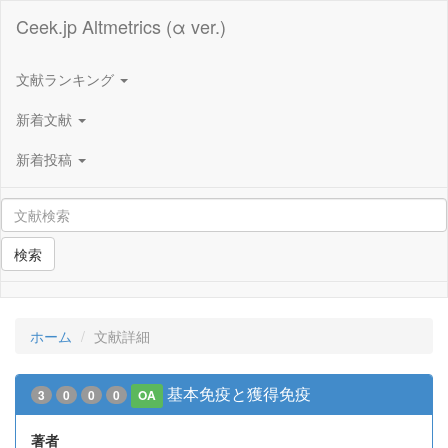
Ceek.jp Altmetrics (α ver.)
文献ランキング
新着文献
新着投稿
検索
ホーム
文献詳細
基本免疫と獲得免疫
3
0
0
0
OA
著者