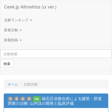
Ceek.jp Altmetrics (α ver.)
文献ランキング
新着文献
新着投稿
検索
ホーム
文献詳細
磁石圧迫吻合術による腸管・胆道
5
0
0
0
OA
閉塞の治療: 山内法の開発と臨床評価