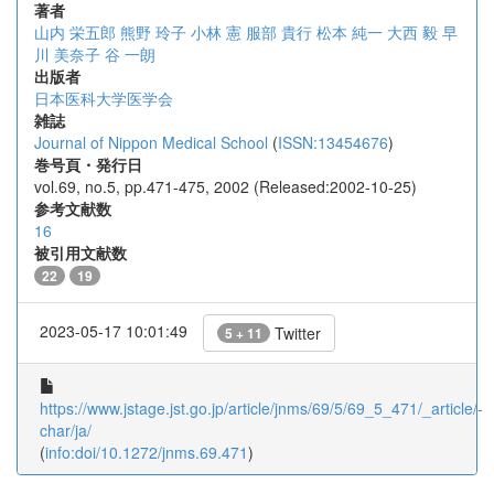
著者
山内 栄五郎
熊野 玲子
小林 憲
服部 貴行
松本 純一
大西 毅
早
川 美奈子
谷 一朗
出版者
日本医科大学医学会
雑誌
Journal of Nippon Medical School
(
ISSN:13454676
)
巻号頁・発行日
vol.69, no.5, pp.471-475, 2002 (Released:2002-10-25)
参考文献数
16
被引用文献数
22
19
2023-05-17 10:01:49
Twitter
5 + 11
https://www.jstage.jst.go.jp/article/jnms/69/5/69_5_471/_article/-
char/ja/
(
info:doi/10.1272/jnms.69.471
)