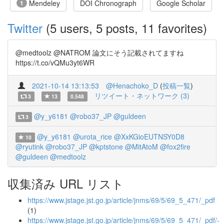
Mendeley
DOI Chronograph
Google Scholar
1
Twitter
(5 users, 5 posts, 11 favorites)
@medtoolz @NATROM 論文にそう記載されてますね
https://t.co/vQMu3yt6WR
2021-10-14 13:13:53
@Henachoko_D
(
投稿一覧
)
リツイート・ネットワーク (3)
3
13
0.548
@y_y6181
@robo37_JP
@guldeen
3
@y_y6181
@urota_rice
@XxKGioEUTNSY0D8
10
@ryutink
@robo37_JP
@kptstone
@MitAtoM
@fox2fire
@guldeen
@medtoolz
収集済み URL リスト
https://www.jstage.jst.go.jp/article/jnms/69/5/69_5_471/_pdf
(1)
https://www.jstage.jst.go.jp/article/jnms/69/5/69_5_471/_pdf/-