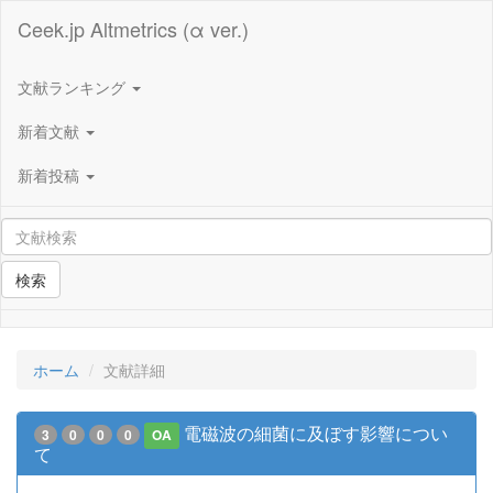
Ceek.jp Altmetrics (α ver.)
文献ランキング
新着文献
新着投稿
検索
ホーム
文献詳細
電磁波の細菌に及ぼす影響につい
3
0
0
0
OA
て