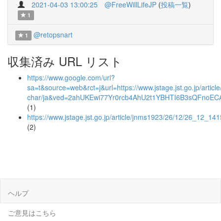
2021-04-03 13:00:25
@FreeWillLifeJP
(
投稿一覧
)
1
@retopsnart
1
収集済み URL リスト
https://www.google.com/url?
sa=t&source=web&rct=j&url=https://www.jstage.jst.go.jp/artic
char/ja&ved=2ahUKEwi77Yr0rcb4AhU2t1YBHTI6B3sQFno
(1)
https://www.jstage.jst.go.jp/article/jnms1923/26/12/26_12_141
(2)
ヘルプ
ご意見はこちら