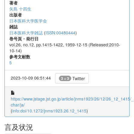
著者
矢島 十四生
出版者
日本医科大学医学会
雑誌
日本医科大学雑誌
(
ISSN:00480444
)
巻号頁・発行日
vol.26, no.12, pp.1415-1422, 1959-12-15 (Released:2010-
10-14)
参考文献数
5
2023-10-09 06:51:44
Twitter
3 + 3
https://www.jstage.jst.go.jp/article/jnms1923/26/12/26_12_1415/_a
char/ja/
(
info:doi/10.1272/jnms1923.26.12_1415
)
言及状況