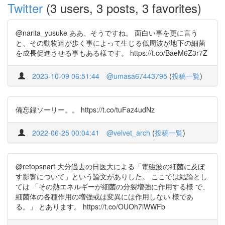
Twitter
(3 users, 3 posts, 3 favorites)
@narita_yusuke ああ、そうですね。 面白い事を更に言う
と、その動物達が歩く事によって生じる低周波が地下の細菌
を成長促進させる事もある様です。 https://t.co/BaeM6Z3r7Z
2023-10-09 06:51:44
@umasa67443795
(
投稿一覧
)
備忘録ソーリー。。 https://t.co/tuFaz4udNz
2022-06-25 00:04:41
@velvet_arch
(
投稿一覧
)
@retopsnart 大分過去の日医大による「電磁波の細菌に及ぼ
す影響について」という論文がありした。 ここでは結論とし
ては 「その熱エネルギーが細菌の分裂増強に作用する様 で、
細菌体の各種作用の増強或は変異には作用しない 様であ
る。」 とあります。 https://t.co/OUOh7iWWFb