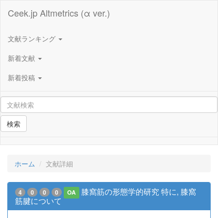
Ceek.jp Altmetrics (α ver.)
文献ランキング
新着文献
新着投稿
検索
ホーム
文献詳細
膝窩筋の形態学的研究 特に, 膝窩
4
0
0
0
OA
筋腱について