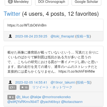
Mendeley
DOI Chronograph
Google Scholar
0
Twitter
(4 users, 4 posts, 12 favorites)
https://t.co/WTzbO6VnBm
2023-08-24 23:59:25
@toki_therapist
(
投稿一覧
)
載せた画像に膝窩筋が載っていないという… 写真だと分りに
くいものばかりで解剖図は抵抗がある方が多いと思うの
で、、こちらの研究における図が一番イメージし易いと思い
ます。筋の走行を見ての通り、通常のハムのストレッチだと
直接的には柔らかくなりません。 https://t.co/9chhF8HNfw
2023-02-05 14:55:41
@19nor_takumi
(
投稿一覧
)
リツイート・ネットワーク
1
10
@j_kkuc
@takjw
@morinonekoneko
6
@s9KjYsRKmvX64IT
@yachi69xyz
@kotaozisann