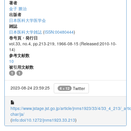
著者
金子 勝治
出版者
日本医科大学医学会
雑誌
日本医科大学雑誌
(
ISSN:00480444
)
巻号頁・発行日
vol.33, no.4, pp.213-219, 1966-08-15 (Released:2010-10-
14)
参考文献数
10
被引用文献数
1
1
2023-08-24 23:59:25
Twitter
4 + 12
https://www.jstage.jst.go.jp/article/jnms1923/33/4/33_4_213/_artic
char/ja/
(
info:doi/10.1272/jnms1923.33.213
)