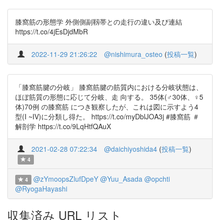
膝窩筋の形態学 外側側副靱帯との走行の違い及び連結
https://t.co/4jEsDjdMbR
2022-11-29 21:26:22
@nishimura_osteo
(
投稿一覧
)
「膝窩筋腱の分岐」 膝窩筋腱の筋質内における分岐状態は、
ほぼ筋質の形態に応じて分岐、走 向する。 35体(♂30体、♀5
体)70例 の膝窩筋 につき観察したが、これは図に示すよう4
型(I ~IV)に分類し得た。 https://t.co/myDblJOA3j #膝窩筋 ＃
解剖学 https://t.co/9LqHtfQAuX
2021-02-28 07:22:34
@daichiyoshida4
(
投稿一覧
)
4
@zYmoopsZlufDpeY
@Yuu_Asada
@opchti
4
@RyogaHayashi
収集済み URL リスト