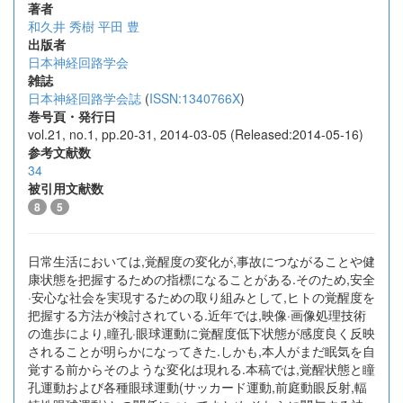
著者
和久井 秀樹
平田 豊
出版者
日本神経回路学会
雑誌
日本神経回路学会誌
(
ISSN:1340766X
)
巻号頁・発行日
vol.21, no.1, pp.20-31, 2014-03-05 (Released:2014-05-16)
参考文献数
34
被引用文献数
8
5
日常生活においては,覚醒度の変化が,事故につながることや健
康状態を把握するための指標になることがある.そのため,安全
·安心な社会を実現するための取り組みとして,ヒトの覚醒度を
把握する方法が検討されている.近年では,映像·画像処理技術
の進歩により,瞳孔·眼球運動に覚醒度低下状態が感度良く反映
されることが明らかになってきた.しかも,本人がまだ眠気を自
覚する前からそのような変化は現れる.本稿では,覚醒状態と瞳
孔運動および各種眼球運動(サッカード運動,前庭動眼反射,輻