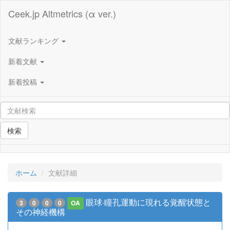
Ceek.jp Altmetrics (α ver.)
文献ランキング
新着文献
新着投稿
検索
ホーム
文献詳細
眼球·瞳孔運動に現れる覚醒状態と
3
0
0
0
OA
その神経機構