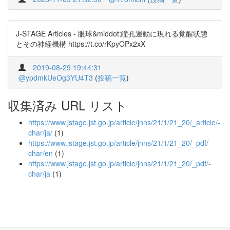
J-STAGE Articles - 眼球&middot;瞳孔運動に現れる覚醒状態
とその神経機構 https://t.co/rKpyOPx2xX
2019-08-29 19:44:31
@ypdmkUeOg3YU4T3
(
投稿一覧
)
収集済み URL リスト
https://www.jstage.jst.go.jp/article/jnns/21/1/21_20/_article/-
char/ja/
(1)
https://www.jstage.jst.go.jp/article/jnns/21/1/21_20/_pdf/-
char/en
(1)
https://www.jstage.jst.go.jp/article/jnns/21/1/21_20/_pdf/-
char/ja
(1)