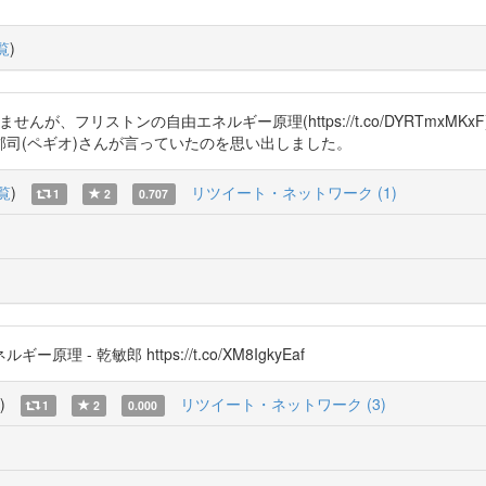
覧
)
れませんが、フリストンの自由エネルギー原理(https://t.co/DYRTm
司(ペギオ)さんが言っていたのを思い出しました。
覧
)
リツイート・ネットワーク (1)
1
2
0.707
 乾敏郎 https://t.co/XM8IgkyEaf
)
リツイート・ネットワーク (3)
1
2
0.000