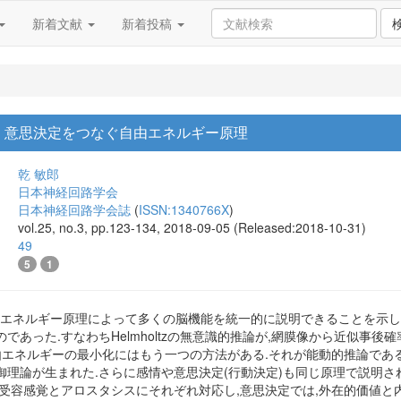
新着文献
新着投稿
・意思決定をつなぐ自由エネルギー原理
乾 敏郎
日本神経回路学会
日本神経回路学会誌
(
ISSN:1340766X
)
vol.25, no.3, pp.123-134, 2018-09-05 (Released:2018-10-31)
49
5
1
の自由エネルギー原理によって多くの脳機能を統一的に説明できることを示した.自
であった.すなわちHelmholtzの無意識的推論が,網膜像から近似事
由エネルギーの最小化にはもう一つの方法がある.それが能動的推論であ
御理論が生まれた.さらに感情や意思決定(行動決定)も同じ原理で説明さ
内受容感覚とアロスタシスにそれぞれ対応し,意思決定では,外在的価値と