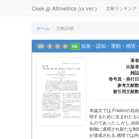
Ceek.jp Altmetrics (α ver.)
文献ランキング
ホーム
文献詳細
知覚・認知・運動・感情
22
0
0
0
OA
著者
出版者
雑誌
巻号頁・発行日
参考文献数
被引用文献数
本論文では,Friston
明するために生まれたもの
ものであった.しかし,自
制御に適用され新たな制
が達成される.感情では