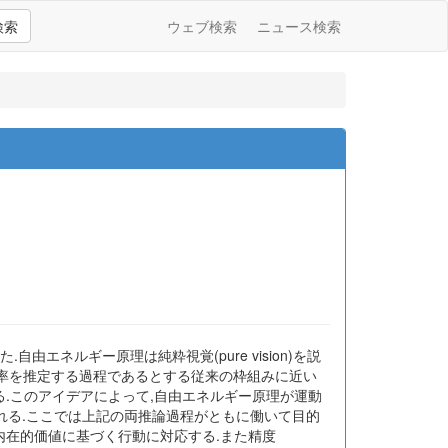
検索
ウェブ検索
ニュース検索
由エネルギー原理は純粋視覚(pure vision)を説
後確率を推定する過程であるとする従来の枠組みに近い
る.このアイデアによって,自由エネルギー原理が運動
れる.ここでは上記の両推論過程がともに働いて目的
内在的価値に基づく行動に対応する.また精度