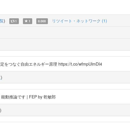
覧
)
リツイート・ネットワーク (1)
1
1
0.000
定をつなぐ自由エネルギー原理 https://t.co/wfmpUlmDI4
覧
)
推論です | FEP by 乾敏郎
)