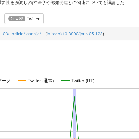
う概念の重要性を強調し,精神医学や認知発達との関連についても議論した.
Twitter
21 + 22
_123/_article/-char/ja/
(
info:doi/10.3902/jnns.25.123
)
マーク
Twitter (通常)
Twitter (RT)