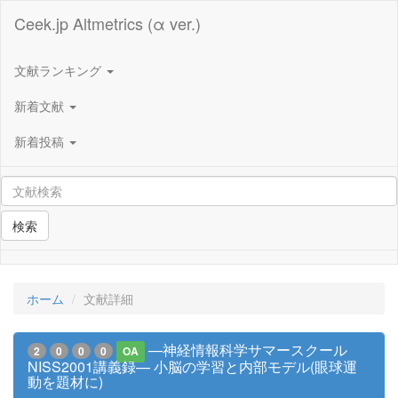
Ceek.jp Altmetrics (α ver.)
文献ランキング
新着文献
新着投稿
検索
ホーム
文献詳細
—神経情報科学サマースクール
2
0
0
0
OA
NISS2001講義録— 小脳の学習と内部モデル(眼球運
動を題材に)