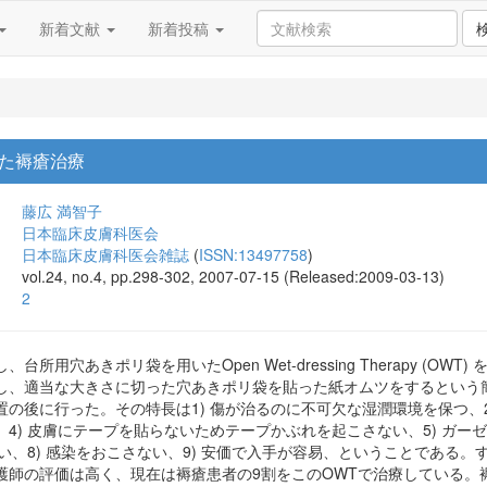
新着文献
新着投稿
た褥瘡治療
藤広 満智子
日本臨床皮膚科医会
日本臨床皮膚科医会雑誌
(
ISSN:13497758
)
vol.24, no.4, pp.298-302, 2007-07-15 (Released:2009-03-13)
2
所用穴あきポリ袋を用いたOpen Wet-dressing Therapy (
し、適当な大きさに切った穴あきポリ袋を貼った紙オムツをするという
の後に行った。その特長は1) 傷が治るのに不可欠な湿潤環境を保つ、2
4) 皮膚にテープを貼らないためテープかぶれを起こさない、5) ガー
ない、8) 感染をおこさない、9) 安価で入手が容易、ということである
護師の評価は高く、現在は褥瘡患者の9割をこのOWTで治療している。褥