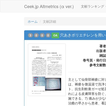
Ceek.jp Altmetrics (α ver.)
文献ランキング
ホーム
文献詳細
穴あきポリエチレンを用い
3
0
0
0
OA
著者
出版者
雑誌
巻号頁・発行日
参考文献数
主として仙骨部褥瘡に対し、台
は、褥瘡を微温湯で洗浄
ト、抗生剤軟膏ガーゼ処置
れによる皮膚障害を防ぐ、
施できる、7) 痛みが少
治癒の早さから患者、看