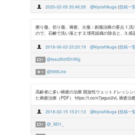
2020-02-05 20:46:28
@kiyoshikuga
(
投稿一
擦り傷、切り傷、褥瘡、火傷：創傷治療の要点 1.洗浄
ので、石鹸で洗い落とす 2.壊死組織の除去と、3.感染制御（医師） 4.
2018-06-03 23:20:19
@kiyoshikuga
(
投稿一
@tesutlhtrfEhVKg
1
@599Line
1
高齢者に多い褥瘡の治療 開放性ウェットドレッシング療法（
た褥瘡治療（PDF） https://t.co/n7jaguc2vL
2018-02-15 15:21:13
@kiyoshikuga
(
投稿一
@_M31_
1