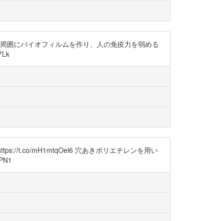
自分の周囲にバイオフィルムを作り、人の免疫力を弱める
7Lk
t.co/mH1mtqOel6 穴あきポリエチレンを用い
PN1