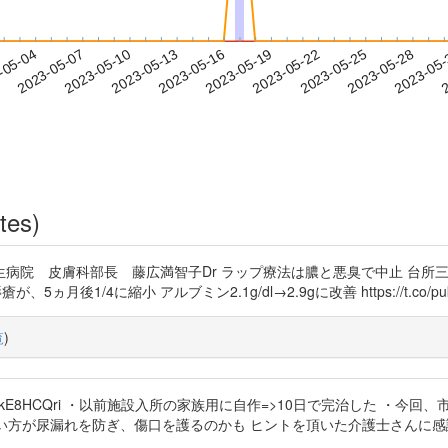
2023-05-25
2023-05-28
2023-05
-05-04
2
2023-05-07
2023-05-10
2023-05-13
2023-05-16
2023-05-19
2023-05-22
tes)
厚生病院 皮膚科部長 藤広満智子Dr ラップ療法は膿と悪臭で中止 台
瘡が、5ヵ月後1/4に縮小 アルブミン2.1g/dl→2.9gに改善 https://t.co/pukE8Hl
覧
)
/pukE8HCQri ・以前施設入所の家族用に自作=>10日で完治した ・今回
r4 小さい方が尿漏れを防ぎ、傷口を護るのかも ヒントを頂いた介護士さんに感謝 https