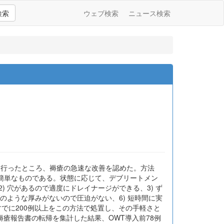
検索
ウェブ検索
ニュース検索
OWT) を行ったところ、褥瘡の急速な改善を認めた。方法
簡単なものである。状態に応じて、デブリートメン
) 穴があるので適度にドレイナージができる、3) ず
ゼのような厚みがないので圧迫がない、6) 短時間に実
。すでに200例以上をこの方法で処置し、その手軽さと
瘡報告書の転帰を集計した結果、OWT導入前78例