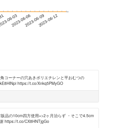
-31
023-06-03
2023-06-06
2023-06-09
2023-06-12
所三角コーナーの穴あきポリエチレンと平おむつの
Npi https://t.co/Xnkq5PMyGO
、市販品の10cm四方使用=>2ヶ月治らず ・そこで4.5cm
://t.co/CX8HNTjgGo