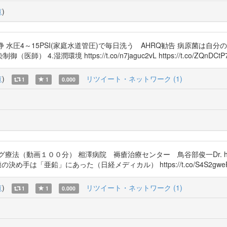
覧
)
 水圧4～15PSI(家庭水道管圧)で毎日洗う AHRQ勧告 病原菌は
湿潤環境 https://t.co/n7jaguc2vL https://t.co/ZQnDCtP
覧
)
リツイート・ネットワーク (1)
1
1
0.000
動画１００分） 相澤病院 褥瘡治療センター 鳥谷部俊一Dr. https://
 褥瘡治癒の決め手は「亜鉛」にあった（日経メディカル） https://t.co/S4S2gwe
覧
)
リツイート・ネットワーク (1)
1
1
0.000