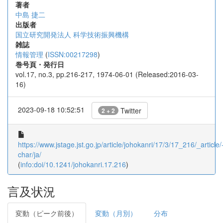
著者
中島 捷二
出版者
国立研究開発法人 科学技術振興機構
雑誌
情報管理
(
ISSN:00217298
)
巻号頁・発行日
vol.17, no.3, pp.216-217, 1974-06-01 (Released:2016-03-
16)
2023-09-18 10:52:51
Twitter
2 + 2
https://www.jstage.jst.go.jp/article/johokanri/17/3/17_216/_article/
char/ja/
(
info:doi/10.1241/johokanri.17.216
)
言及状況
変動（ピーク前後）
変動（月別）
分布