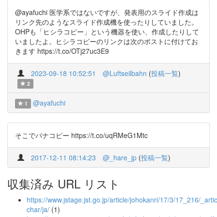
@ayafuchi 医学系ではないですが、発表用のスライド作成は
リンク先のようなスライド作成機を使ったりしていました。
OHPも「ヒシラコピー」という機器を使い、作成したりして
いましたよ。ヒシラコピーのリンクは次のポストに付けてお
きます https://t.co/OTj27uc3E9
2023-09-18 10:52:51
@Luftseilbahn
(
投稿一覧
)
2
@ayafuchi
1
そこでパナコピー https://t.co/uqRMeG1Mtc
2017-12-11 08:14:23
@_hare_jp
(
投稿一覧
)
収集済み URL リスト
https://www.jstage.jst.go.jp/article/johokanri/17/3/17_216/_artic
char/ja/
(1)