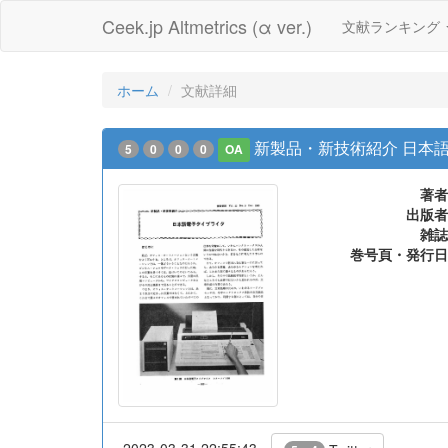
Ceek.jp Altmetrics (α ver.)
文献ランキング
ホーム
文献詳細
新製品・新技術紹介 日本
5
0
0
0
OA
著者
出版者
雑誌
巻号頁・発行日
2023-03-31 22:55:43