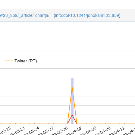
/9/23_859/_article/-char/ja/
(
info:doi/10.1241/johokanri.23.859
)
Twitter (RT)
2023-04-08
2023-04-11
2023-04
-03-18
2
2023-03-21
2023-03-24
2023-03-27
2023-03-30
2023-04-02
2023-04-05