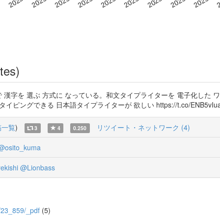
tes)
で 漢字を 選ぶ 方式に なっている。和文タイプライターを 電子化した 
 タッチタイピングできる 日本語タイプライターが 欲しい https://t.co/ENB5vIu
稿一覧
)
リツイート・ネットワーク (4)
3
4
0.250
@osito_kuma
ekishi
@Lionbass
/9/23_859/_pdf
(5)