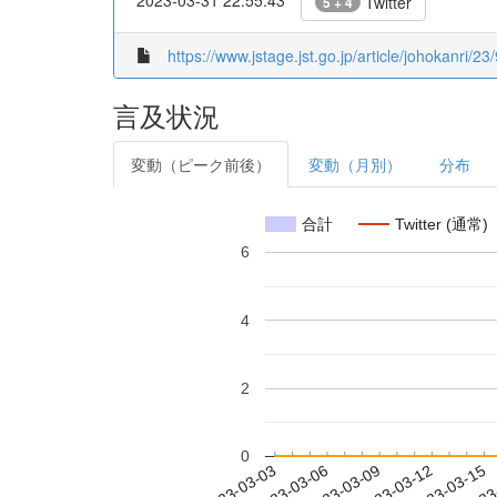
Twitter
5 + 4
https://www.jstage.jst.go.jp/article/johokanri/23
言及状況
変動（ピーク前後）
変動（月別）
分布
合計
Twitter (通常)
6
4
2
0
2023-03-09
2023-03-12
2023-03-15
2023
2023-03-03
2023-03-06