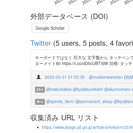
外部データベース (DOI)
Google Scholar
Twitter
(5 users, 5 posts, 4 favori
キーボードではなく 巨大な 文字盤から タッチペン
ターメイト80 https://t.co/dD5cUBTVjW 目標:
2023-03-31 21:52:35
@madeinwariofan
(
投
@otakutokkai
@kyojitsurekishi
@skumomaro
4
@spinda_kkmr
@permanent_sleep
@kyojitsur
4
収集済み URL リスト
https://www.jstage.jst.go.jp/article/johokanri/23