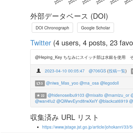
外部データベース (DOI)
DOI Chronograph
Google Scholar
Twitter
(4 users, 4 posts, 23 favo
@Heping_Key ちなみにスイッチ部は水銀を使用 そ
2023-04-10 00:05:47
@706GS
(
投稿一覧
)
@niwa_Mas_yoo
@ma_osa
@legodoll
3
@hidenoseibu9103
@mixaito
@mamizu_or
22
@wan4fu2
@QWwvEynd8rwXeiY
@blackcat6919
@
収集済み URL リスト
https://www.jstage.jst.go.jp/article/johokanri/33