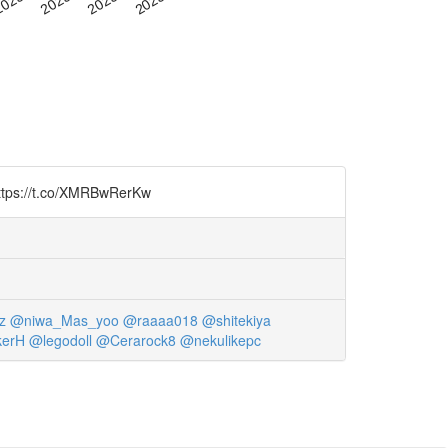
.co/XMRBwRerKw
z
@niwa_Mas_yoo
@raaaa018
@shitekiya
kerH
@legodoll
@Cerarock8
@nekulikepc