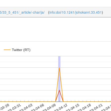
/5/33_5_451/_article/-char/ja/
(
info:doi/10.1241/johokanri.33.451
)
Twitter (RT)
2023-04-18
2023-04-21
2023-04
-03-28
2
2023-03-31
2023-04-03
2023-04-06
2023-04-09
2023-04-12
2023-04-15