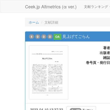
Ceek.jp Altmetrics (α ver.)
文献ランキング
ホーム
文献詳細
見上げてごらん
4
0
0
0
OA
著者
出版者
雑誌
巻号頁・発行日
2023-04-10 13:37:32