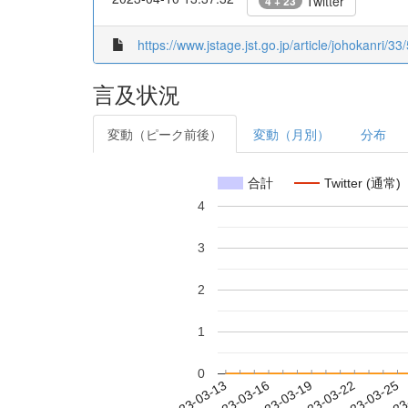
Twitter
4 + 23
https://www.jstage.jst.go.jp/article/johokanri/33
言及状況
変動（ピーク前後）
変動（月別）
分布
合計
Twitter (通常)
4
3
2
1
0
2023-03-19
2023-03-22
2023-03-25
2023
2023-03-13
2023-03-16