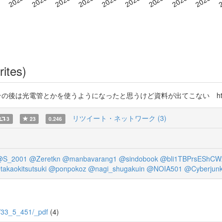
rites)
の後は光電管とかを使うようになったと思うけど資料が出てこない https://t
リツイート・ネットワーク (3)
3
23
0.246
@S_2001
@Zeretkn
@manbavarang1
@sindobook
@bli1TBPrsEShCW
takaokitsutsuki
@ponpokoz
@nagi_shugakuin
@NOIA501
@Cyberjun
/5/33_5_451/_pdf
(4)