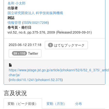
名和 小太郎
出版者
国立研究開発法人 科学技術振興機構
雑誌
情報管理
(
ISSN:00217298
)
巻号頁・発行日
vol.52, no.6, pp.375-376, 2009 (Released:2009-09-01)
2023-06-12 23:17:18
はてなブックマーク
1
Twitter
59 + 110
https://www.jstage.jst.go.jp/article/johokanri/52/6/52_6_375/_articl
char/ja/
(
info:doi/10.1241/johokanri.52.375
)
言及状況
変動（ピーク前後）
変動（月別）
分布