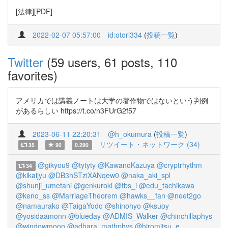
[法律][PDF]
2022-02-07 05:57:00
id:otori334
(
投稿一覧
)
Twitter
(59 users, 61 posts, 110
favorites)
アメリカでは講義ノートは大学の著作物ではないという判例
があるらしい https://t.co/n3FUrG2f57
2023-06-11 22:20:31
@h_okumura
(
投稿一覧
)
リツイート・ネットワーク (34)
35
90
0.290
@gikyou9
@tytyty
@KawanoKazuya
@cryptrhythm
34
@kikaijyu
@DB3hSTziXANqew0
@naka_aki_spl
@shunji_umetani
@genkuroki
@tbs_i
@edu_tachikawa
@keno_ss
@MarriageTheorem
@hawks__fan
@neet2go
@namaurako
@TaigaYodo
@shinohyo
@ksuoy
@yosidaamonn
@blueday
@ADMIS_Walker
@chinchillaphys
@windowmoon
@adhara_mathphys
@hiromitsu_e