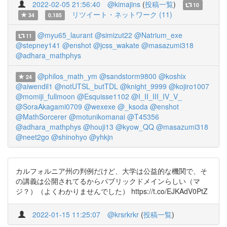
2022-02-05 21:56:40
@kimajins
(
投稿一覧
)
10
リツイート・ネットワーク (11)
34
0.185
@myu65_laurant
@simizut22
@Natrium_exe
11
@stepney141
@enshot
@jcss_wakate
@masazumi318
@adhara_mathphys
@philos_math_ym
@sandstorm9800
@koshix
24
@aiwendil1
@notUTSL_butTDL
@knight_9999
@kojiro1007
@momiji_fullmoon
@Esquisse1102
@I_II_III_IV_V_
@SoraAkagami0709
@wexexe
@_ksoda
@enshot
@MathSorcerer
@motunikomanai
@T45356
@adhara_mathphys
@houji13
@kyow_QQ
@masazumi318
@neet2go
@shinohyo
@yhkjn
カルフォルニア州の判例だけど、大学は公益的な機関で、そ
の講義は公開されてるからパブリックドメインらしい（マ
ジ？）（よくわかりませんでした） https://t.co/EJKAdV0PtZ
2022-01-15 11:25:07
@krsrkrkr
(
投稿一覧
)