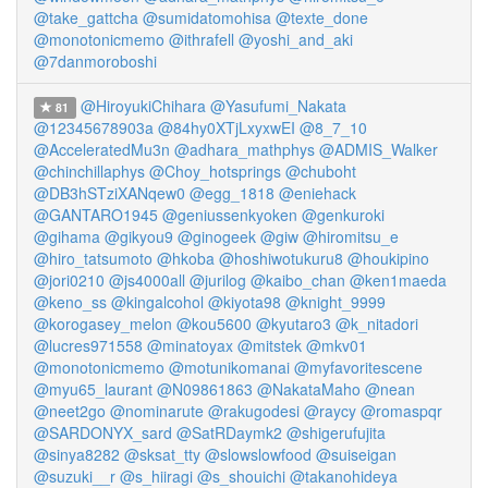
@take_gattcha
@sumidatomohisa
@texte_done
@monotonicmemo
@ithrafell
@yoshi_and_aki
@7danmoroboshi
@HiroyukiChihara
@Yasufumi_Nakata
81
@12345678903a
@84hy0XTjLxyxwEI
@8_7_10
@AcceleratedMu3n
@adhara_mathphys
@ADMIS_Walker
@chinchillaphys
@Choy_hotsprings
@chuboht
@DB3hSTziXANqew0
@egg_1818
@eniehack
@GANTARO1945
@geniussenkyoken
@genkuroki
@gihama
@gikyou9
@ginogeek
@giw
@hiromitsu_e
@hiro_tatsumoto
@hkoba
@hoshiwotukuru8
@houkipino
@jori0210
@js4000all
@jurilog
@kaibo_chan
@ken1maeda
@keno_ss
@kingalcohol
@kiyota98
@knight_9999
@korogasey_melon
@kou5600
@kyutaro3
@k_nitadori
@lucres971558
@minatoyax
@mitstek
@mkv01
@monotonicmemo
@motunikomanai
@myfavoritescene
@myu65_laurant
@N09861863
@NakataMaho
@nean
@neet2go
@nominarute
@rakugodesi
@raycy
@romaspqr
@SARDONYX_sard
@SatRDaymk2
@shigerufujita
@sinya8282
@sksat_tty
@slowslowfood
@suiseigan
@suzuki__r
@s_hiiragi
@s_shouichi
@takanohideya