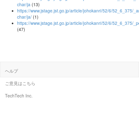
char/ja
(13)
https://www.jstage.jst.go.jp/article/johokanri/52/6/52_6_375/_ar
char/ja/
(1)
https://www.jstage.jst.go.jp/article/johokanri/52/6/52_6_375/_p
(47)
ヘルプ
ご意見はこちら
TechTech Inc.