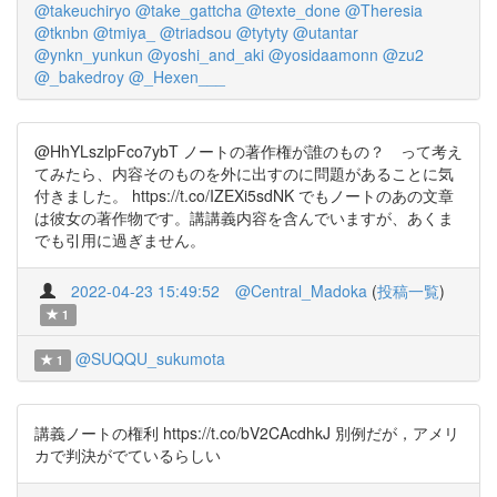
@takeuchiryo
@take_gattcha
@texte_done
@Theresia
@tknbn
@tmiya_
@triadsou
@tytyty
@utantar
@ynkn_yunkun
@yoshi_and_aki
@yosidaamonn
@zu2
@_bakedroy
@_Hexen___
@HhYLszlpFco7ybT ノートの著作権が誰のもの？ って考え
てみたら、内容そのものを外に出すのに問題があることに気
付きました。 https://t.co/IZEXi5sdNK でもノートのあの文章
は彼女の著作物です。講講義内容を含んでいますが、あくま
でも引用に過ぎません。
2022-04-23 15:49:52
@Central_Madoka
(
投稿一覧
)
1
@SUQQU_sukumota
1
講義ノートの権利 https://t.co/bV2CAcdhkJ 別例だが，アメリ
カで判決がでているらしい