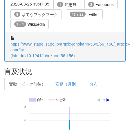
2023-03-25 19:47:35
知恵袋
Facebook
1
2
はてなブックマーク
Twitter
8
43 + 22
Wikipedia
1 + 1
https://www.jstage.jst.go.jp/article/johokanri/56/3/56_156/_article/
char/ja/
(
info:doi/10.1241/johokanri.56.156
)
言及状況
変動（ピーク前後）
変動（月別）
分布
合計
知恵袋
1/4
8
6