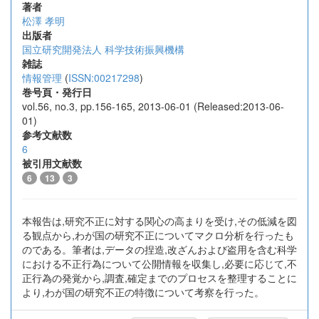
著者
松澤 孝明
出版者
国立研究開発法人 科学技術振興機構
雑誌
情報管理
(
ISSN:00217298
)
巻号頁・発行日
vol.56, no.3, pp.156-165, 2013-06-01 (Released:2013-06-
01)
参考文献数
6
被引用文献数
6
13
3
本報告は,研究不正に対する関心の高まりを受け,その低減を図
る観点から,わが国の研究不正についてマクロ分析を行ったも
のである。筆者は,データの捏造,改ざんおよび盗用を含む科学
における不正行為について公開情報を収集し,必要に応じて,不
正行為の発覚から,調査,確定までのプロセスを整理することに
より,わが国の研究不正の特徴について考察を行った。