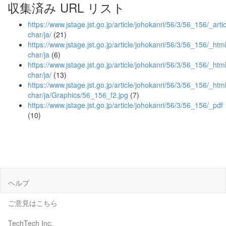
収集済み URL リスト
https://www.jstage.jst.go.jp/article/johokanri/56/3/56_156/_artic
char/ja/
(21)
https://www.jstage.jst.go.jp/article/johokanri/56/3/56_156/_html
char/ja
(6)
https://www.jstage.jst.go.jp/article/johokanri/56/3/56_156/_html
char/ja/
(13)
https://www.jstage.jst.go.jp/article/johokanri/56/3/56_156/_html
char/ja/Graphics/56_156_f2.jpg
(7)
https://www.jstage.jst.go.jp/article/johokanri/56/3/56_156/_pdf
(10)
ヘルプ
ご意見はこちら
TechTech Inc.