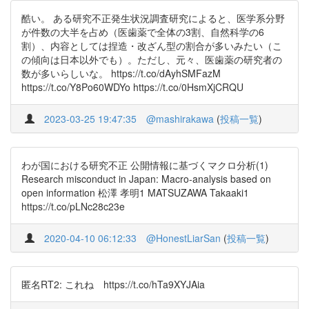
酷い。 ある研究不正発生状況調査研究によると、医学系分野
が件数の大半を占め（医歯薬で全体の3割、自然科学の6
割）、内容としては捏造・改ざん型の割合が多いみたい（こ
の傾向は日本以外でも）。ただし、元々、医歯薬の研究者の
数が多いらしいな。 https://t.co/dAyhSMFazM
https://t.co/Y8Po60WDYo https://t.co/0HsmXjCRQU
2023-03-25 19:47:35
@mashirakawa
(
投稿一覧
)
わが国における研究不正 公開情報に基づくマクロ分析(1)
Research misconduct in Japan: Macro-analysis based on
open information 松澤 孝明1 MATSUZAWA Takaaki1
https://t.co/pLNc28c23e
2020-04-10 06:12:33
@HonestLiarSan
(
投稿一覧
)
匿名RT2: これね https://t.co/hTa9XYJAia