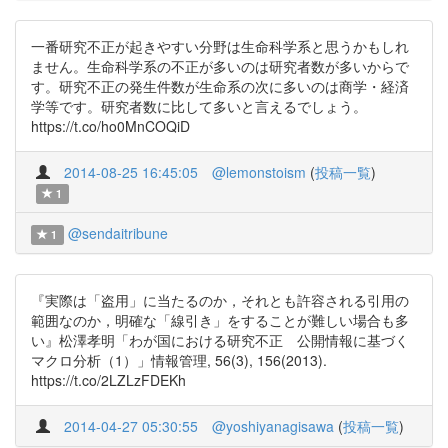
一番研究不正が起きやすい分野は生命科学系と思うかもしれ
ません。生命科学系の不正が多いのは研究者数が多いからで
す。研究不正の発生件数が生命系の次に多いのは商学・経済
学等です。研究者数に比して多いと言えるでしょう。
https://t.co/ho0MnCOQiD
2014-08-25 16:45:05
@lemonstoism
(
投稿一覧
)
1
@sendaitribune
1
『実際は「盗用」に当たるのか，それとも許容される引用の
範囲なのか，明確な「線引き」をすることが難しい場合も多
い』松澤孝明「わが国における研究不正 公開情報に基づく
マクロ分析（1）」情報管理, 56(3), 156(2013).
https://t.co/2LZLzFDEKh
2014-04-27 05:30:55
@yoshiyanagisawa
(
投稿一覧
)