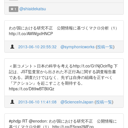
@shiaidekatsu
1
わが国における研究不正 公開情報に基づくマクロ分析（1）
http://t.co/AWWgxlHNCP
2013-06-10 20:55:32
@symphonicworks
(
投稿一覧
)
＜新コメント＞日本の科学を考えるhttp://t.co/G1NjOcirRg 下
記は、JST監査室から出された不正行為に関する調査報告書
である。調査だけではなく、先ずは自身の組織を正すべく
『アクション』を起こすことを期待する。
https://t.co/D89wBTB0Qz
2013-06-10 11:41:08
@ScienceInJapan
(
投稿一覧
)
#phdjp RT @enodon: わが国における研究不正 公開情報に
基づくマクロ分析（1） http://t.co/E5rgg2MFcp