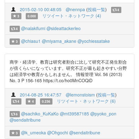
2015-02-10 00:48:05
@nennpa
(
投稿一覧
)
4
リツイート・ネットワーク (4)
3
0.000
@nalakifumi
@sideattackerleo
4
@chiasu1
@miyama_akane
@yochiessatake
3
商学・経済学、教育は研究者割合に比して研究不正発生割合
が倍くらいになっています。研究不正が最も起きやすい分野
は経済学や教育かもしれません。 情報管理 Vol. 56 (2013)
No. 3 P 156-165 https://t.co/ho0MnCOQiD
2014-08-25 16:47:57
@lemonstoism
(
投稿一覧
)
リツイート・ネットワーク (6)
4
4
0.236
@sachiko_KuKaKo
@mt39587185
@pyoko_pon
6
@sendaitribune
@k_umeoka
@Ohgochi
@sendaitribune
3