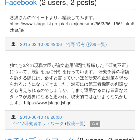
Facebook
(2 users, 2 posts)
念波さんのツイートより…精読してみます。
https://www.jstage.jst.go.jp/article/johokanri/56/3/56_156/_html/-
char/ja/
2015-02-10 00:49:06
河野 通有
(
投稿一覧
)
独でも2名の現職大臣が論文盗用問題で辞職した「研究不正」
について、統計を元に分析を行っています。 研究予算の増額
を訴える際には、必ずと言っていいほど研究不正対策を求め
られるようになってきました。対応には第三者機関の創設な
ども考えられるのでしょうが、うまく運用するには豊富なス
タッフが必要になると思われ、現実的ではないような気がし
ます。 https://www.jstage.jst.go. ...
2013-06-10 16:26:00
ドイツ研究者ネットワーク
(
投稿一覧
)
6
はてなブックマーク
(8 users, 8 posts)