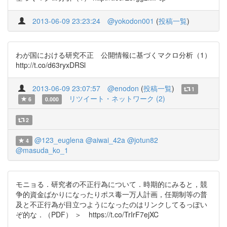
2013-06-09 23:23:24
@yokodon001
(
投稿一覧
)
わが国における研究不正 公開情報に基づくマクロ分析（1）
http://t.co/d63ryxDRSl
2013-06-09 23:07:57
@enodon
(
投稿一覧
)
1
リツイート・ネットワーク (2)
6
0.000
2
@123_euglena
@aiwai_42a
@jotun82
4
@masuda_ko_1
モニョる．研究者の不正行為について．時期的にみると，競
争的資金ばかりになったりポス毒一万人計画，任期制等の普
及と不正行為が目立つようになったのはリンクしてるっぽい
ぞ的な．（PDF） ＞ https://t.co/TrIrF7ejXC