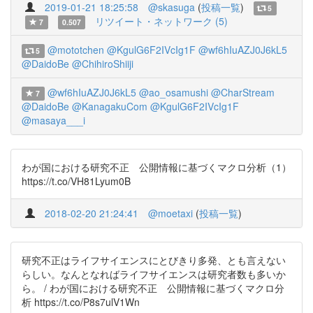
2019-01-21 18:25:58
@skasuga
(
投稿一覧
)
5
リツイート・ネットワーク (5)
7
0.507
@mototchen
@KgulG6F2IVcIg1F
@wf6hIuAZJ0J6kL5
5
@DaidoBe
@ChihiroShiiji
@wf6hIuAZJ0J6kL5
@ao_osamushi
@CharStream
7
@DaidoBe
@KanagakuCom
@KgulG6F2IVcIg1F
@masaya___i
わが国における研究不正 公開情報に基づくマクロ分析（1）
https://t.co/VH81Lyum0B
2018-02-20 21:24:41
@moetaxi
(
投稿一覧
)
研究不正はライフサイエンスにとびきり多発、とも言えない
らしい。なんとなればライフサイエンスは研究者数も多いか
ら。 / わが国における研究不正 公開情報に基づくマクロ分
析 https://t.co/P8s7ulV1Wn