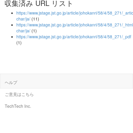
収集済み URL リスト
https://www.jstage.jst.go.jp/article/johokanri/58/4/58_271/_artic
char/ja/
(11)
https://www.jstage.jst.go.jp/article/johokanri/58/4/58_271/_html
char/ja/
(1)
https://www.jstage.jst.go.jp/article/johokanri/58/4/58_271/_pdf
(1)
ヘルプ
ご意見はこちら
TechTech Inc.