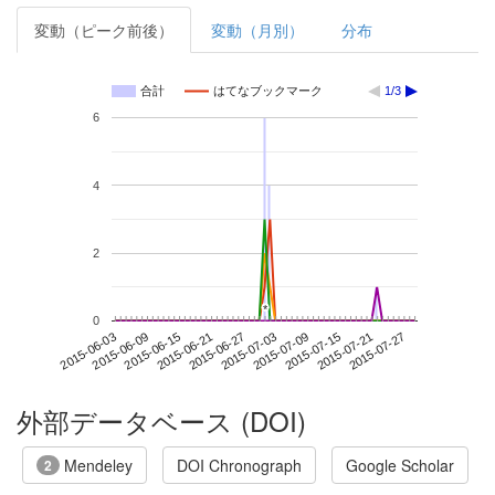
変動（ピーク前後）
変動（月別）
分布
合計
はてなブックマーク
1/3
6
4
2
*
*
0
2015-07-21
2015-06-03
2015-06-21
2015-07-09
2015-07-27
2015-06-09
2015-06-27
2015-07-15
2015-06-15
2015-07-03
外部データベース (DOI)
Mendeley
DOI Chronograph
Google Scholar
2