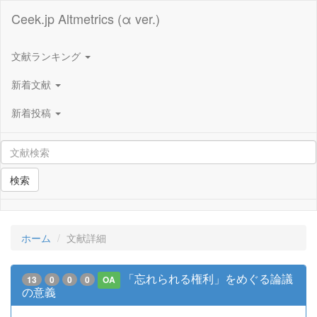
Ceek.jp Altmetrics (α ver.)
文献ランキング
新着文献
新着投稿
検索
ホーム
文献詳細
「忘れられる権利」をめぐる論議
13
0
0
0
OA
の意義