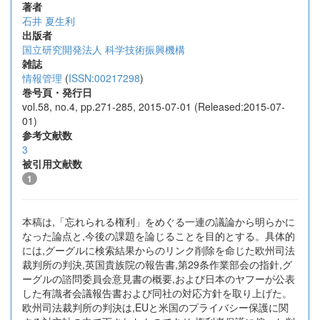
著者
石井 夏生利
出版者
国立研究開発法人 科学技術振興機構
雑誌
情報管理
(
ISSN:00217298
)
巻号頁・発行日
vol.58, no.4, pp.271-285, 2015-07-01 (Released:2015-07-
01)
参考文献数
3
被引用文献数
1
本稿は,「忘れられる権利」をめぐる一連の議論から明らかに
なった論点と,今後の課題を論じることを目的とする。具体的
には,グーグルに検索結果からのリンク削除を命じた欧州司法
裁判所の判決,英国貴族院の報告書,第29条作業部会の指針,グ
ーグルの諮問委員会意見書の概要,および日本のヤフーが公表
した有識者会議報告書および同社の対応方針を取り上げた。
欧州司法裁判所の判決は,EUと米国のプライバシー保護に関