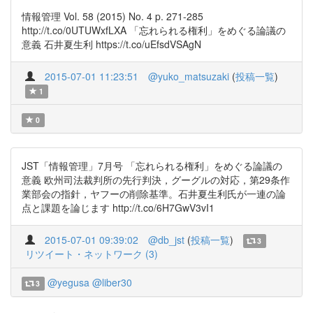
情報管理 Vol. 58 (2015) No. 4 p. 271-285
http://t.co/0UTUWxfLXA 「忘れられる権利」をめぐる論議の
意義 石井夏生利 https://t.co/uEfsdVSAgN
2015-07-01 11:23:51
@yuko_matsuzaki
(
投稿一覧
)
1
0
JST「情報管理」7月号 「忘れられる権利」をめぐる論議の
意義 欧州司法裁判所の先行判決，グーグルの対応，第29条作
業部会の指針，ヤフーの削除基準。石井夏生利氏が一連の論
点と課題を論じます http://t.co/6H7GwV3vI1
2015-07-01 09:39:02
@db_jst
(
投稿一覧
)
3
リツイート・ネットワーク (3)
@yegusa
@liber30
3