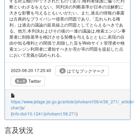
する対立軸の中で下されたものであり,権利者保護に偏った判
断といわざるをえない。同判決の判断基準が日本の法解釈に
大きな影響を与えるともいいがたい。また,過去の情報の暴露
は古典的なプライバシー侵害の問題であり,「忘れられる権
利」は過去の議論の延長線上の問題としてとらえるべきであ
る。他方,本判決およびその後の一連の議論は,検索エンジン事
業者に削除基準を検討させる契機を与えるとともに,表現の自
由や知る権利との関係で,削除した旨をWebサイト管理者や検
索エンジン利用者に通知すべきか否か等の問題を提起した点
において意義が認められる。
2023-08-20 17:25:40
はてなブックマーク
4
Twitter
9 + 0
https://www.jstage.jst.go.jp/article/johokanri/58/4/58_271/_article/
char/ja/
(
info:doi/10.1241/johokanri.58.271
)
言及状況