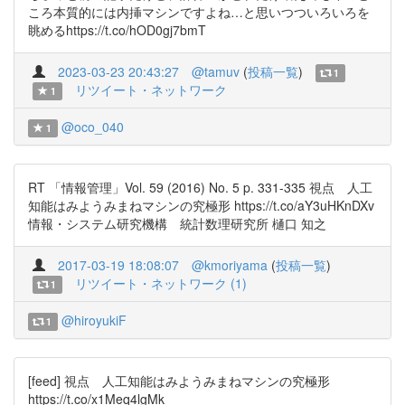
ころ本質的には内挿マシンですよね…と思いつついろいろを
眺めるhttps://t.co/hOD0gj7bmT
2023-03-23 20:43:27
@tamuv
(
投稿一覧
)
1
リツイート・ネットワーク
1
@oco_040
1
RT 「情報管理」Vol. 59 (2016) No. 5 p. 331-335 視点 人工
知能はみようみまねマシンの究極形 https://t.co/aY3uHKnDXv
情報・システム研究機構 統計数理研究所 樋口 知之
2017-03-19 18:08:07
@kmoriyama
(
投稿一覧
)
リツイート・ネットワーク (1)
1
@hiroyukiF
1
[feed] 視点 人工知能はみようみまねマシンの究極形
https://t.co/x1Meq4lgMk