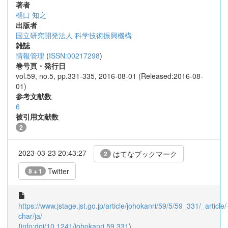
著者
樋口 知之
出版者
国立研究開発法人 科学技術振興機構
雑誌
情報管理
(
ISSN:00217298
)
巻号頁・発行日
vol.59, no.5, pp.331-335, 2016-08-01 (Released:2016-08-
01)
参考文献数
6
被引用文献数
2
2023-03-23 20:43:27
はてなブックマーク
2
Twitter
8 + 1
https://www.jstage.jst.go.jp/article/johokanri/59/5/59_331/_article/
char/ja/
(
info:doi/10.1241/johokanri.59.331
)