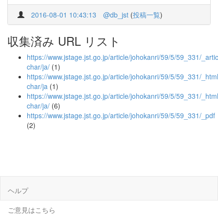
2016-08-01 10:43:13
@db_jst
(
投稿一覧
)
収集済み URL リスト
https://www.jstage.jst.go.jp/article/johokanri/59/5/59_331/_artic
char/ja/
(1)
https://www.jstage.jst.go.jp/article/johokanri/59/5/59_331/_html
char/ja
(1)
https://www.jstage.jst.go.jp/article/johokanri/59/5/59_331/_html
char/ja/
(6)
https://www.jstage.jst.go.jp/article/johokanri/59/5/59_331/_pdf
(2)
ヘルプ
ご意見はこちら