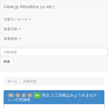
Ceek.jp Altmetrics (α ver.)
文献ランキング
新着文献
新着投稿
検索
ホーム
文献詳細
視点 人工知能はみようみまねマ
10
0
0
0
OA
シンの究極形