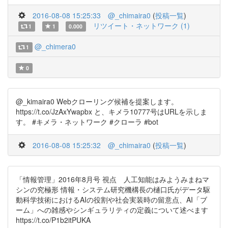
2016-08-08 15:25:33
@_chimaira0
(
投稿一覧
)
リツイート・ネットワーク (1)
1
1
0.000
@_chimera0
1
0
@_kimaira0 Webクローリング候補を提案します。
https://t.co/JzAxYwapbx と、キメラ10777号はURLを示しま
す。 #キメラ・ネットワーク #クローラ #bot
2016-08-08 15:25:32
@_chimaira0
(
投稿一覧
)
「情報管理」2016年8月号 視点 人工知能はみようみまねマ
シンの究極形 情報・システム研究機構長の樋口氏がデータ駆
動科学技術におけるAIの役割や社会実装時の留意点、AI「ブ
ーム」への雑感やシンギュラリティの定義について述べます
https://t.co/P1b2itPUKA