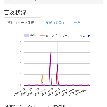
言及状況
変動（ピーク前後）
変動（月別）
分布
合計
はてなブックマーク
1/3
4
3
2
1
*
*
0
2016-09-03
2016-07-17
2016-08-04
2016-08-22
2016-09-09
2016-07-23
2016-08-10
2016-08-28
2016-07-29
2016-08-16
外部データベース (DOI)