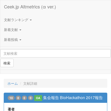
Ceek.jp Altmetrics (α ver.)
文献ランキング
新着文献
新着投稿
検索
ホーム
文献詳細
集会報告 BioHackathon 2017報告
10
0
0
0
OA
著者