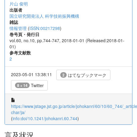
片山 俊明
出版者
国立研究開発法人 科学技術振興機構
雑誌
情報管理
(
ISSN:00217298
)
巻号頁・発行日
vol.60, no.10, pp.744-747, 2018-01-01 (Released:2018-01-
01)
参考文献数
2
2023-05-01 13:38:11
はてなブックマーク
2
Twitter
8 + 14
https://www.jstage.jst.go.jp/article/johokanri/60/10/60_744/_article
char/ja/
(
info:doi/10.1241/johokanri.60.744
)
言及状況