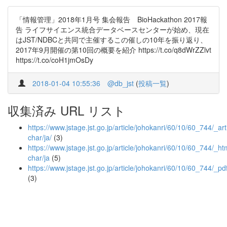
「情報管理」2018年1月号 集会報告 BioHackathon 2017報
告 ライフサイエンス統合データベースセンターが始め、現在
はJST/NDBCと共同で主催するこの催しの10年を振り返り、
2017年9月開催の第10回の概要を紹介 https://t.co/q8dWrZZlvt
https://t.co/coH1jmOsDy
2018-01-04 10:55:36
@db_jst
(
投稿一覧
)
収集済み URL リスト
https://www.jstage.jst.go.jp/article/johokanri/60/10/60_744/_arti
char/ja/
(3)
https://www.jstage.jst.go.jp/article/johokanri/60/10/60_744/_htm
char/ja
(5)
https://www.jstage.jst.go.jp/article/johokanri/60/10/60_744/_pd
(3)