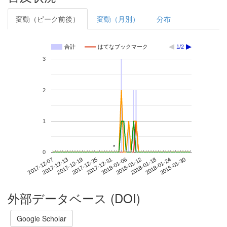
変動（ピーク前後）
変動（月別）
分布
合計
はてなブックマーク
1/2
3
2
1
*
*
0
2018-01-24
2017-12-07
2017-12-25
2018-01-12
2018-01-30
2017-12-13
2017-12-31
2018-01-18
2017-12-19
2018-01-06
外部データベース (DOI)
Google Scholar