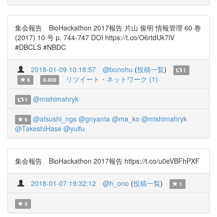
集会報告 BioHackathon 2017報告 片山 俊明 情報管理 60 巻
(2017) 10 号 p. 744-747 DOI https://t.co/O6rtdUk7iV
#DBCLS #NBDC
2018-01-09 10:18:57
@bonohu
(
投稿一覧
)
1
リツイート・ネットワーク (1)
6
0.408
@mishimahryk
1
@atsushi_ngs
@gnyanta
@ma_ko
@mishimahryk
6
@TakeshiHase
@yuifu
集会報告 BioHackathon 2017報告 https://t.co/u0eVBFhPXF
2018-01-07 19:32:12
@h_ono
(
投稿一覧
)
1
0