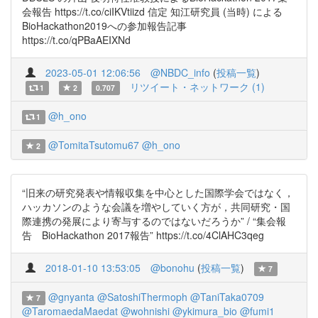
会報告 https://t.co/ciIKVtiizd 信定 知江研究員 (当時) による
BioHackathon2019への参加報告記事
https://t.co/qPBaAEIXNd
2023-05-01 12:06:56
@NBDC_info
(
投稿一覧
)
リツイート・ネットワーク (1)
1
2
0.707
@h_ono
1
@TomitaTsutomu67
@h_ono
2
“旧来の研究発表や情報収集を中心とした国際学会ではなく，
ハッカソンのような会議を増やしていく方が，共同研究・国
際連携の発展により寄与するのではないだろうか” / “集会報
告 BioHackathon 2017報告” https://t.co/4ClAHC3qeg
2018-01-10 13:53:05
@bonohu
(
投稿一覧
)
7
@gnyanta
@SatoshiThermoph
@TaniTaka0709
7
@TaromaedaMaedat
@wohnishi
@ykimura_bio
@fumi1