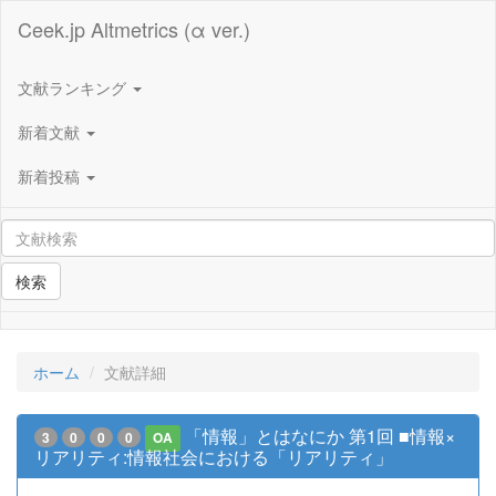
Ceek.jp Altmetrics (α ver.)
文献ランキング
新着文献
新着投稿
検索
ホーム
文献詳細
「情報」とはなにか 第1回 ■情報×
3
0
0
0
OA
リアリティ:情報社会における「リアリティ」