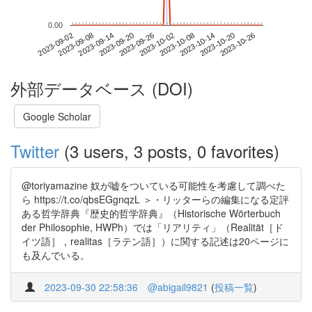
0.00
2023-10-20
2023-09-02
2023-09-20
2023-10-08
2023-10-26
2023-09-08
2023-09-26
2023-10-14
2023-09-14
2023-10-02
外部データベース (DOI)
Google Scholar
Twitter
(3 users, 3 posts, 0 favorites)
@toriyamazine 奴が嘘をついている可能性を考慮して調べた
ら https://t.co/qbsEGgnqzL ＞・リッターらの編集になる定評
ある哲学辞典『歴史的哲学辞典』（Historische Wörterbuch
der Philosophie, HWPh）では「リアリティ」（Realität［ド
イツ語］，realitas［ラテン語］）に関する記述は20ページに
も及んでいる。
2023-09-30 22:58:36
@abigail9821
(
投稿一覧
)