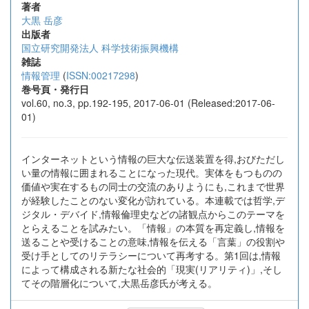
著者
大黒 岳彦
出版者
国立研究開発法人 科学技術振興機構
雑誌
情報管理
(
ISSN:00217298
)
巻号頁・発行日
vol.60, no.3, pp.192-195, 2017-06-01 (Released:2017-06-
01)
インターネットという情報の巨大な伝送装置を得,おびただし
い量の情報に囲まれることになった現代。実体をもつものの
価値や実在するもの同士の交流のありようにも,これまで世界
が経験したことのない変化が訪れている。本連載では哲学,デ
ジタル・デバイド,情報倫理史などの諸観点からこのテーマを
とらえることを試みたい。「情報」の本質を再定義し,情報を
送ることや受けることの意味,情報を伝える「言葉」の役割や
受け手としてのリテラシーについて再考する。第1回は,情報
によって構成される新たな社会的「現実(リアリティ)」,そし
てその階層化について,大黒岳彦氏が考える。