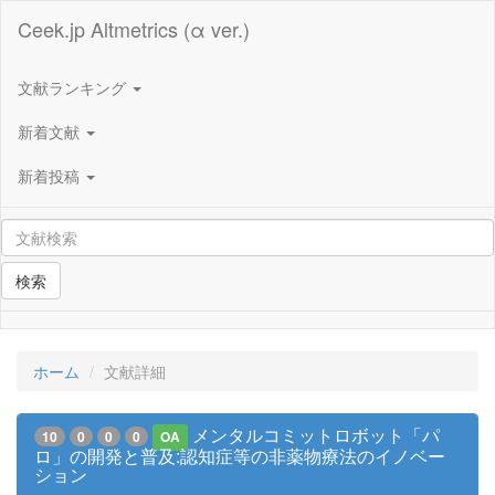
Ceek.jp Altmetrics (α ver.)
文献ランキング
新着文献
新着投稿
検索
ホーム
文献詳細
メンタルコミットロボット「パ
10
0
0
0
OA
ロ」の開発と普及:認知症等の非薬物療法のイノベー
ション