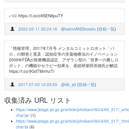
パロ https://t.co/o9SEN8puTY
2022-02-11 20:24:16
@satoriANDbosatu
(
投稿一覧
)
「情報管理」2017年7月号 メンタルコミットロボット「パ
ロ」の開発と普及：認知症等の非薬物療法のイノベーション
2009年FDAが医療機器認定、アザラシ型の「世界一の癒しロ
ボット」の機能やセラピー効果を、産総研柴田崇徳氏が解説
https://t.co/9GdTMmhzTi
2017-07-03 12:03:53
@db_jst
(
投稿一覧
)
収集済み URL リスト
https://www.jstage.jst.go.jp/article/johokanri/60/4/60_217/_artic
char/ja/
(1)
https://www.jstage.jst.go.jp/article/johokanri/60/4/60_217/_html
char/ja
(6)