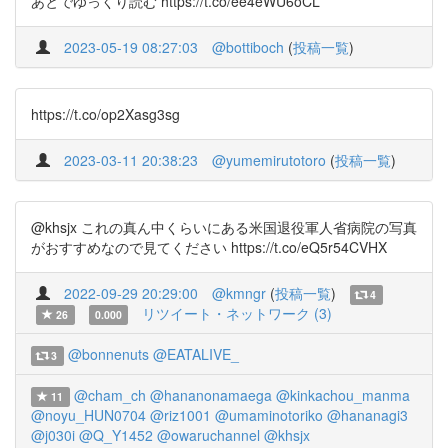
あとでゆっくり読む https://t.co/ee4eWU6oCL
2023-05-19 08:27:03
@bottiboch
(
投稿一覧
)
https://t.co/op2Xasg3sg
2023-03-11 20:38:23
@yumemirutotoro
(
投稿一覧
)
@khsjx これの真ん中くらいにある米国退役軍人省病院の写真
がおすすめなので見てください https://t.co/eQ5r54CVHX
2022-09-29 20:29:00
@kmngr
(
投稿一覧
)
4
リツイート・ネットワーク (3)
26
0.000
@bonnenuts
@EATALIVE_
3
@cham_ch
@hananonamaega
@kinkachou_manma
11
@noyu_HUN0704
@riz1001
@umaminotoriko
@hananagi3
@j030i
@Q_Y1452
@owaruchannel
@khsjx