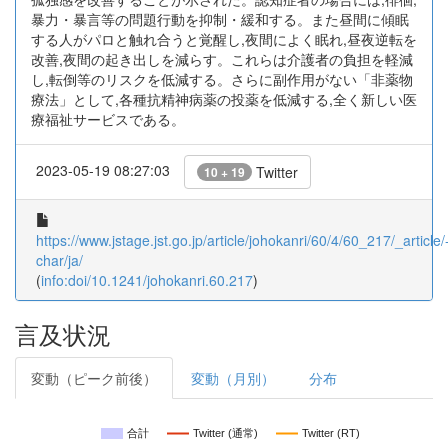
暴力・暴言等の問題行動を抑制・緩和する。また昼間に傾眠
する人がパロと触れ合うと覚醒し,夜間によく眠れ,昼夜逆転を
改善,夜間の起き出しを減らす。これらは介護者の負担を軽減
し,転倒等のリスクを低減する。さらに副作用がない「非薬物
療法」として,各種抗精神病薬の投薬を低減する,全く新しい医
療福祉サービスである。
2023-05-19 08:27:03
Twitter
10 + 19
https://www.jstage.jst.go.jp/article/johokanri/60/4/60_217/_article/
char/ja/
(
info:doi/10.1241/johokanri.60.217
)
言及状況
変動（ピーク前後）
変動（月別）
分布
合計
Twitter (通常)
Twitter (RT)