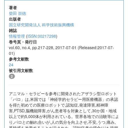
著者
柴田 崇徳
出版者
国立研究開発法人 科学技術振興機構
雑誌
情報管理
(
ISSN:00217298
)
巻号頁・発行日
vol.60, no.4, pp.217-228, 2017-07-01 (Released:2017-07-
01)
参考文献数
24
被引用文献数
2
アニマル・セラピーを参考に開発されたアザラシ型ロボット
「パロ」は,米国では「神経学的セラピー用医療機器」の承認
を得た初めての医療ロボットで,認知症,発達障害,精神障
害,PTSD,脳機能障害,がん患者等を対象として,30か国・地域
以上で約5,000体が利用されている。世界各地での治験等によ
り,パロとの触れ合いが,人の気分を向上させ,不安,うつ,痛み,
孤独感を改善することが示された。認知症者の場合には,徘徊,