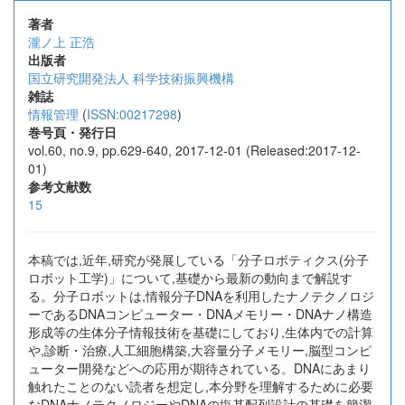
著者
瀧ノ上 正浩
出版者
国立研究開発法人 科学技術振興機構
雑誌
情報管理
(
ISSN:00217298
)
巻号頁・発行日
vol.60, no.9, pp.629-640, 2017-12-01 (Released:2017-12-
01)
参考文献数
15
本稿では,近年,研究が発展している「分子ロボティクス(分子
ロボット工学)」について,基礎から最新の動向まで解説す
る。分子ロボットは,情報分子DNAを利用したナノテクノロジ
ーであるDNAコンピューター・DNAメモリー・DNAナノ構造
形成等の生体分子情報技術を基礎にしており,生体内での計算
や,診断・治療,人工細胞構築,大容量分子メモリー,脳型コンピ
ューター開発などへの応用が期待されている。DNAにあまり
触れたことのない読者を想定し,本分野を理解するために必要
なDNAナノテクノロジーやDNAの塩基配列設計の基礎を簡潔