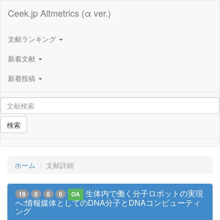
Ceek.jp Altmetrics (α ver.)
文献ランキング
新着文献
新着投稿
検索
ホーム
文献詳細
生体内で働く分子ロボットの実現
19
0
0
0
OA
へ:情報媒体としてのDNA分子とDNAコンピューティ
ング