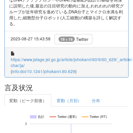
に説明した後,最近の注目研究の動向に加え,われわれの研究グ
ループが近年研究を進めている,DNA分子とマイクロ水滴を利
用した,細胞型分子ロボット(人工細胞)の構築を詳しく解説す
る。
2023-08-27 15:43:58
Twitter
19 + 16
https://www.jstage.jst.go.jp/article/johokanri/60/9/60_629/_article/
char/ja/
(
info:doi/10.1241/johokanri.60.629
)
言及状況
変動（ピーク前後）
変動（月別）
分布
合計
Twitter (通常)
Twitter (RT)
3