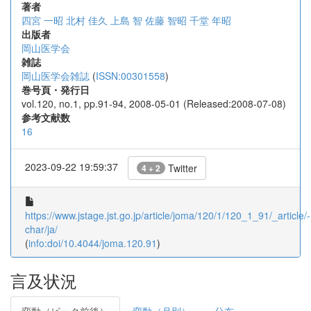
著者
四宮 一昭
北村 佳久
上島 智
佐藤 智昭
千堂 年昭
出版者
岡山医学会
雑誌
岡山医学会雑誌
(
ISSN:00301558
)
巻号頁・発行日
vol.120, no.1, pp.91-94, 2008-05-01 (Released:2008-07-08)
参考文献数
16
2023-09-22 19:59:37
Twitter
4 + 2
https://www.jstage.jst.go.jp/article/joma/120/1/120_1_91/_article/-
char/ja/
(
info:doi/10.4044/joma.120.91
)
言及状況