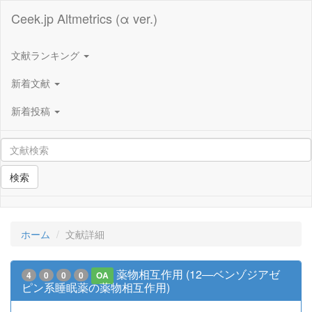
Ceek.jp Altmetrics (α ver.)
文献ランキング
新着文献
新着投稿
検索
ホーム
文献詳細
薬物相互作用 (12―ベンゾジアゼ
4
0
0
0
OA
ピン系睡眠薬の薬物相互作用)