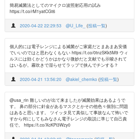
簡易滅菌法としてのマイクロ波照射応用の試み
https://t.co/rM1yatCGt6
2020-04-22 22:29:53
@U_Life_
(
投稿一覧
)
個人的には電子レンジによる滅菌がご家庭だとまあまあ安価
でいいのではと思わなくもない https://t.co/0tnzSKk5M9 ウィ
ルスには効くかどうかはかなり微妙だと文献でも示唆されて
はいるが。霧吹きで湿らせてラップで挟んでチンする？
2020-04-21 13:56:20
@akiel_chemko
(
投稿一覧
)
@usa_rin 難しいのが出て来ましたが滅菌効果はあるようで
す。 鼻の部分に針金があるマスクとかその他色々個別に問題
はあると思います。 ツイッタ見て真似して事故なんて怖いで
すから何にしてもみなさん電子レンジの取説に準じて自己責
任で。 https://t.co/XcKPi3Wzy0