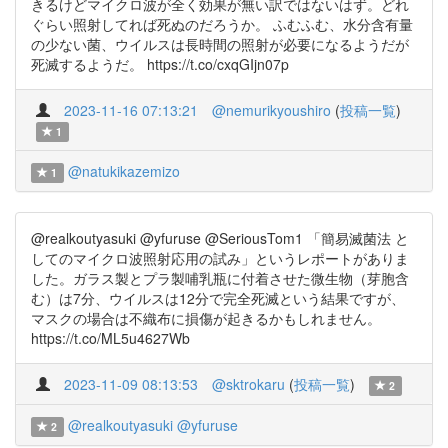
きるけどマイクロ波が全く効果が無い訳ではないはず。どれ
ぐらい照射してれば死ぬのだろうか。 ふむふむ、水分含有量
の少ない菌、ウイルスは長時間の照射が必要になるようだが
死滅するようだ。 https://t.co/cxqGIjn07p
2023-11-16 07:13:21
@nemurikyoushiro
(
投稿一覧
)
1
@natukikazemizo
1
@realkoutyasuki @yfuruse @SeriousTom1 「簡易滅菌法 と
してのマイクロ波照射応用の試み」というレポートがありま
した。ガラス製とプラ製哺乳瓶に付着させた微生物（芽胞含
む）は7分、ウイルスは12分で完全死滅という結果ですが、
マスクの場合は不織布に損傷が起きるかもしれません。
https://t.co/ML5u4627Wb
2023-11-09 08:13:53
@sktrokaru
(
投稿一覧
)
2
@realkoutyasuki
@yfuruse
2