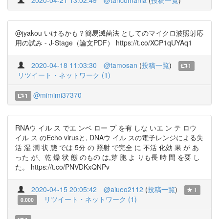
2020-04-21 13:02:49
@tancomania
(
投稿一覧
)
@jyakou いけるかも？簡易滅菌法 としてのマイクロ波照射応
用の試み - J-Stage（論文PDF） https://t.co/XCP1qUYAq1
2020-04-18 11:03:30
@tamosan
(
投稿一覧
)
1
リツイート・ネットワーク (1)
@mimimi37370
1
RNAウ イル ス でエ ンベ ロー プ を有 しな いエ ン テ ロウ
イル ス のEcho virusと, DNAウ イル スの電子レンジによる失
活 湿 潤 状 態 では 5分 の 照射 で完全 に 不活 化効 果 が あ
った が、乾 燥 状 態 のもの は,芽 胞 よ りも長 時 間 を要 し
た。 https://t.co/PNVDKxQNPv
2020-04-15 20:05:42
@aiueo2112
(
投稿一覧
)
1
リツイート・ネットワーク (1)
0.000