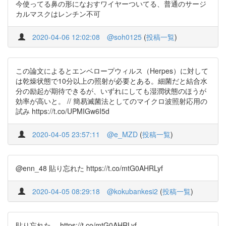
今使ってる鼻の形になおすワイヤーついてる、普通のサージ
カルマスクはレンチン不可
2020-04-06 12:02:08
@soh0125
(
投稿一覧
)
この論文によるとエンベロープウィルス（Herpes）に対して
は乾燥状態で10分以上の照射が必要とある。細菌だと結合水
分の励起が期待できるが、いずれにしても湿潤状態のほうが
効率が高いと。 // 簡易滅菌法としてのマイクロ波照射応用の
試み https://t.co/UPMIGw6I5d
2020-04-05 23:57:11
@e_MZD
(
投稿一覧
)
@enn_48 貼り忘れた https://t.co/mtG0AHRLyf
2020-04-05 08:29:18
@kokubankesi2
(
投稿一覧
)
貼り忘れた。 https://t.co/mtG0AHRLyf