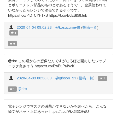
とポリエチレン部品のものとかあるそうで...、金属使われて
いなかったらレンジで消毒できるそうです。
https://t.co/PlDTCYPTxS https://t.co/BcEBt58Juk
2020-04-04 09:02:28
@kosuzume48
(
投稿一覧
)
1
0
@rire この辺からの想像なんですがなるほど開封したジップ
ロック良さそう https://t.co/BwB3PaIVcK
2020-04-03 00:36:09
@gibson_51
(
投稿一覧
)
1
@rire
1
電子レンジでマスクの滅菌ができないかを調べたら、こんな
論文がネット上にあった https://t.co/Vkk2f3QFdU