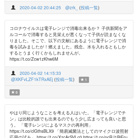
2020-04-02 20:44:25
@zrk_
(
投稿一覧
)
コロナウイルスは電子レンジで消毒出来るか？ 子供新聞をア
ルコールで消毒すると見栄えが悪くなって子供が読まなくな
りました。そこで、以下の文献にあるように電子レンジで消
毒を試みましたが！燃えました。残念。水を入れるともしか
するとうまく行くかもしれませんが。
https://t.co/Zcw1zKhw6M
2020-04-02 14:15:33
@XKFvLZF1kTRxAEj
(
投稿一覧
)
1
0
やはり同じようなことを考える人はいた。「電子レンジでチ
ン」は比較的誰でも出来るのでもう少し広まっても良いと思
う。 「電子レンジによるマスクの再利用」
https://t.co/clGthsBLX9 「簡易滅菌法としてのマイクロ波照射
応用の試み」 https://t.co/XzcArSVLc0 https://t.co/pcRJ1BjEru