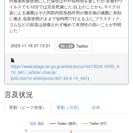
付着後乾燥状態にした場合はやや長時間を要したが,芽胞やウ
イルスでも12分では完全死滅した.以上のことから,マイクロ
波による滅菌はその局部内部加熱作用が微生物の滅菌に有効
に働き,包装状態のままで短時間で行える上に,プラスティク,
ゴムなどの容器は損傷されず極めて有用性の高いことが判明
した.
2023-11-16 07:13:21
Twitter
40 + 29
https://www.jstage.jst.go.jp/article/joma1947/93/9-10/93_9-
10_941/_article/-char/ja/
(
info:doi/10.4044/joma1947.93.9-10_941
)
言及状況
変動（ピーク前後）
変動（月別）
分布
合計
Twitter (通常)
Twitter (RT)
4