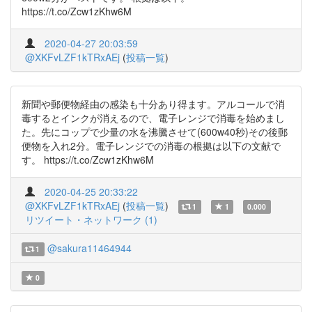
https://t.co/Zcw1zKhw6M
2020-04-27 20:03:59
@XKFvLZF1kTRxAEj
(
投稿一覧
)
新聞や郵便物経由の感染も十分あり得ます。アルコールで消
毒するとインクが消えるので、電子レンジで消毒を始めまし
た。先にコップで少量の水を沸騰させて(600w40秒)その後郵
便物を入れ2分。電子レンジでの消毒の根拠は以下の文献で
す。 https://t.co/Zcw1zKhw6M
2020-04-25 20:33:22
@XKFvLZF1kTRxAEj
(
投稿一覧
)
1
1
0.000
リツイート・ネットワーク (1)
@sakura11464944
1
0