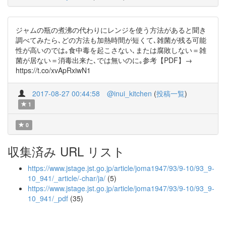
ジャムの瓶の煮沸の代わりにレンジを使う方法があると聞き
調べてみたら､どの方法も加熱時間が短くて､雑菌が残る可能
性が高いのでは｡食中毒を起こさない､または腐敗しない＝雑
菌が居ない＝消毒出来た､では無いのに｡参考【PDF】→
https://t.co/xvApRxiwN1
2017-08-27 00:44:58
@inui_kitchen
(
投稿一覧
)
1
0
収集済み URL リスト
https://www.jstage.jst.go.jp/article/joma1947/93/9-10/93_9-
10_941/_article/-char/ja/
(5)
https://www.jstage.jst.go.jp/article/joma1947/93/9-10/93_9-
10_941/_pdf
(35)