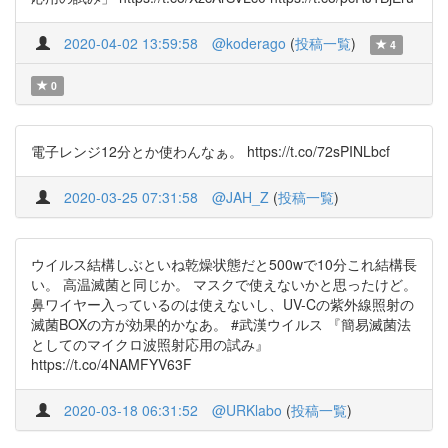
2020-04-02 13:59:58
@koderago
(
投稿一覧
)
4
0
電子レンジ12分とか使わんなぁ。 https://t.co/72sPINLbcf
2020-03-25 07:31:58
@JAH_Z
(
投稿一覧
)
ウイルス結構しぶといね乾燥状態だと500wで10分これ結構長
い。 高温滅菌と同じか。 マスクで使えないかと思ったけど。
鼻ワイヤー入っているのは使えないし、UV-Cの紫外線照射の
滅菌BOXの方が効果的かなあ。 #武漢ウイルス 『簡易滅菌法
としてのマイクロ波照射応用の試み』
https://t.co/4NAMFYV63F
2020-03-18 06:31:52
@URKlabo
(
投稿一覧
)