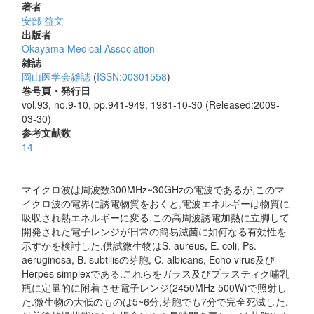
著者
安部 益文
出版者
Okayama Medical Association
雑誌
岡山医学会雑誌
(
ISSN:00301558
)
巻号頁・発行日
vol.93, no.9-10, pp.941-949, 1981-10-30 (Released:2009-
03-30)
参考文献数
14
マイクロ波は周波数300MHz~30GHzの電波であるが,このマ
イクロ波の電界に誘電物質をおくと,電波エネルギーは物質に
吸収され熱エネルギーに変る.この高周波誘電加熱に立脚して
開発された電子レンジが日常の簡易滅菌に如何なる有効性を
示すかを検討した.供試微生物はS. aureus, E. coli, Ps.
aeruginosa, B. subtilisの芽胞, C. albicans, Echo virus及び
Herpes simplexである.これらをガラス及びプラスティク哺乳
瓶に定量的に附着させ電子レンジ(2450MHz 500W)で照射し
た.微生物の大低のものは5~6分,芽胞でも7分で完全死滅した.