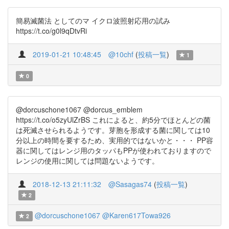
簡易滅菌法 としてのマ イクロ波照射応用の試み
https://t.co/g0l9qDtvRi
2019-01-21 10:48:45
@10chf
(
投稿一覧
)
1
0
@dorcuschone1067 @dorcus_emblem
https://t.co/o5zyUlZrBS これによると、約5分でほとんどの菌
は死滅させられるようです。芽胞を形成する菌に関しては10
分以上の時間を要するため、実用的ではないかと・・・ PP容
器に関してはレンジ用のタッパもPPが使われておりますので
レンジの使用に関しては問題ないようです。
2018-12-13 21:11:32
@Sasagas74
(
投稿一覧
)
2
@dorcuschone1067
@Karen617Towa926
2