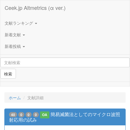
Ceek.jp Altmetrics (α ver.)
文献ランキング
新着文献
新着投稿
検索
ホーム
文献詳細
簡易滅菌法としてのマイクロ波照
40
0
0
0
OA
射応用の試み