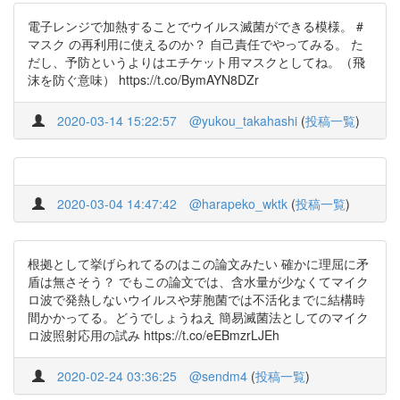
電子レンジで加熱することでウイルス滅菌ができる模様。 #
マスク の再利用に使えるのか？ 自己責任でやってみる。 た
だし、予防というよりはエチケット用マスクとしてね。（飛
沫を防ぐ意味） https://t.co/BymAYN8DZr
2020-03-14 15:22:57
@yukou_takahashi
(
投稿一覧
)
2020-03-04 14:47:42
@harapeko_wktk
(
投稿一覧
)
根拠として挙げられてるのはこの論文みたい 確かに理屈に矛
盾は無さそう？ でもこの論文では、含水量が少なくてマイク
ロ波で発熱しないウイルスや芽胞菌では不活化までに結構時
間かかってる。どうでしょうねえ 簡易滅菌法としてのマイク
ロ波照射応用の試み https://t.co/eEBmzrLJEh
2020-02-24 03:36:25
@sendm4
(
投稿一覧
)