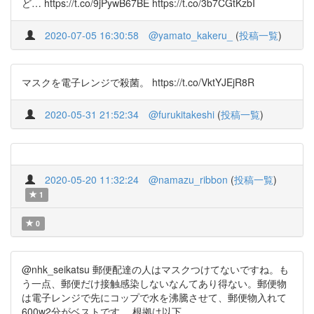
ど… https://t.co/9jPywB67BE https://t.co/3b7CGtKzbI
2020-07-05 16:30:58
@yamato_kakeru_
(
投稿一覧
)
マスクを電子レンジで殺菌。 https://t.co/VktYJEjR8R
2020-05-31 21:52:34
@furukitakeshi
(
投稿一覧
)
2020-05-20 11:32:24
@namazu_ribbon
(
投稿一覧
)
1
0
@nhk_seikatsu 郵便配達の人はマスクつけてないですね。も
う一点、郵便だけ接触感染しないなんてあり得ない。郵便物
は電子レンジで先にコップで水を沸騰させて、郵便物入れて
600w2分がベストです。 根拠は以下。