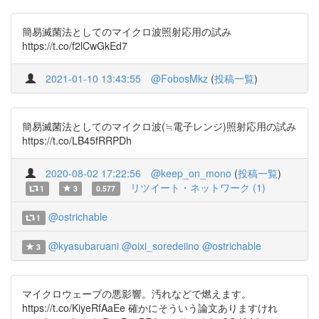
簡易滅菌法としてのマイクロ波照射応用の試み
https://t.co/f2lCwGkEd7
2021-01-10 13:43:55
@FobosMkz
(
投稿一覧
)
簡易滅菌法としてのマイクロ波(≒電子レンジ)照射応用の試み
https://t.co/LB45fRRPDh
2020-08-02 17:22:56
@keep_on_mono
(
投稿一覧
)
リツイート・ネットワーク (1)
1
3
0.577
@ostrichable
1
@kyasubaruani
@oixi_soredeiino
@ostrichable
3
マイクロウェーブの悪影響。汚れなどで燃えます。
https://t.co/KiyeRfAaEe 確かにそういう論文ありますけれ