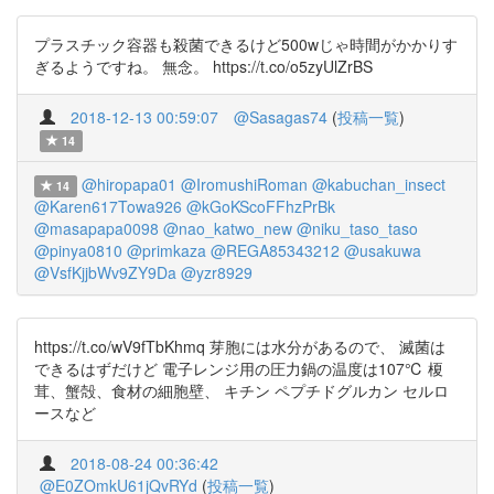
プラスチック容器も殺菌できるけど500wじゃ時間がかかりす
ぎるようですね。 無念。 https://t.co/o5zyUlZrBS
2018-12-13 00:59:07
@Sasagas74
(
投稿一覧
)
14
@hiropapa01
@IromushiRoman
@kabuchan_insect
14
@Karen617Towa926
@kGoKScoFFhzPrBk
@masapapa0098
@nao_katwo_new
@niku_taso_taso
@pinya0810
@primkaza
@REGA85343212
@usakuwa
@VsfKjjbWv9ZY9Da
@yzr8929
https://t.co/wV9fTbKhmq 芽胞には水分があるので、 滅菌は
できるはずだけど 電子レンジ用の圧力鍋の温度は107℃ 榎
茸、蟹殻、食材の細胞壁、 キチン ペプチドグルカン セルロ
ースなど
2018-08-24 00:36:42
@E0ZOmkU61jQvRYd
(
投稿一覧
)