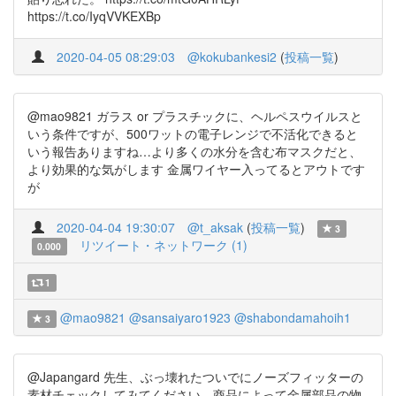
https://t.co/IyqVVKEXBp
2020-04-05 08:29:03
@kokubankesi2
(
投稿一覧
)
@mao9821 ガラス or プラスチックに、ヘルペスウイルスと
いう条件ですが、500ワットの電子レンジで不活化できると
いう報告ありますね…より多くの水分を含む布マスクだと、
より効果的な気がします 金属ワイヤー入ってるとアウトです
が
2020-04-04 19:30:07
@t_aksak
(
投稿一覧
)
3
リツイート・ネットワーク (1)
0.000
1
@mao9821
@sansaiyaro1923
@shabondamahoih1
3
@Japangard 先生、ぶっ壊れたついでにノーズフィッターの
素材チェックしてみてください。商品によって金属部品の物