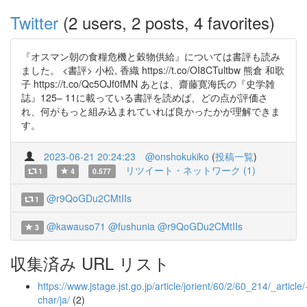
Twitter
(2 users, 2 posts, 4 favorites)
『オスマン朝の食糧危機と穀物供給』については書評も読み
ました。 <書評> 小松, 香織 https://t.co/OI8CTultbw 熊倉 和歌
子 https://t.co/Qc5OJf0fMN あとは、齋藤寛海氏の『史学雑
誌』125– 11に載っている書評を読めば、どの点が評価さ
れ、何がもっと組み込まれていれば良かったかが理解できま
す。
2023-06-21 20:24:23
@onshokukiko
(
投稿一覧
)
リツイート・ネットワーク (1)
1
4
0.577
@r9QoGDu2CMtIIs
1
@kawauso71
@fushunia
@r9QoGDu2CMtIIs
3
収集済み URL リスト
https://www.jstage.jst.go.jp/article/jorient/60/2/60_214/_article/
char/ja/
(2)