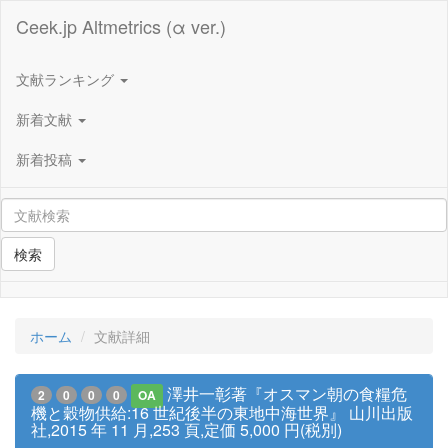
Ceek.jp Altmetrics (α ver.)
文献ランキング
新着文献
新着投稿
検索
ホーム
文献詳細
澤井一彰著『オスマン朝の食糧危
2
0
0
0
OA
機と穀物供給:16 世紀後半の東地中海世界』 山川出版
社,2015 年 11 月,253 頁,定価 5,000 円(税別)