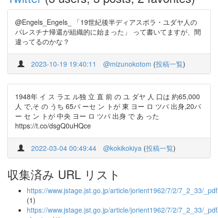
@Engels_Engels_ 「19世紀後半ディアスポラ・ユダヤ人の
パレスチナ帰還が組織的に始まった」 って書いてますが、間
違ってるのかな？
2023-10-19 19:40:11
@mizunokotom
(
投稿一覧
)
1948年 イ ス ラエ ル独 立 直 前 の ユ ダヤ 人 口は 約65,000
人 で,そ の うち 65パ ーセ ン トが 東 ヨー ロ ツパ 出身,20パ
ー セ ン トが 中央 ヨー ロ ツパ 出身 で あ った
https://t.co/dsgQ0uHQce
2022-03-04 00:49:44
@kokikokiya
(
投稿一覧
)
収集済み URL リスト
https://www.jstage.jst.go.jp/article/jorient1962/7/2/7_2_33/_pdf
(1)
https://www.jstage.jst.go.jp/article/jorient1962/7/2/7_2_33/_pdf