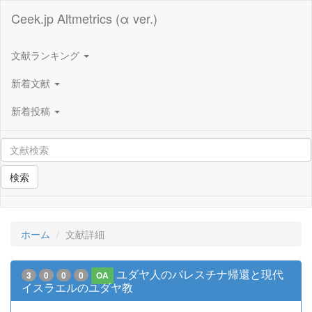
Ceek.jp Altmetrics (α ver.)
文献ランキング
新着文献
新着投稿
検索
ホーム
文献詳細
ユダヤ人のパレスチナ帰還と現代
3
0
0
0
OA
イスラエルのユダヤ教