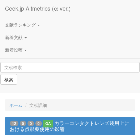
Ceek.jp Altmetrics (α ver.)
文献ランキング
新着文献
新着投稿
検索
ホーム
文献詳細
カラーコンタクトレンズ装用上に
12
0
0
0
OA
おける点眼薬使用の影響