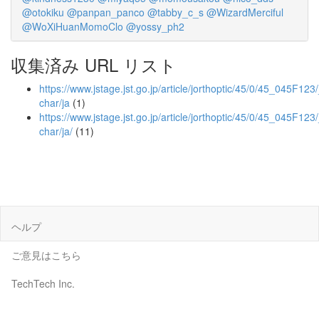
@otokiku
@panpan_panco
@tabby_c_s
@WizardMerciful
@WoXiHuanMomoClo
@yossy_ph2
収集済み URL リスト
https://www.jstage.jst.go.jp/article/jorthoptic/45/0/45_045F123/_
char/ja
(1)
https://www.jstage.jst.go.jp/article/jorthoptic/45/0/45_045F123/_
char/ja/
(11)
ヘルプ
ご意見はこちら
TechTech Inc.