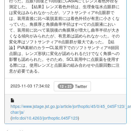
行った。点眼1回後と10回後にCASIAにてレンズ着色外径を
測定した。【結果】レンズ着色外径は、生理食塩水点眼群に
は変化はみられなかったが、ソフトサンティア®点眼群で
は、装用直後に比べ装脱直前には着色外径が有意に小さくな
っていた。角膜厚と角膜曲率半径はすべての点眼液におい
て、装用前に比べて装脱後の角膜厚が増大し曲率半径が大き
くなる傾向がみられたが、有意差は認められなかった。その
変化率はソフトサンティア®点眼群が最大であった。【結
論】PVA素材のカラーCL装用下でのソフトサンティア®頻回
点眼は、レンズ形状に変化が認められるだけでなく角膜への
影響も認められた。そのため、SCL装用中に点眼薬を使用す
る際には、使用レンズと点眼薬の組み合わせや点眼回数に注
意が必要である。
2023-11-03 17:34:02
Twitter
12 + 23
https://www.jstage.jst.go.jp/article/jorthoptic/45/0/45_045F123/_art
char/ja/
(
info:doi/10.4263/jorthoptic.045F123
)