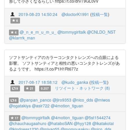
形して小さくなるらしい https://t.co/drvT9GL0vV
2019-08-23 14:50:24
@doctorK1991
(
投稿一覧
)
6
@_n_e_m_u_m_u_
@tommygirltalk
@CNLDO_NST
4
@klarrrk_man
ソフトサンティアのカラーコンタクトレンズへの点眼による
影響。 ソフトサンティアと相性の悪いコンタクトレンズがあ
るようです。 https://t.co/P1H1Rt677z
2017-08-17 18:58:12
@kudo_ganka
(
投稿一覧
)
リツイート・ネットワーク (8)
9
21
0.257
@panpan_panco
@jiro9353
@nico_dds
@miwos
8
@ogatakiya
@asir722
@4motion_tiguan
@tommygirltalk
@4motion_tiguan
@5st1544274
17
@chauchaugaahuro
@hataboSAN
@hyy128
@ikatakotai
@kindness1230
@miyaq55
@momousakou
@nico_dds