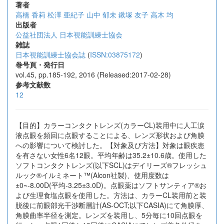
著者
高橋 香莉
松澤 亜紀子
山中 郁未
鍬塚 友子
高木 均
出版者
公益社団法人 日本視能訓練士協会
雑誌
日本視能訓練士協会誌
(
ISSN:03875172
)
巻号頁・発行日
vol.45, pp.185-192, 2016 (Released:2017-02-28)
参考文献数
12
【目的】カラーコンタクトレンズ(カラーCL)装用中に人工涙
液点眼を頻回に点眼することによる、レンズ形状および角膜
への影響について検討した。【対象及び方法】対象は眼疾患
を有さない女性6名12眼。平均年齢は35.2±10.6歳。使用した
ソフトコンタクトレンズ(以下SCL)はデイリーズ®フレッシュ
ルック®イルミネート™(Alcon社製)、使用度数は
±0~-8.00D(平均-3.25±3.0D)。点眼薬はソフトサンティア®お
よび生理食塩点眼を使用した。方法は、カラーCL装用前と装
脱後に前眼部光干渉断層計(AS-OCT;以下CASIA)にて角膜厚、
角膜曲率半径を測定。レンズを装用し、5分毎に10回点眼を