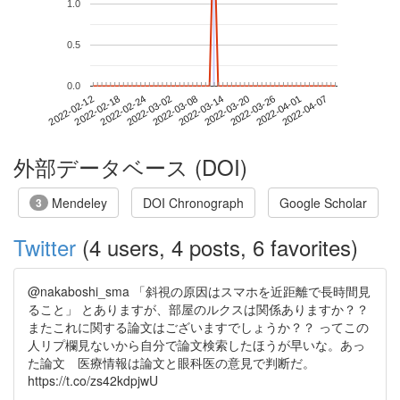
1.0
0.5
0.0
2022-04-01
2022-02-12
2022-03-02
2022-03-20
2022-04-07
2022-02-18
2022-03-08
2022-03-26
2022-02-24
2022-03-14
外部データベース (DOI)
Mendeley
DOI Chronograph
Google Scholar
3
Twitter
(4 users, 4 posts, 6 favorites)
@nakaboshi_sma 「斜視の原因はスマホを近距離で長時間見
ること」 とありますが、部屋のルクスは関係ありますか？？
またこれに関する論文はございますでしょうか？？ ってこの
人リプ欄見ないから自分で論文検索したほうが早いな。あっ
た論文 医療情報は論文と眼科医の意見で判断だ。
https://t.co/zs42kdpjwU