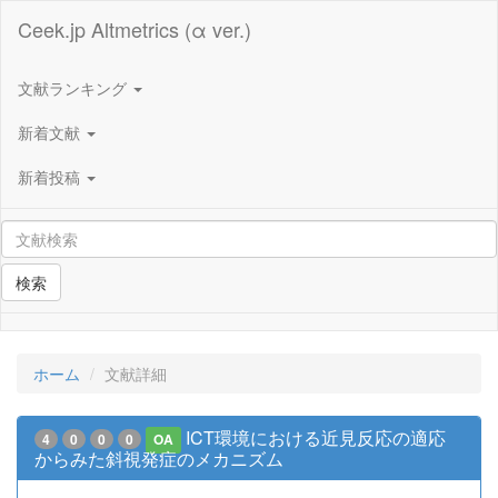
Ceek.jp Altmetrics (α ver.)
文献ランキング
新着文献
新着投稿
検索
ホーム
文献詳細
ICT環境における近見反応の適応
4
0
0
0
OA
からみた斜視発症のメカニズム