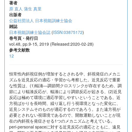
著者
原 直人
蒲生 真里
出版者
公益社団法人 日本視能訓練士協会
雑誌
日本視能訓練士協会誌
(
ISSN:03875172
)
巻号頁・発行日
vol.48, pp.9-15, 2019 (Released:2020-02-28)
参考文献数
12
恒常性内斜視症例が増加するとされる中、斜視発症のメカニ
ズムを近見反応の適応・学習から考察した。近見反応で重要
な性質は、(1)輻湊―調節間クロスリンクが存在するため、調
節により輻湊反応が、輻湊により調節反応が起きる、(2)近見
反応は極めて環境に適応学習しやすいということである。近
方視ばかりを長時間、繰り返し行う視環境となった変化に、
近見システムそのものが適応するのであろう。また遠方視が
必要とされない視環境であるので、開散運動しないことが現
在の内斜視を発症させる1つのメカニズムと考えている。
peri-personal spaceに対する近見反応の適応とともに、遠見