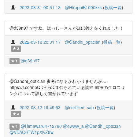
2023-08-31 00:51:13
@HiroppiB1000kkk
(
投稿一覧
)
@d39n97 ですね、はっしーさんがほぼ答えをくれました！
2022-03-12 20:31:17
@Gandhi_optician
(
投稿一覧
)
2
@d39n97
1
@Gandhi_optician 参考になるかわかりませんが…
https://t.co/m5QDRiEdC3 仰られている調節-輻湊のクロスリ
ンクについて詳しく書かれています
2022-03-12 19:49:53
@certified_sao
(
投稿一覧
)
4
@Himawar64712780
@owww_a
@Gandhi_optician
4
@VDAQ0TW1pXlvZ8w