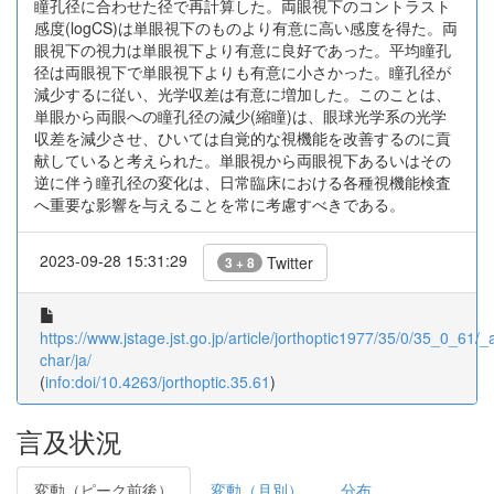
瞳孔径に合わせた径で再計算した。両眼視下のコントラスト
感度(logCS)は単眼視下のものより有意に高い感度を得た。両
眼視下の視力は単眼視下より有意に良好であった。平均瞳孔
径は両眼視下で単眼視下よりも有意に小さかった。瞳孔径が
減少するに従い、光学収差は有意に増加した。このことは、
単眼から両眼への瞳孔径の減少(縮瞳)は、眼球光学系の光学
収差を減少させ、ひいては自覚的な視機能を改善するのに貢
献していると考えられた。単眼視から両眼視下あるいはその
逆に伴う瞳孔径の変化は、日常臨床における各種視機能検査
へ重要な影響を与えることを常に考慮すべきである。
2023-09-28 15:31:29
Twitter
3 + 8
https://www.jstage.jst.go.jp/article/jorthoptic1977/35/0/35_0_61/_ar
char/ja/
(
info:doi/10.4263/jorthoptic.35.61
)
言及状況
変動（ピーク前後）
変動（月別）
分布