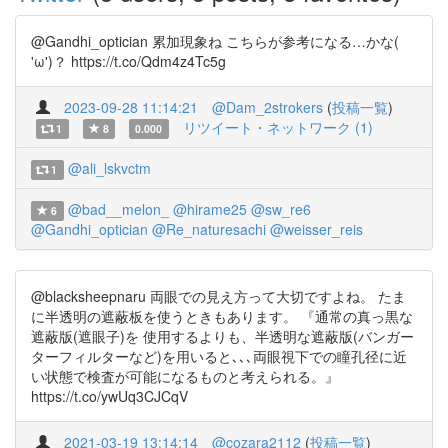
@Gandhi_optician 累加現象ね こちらが参考になる…かな(
'ω')？ https://t.co/Qdm4z4Tc5g
2023-09-28 11:14:21
@Dam_2strokers
(
投稿一覧
)
リツイート・ネットワーク (1)
1
8
0.000
@ali_lskvctm
1
@bad__melon_
@hirame25
@sw_re6
6
@Gandhi_optician
@Re_naturesachi
@weisser_reis
@blacksheepnaru 両眼での見え方って大切ですよね。 たま
に半透明の遮蔽板を使うときもあります。 『通常の真っ黒な
遮蔽版(遮眼子)を 使用するよりも、半透明な遮蔽版(バンガー
ターフィルターなど)を用いると､､､両眼視下での瞳孔径に近
い状態で検査が可能になるものと考えられる。』
https://t.co/ywUq3CJCqV
2021-03-19 13:14:14
@cozara2112
(
投稿一覧
)