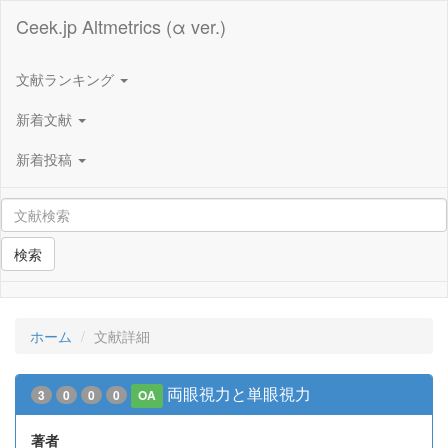
Ceek.jp Altmetrics (α ver.)
文献ランキング
新着文献
新着投稿
検索
ホーム
文献詳細
両眼視力と単眼視力
3
0
0
0
OA
著者