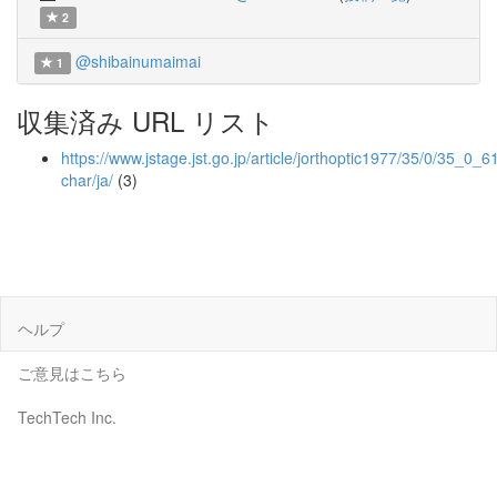
2
@shibainumaimai
1
収集済み URL リスト
https://www.jstage.jst.go.jp/article/jorthoptic1977/35/0/35_0_61
char/ja/
(3)
ヘルプ
ご意見はこちら
TechTech Inc.