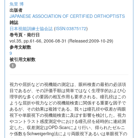
魚里 博
出版者
JAPANESE ASSOCIATION OF CERTIFIED ORTHOPTISTS
雑誌
日本視能訓練士協会誌
(
ISSN:03875172
)
巻号頁・発行日
vol.35, pp.61-66, 2006-08-31 (Released:2009-10-29)
参考文献数
9
被引用文献数
1
視力や屈折などの視機能の測定は、眼科検査の最初の必須項
目であるが、その評価手順は簡単ではなく生理学的および心
理学的な多くの要因の相互作用も要求される。瞳孔径はこの
ような屈折や視力などの視機能検査に関係する重要な因子で
あるが、その効果は複雑である。我々は瞳孔径や収差が両眼
視下や単眼視下の視機能検査に及ぼす影響を検討した。視力
やコントラスト感度測定中における瞳孔径を経時的に連続測
定した。収差測定はOPD-Scanにより行い、得られたゼルニ
ケ係数をSchweigerling法により両眼視下あるいは単眼視下の