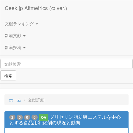
Ceek.jp Altmetrics (α ver.)
文献ランキング
新着文献
新着投稿
検索
ホーム
文献詳細
グリセリン脂肪酸エステルを中心
2
0
0
0
OA
とする食品用乳化剤の現況と動向