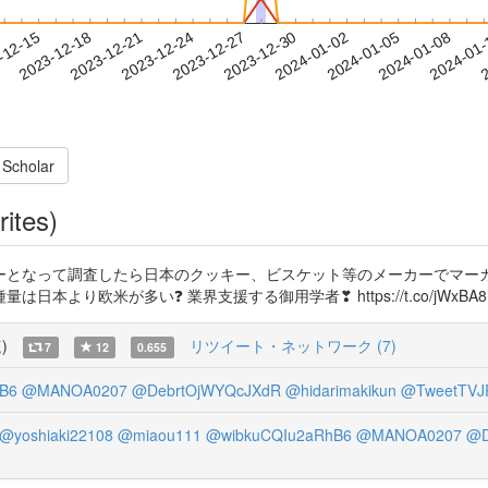
2024-01-05
2024-01-08
2024-01
-12-15
2
2023-12-18
2023-12-21
2023-12-24
2023-12-27
2023-12-30
2024-01-02
 Scholar
rites)
ーとなって調査したら日本のクッキー、ビスケット等のメーカーでマーガ
多い❓ 業界支援する御用学者❣ https://t.co/jWxBA8HyF8 https
覧
)
リツイート・ネットワーク (7)
7
12
0.655
B6
@MANOA0207
@DebrtOjWYQcJXdR
@hidarimakikun
@TweetTVJ
@yoshiaki22108
@miaou111
@wibkuCQIu2aRhB6
@MANOA0207
@D