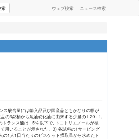
検索
ウェブ検索
ニュース検索
ランス酸含量には輸入品及び国産品ともかなりの幅が
の3銘柄から魚油硬化油に由来する少量の t-20 : 1,
料のトランス酸は 15% 以下で, トコトリエノールが検
て用いることが示された。3) 各試料の1サービング
た。日本人の1人1日当たりのビスケット摂取量から求めたト