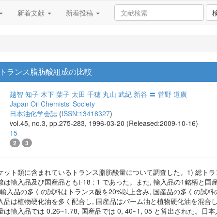
新着文献
新着投稿
トランス脂肪酸組成の比較
越智 知子
木下 葉子
太田 千穂
丸山 武紀
新谷 〓
菅野 道廣
Japan Oil Chemists' Society
日本油化学会誌
(
ISSN:13418327
)
vol.45, no.3, pp.275-283, 1996-03-20 (Released:2009-10-16)
15
2
3
ケット類に含まれているトランス脂肪酸量について調査した。1) 総ト
輸入品及び国産品ともt-18 : 1 であった。また, 輸入品の1銘柄と国産品
た。2) 輸入品の多くの試料はトランス酸を20%以上含み, 国産品の多くの試
品は植物硬化油を多く配合し, 国産品はパーム油と植物硬化油を混合し
輸入品では 0.26~1.78, 国産品では 0, 40~1, 05 と算出され