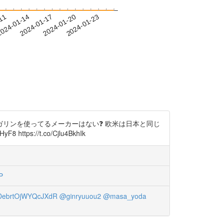
-11
024-01-14
2024-01-17
2024-01-20
2024-01-23
リンを使ってるメーカーはない❓ 欧米は日本と同じ
://t.co/Cjlu4BkhIk
P
ebrtOjWYQcJXdR
@ginryuuou2
@masa_yoda