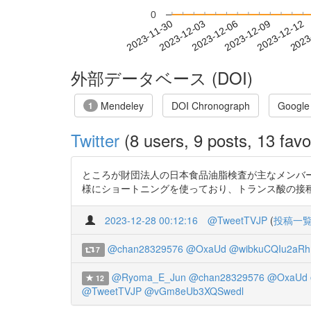
0
2023-12-06
2023-12-09
2023-12-12
2023
2023-11-30
2023-12-03
外部データベース (DOI)
Mendeley
DOI Chronograph
Google
1
Twitter
(8 users, 9 posts, 13 favo
ところが財団法人の日本食品油脂検査が主なメンバ
様にショートニングを使っており、トランス酸の接種量は日本より欧米が
2023-12-28 00:12:16
@TweetTVJP
(
投稿一
@chan28329576
@OxaUd
@wibkuCQIu2aRh
7
@Ryoma_E_Jun
@chan28329576
@OxaUd
12
@TweetTVJP
@vGm8eUb3XQSwedl