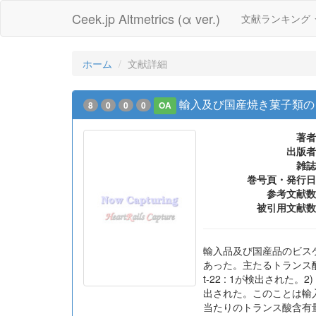
Ceek.jp Altmetrics (α ver.)
文献ランキング
ホーム
文献詳細
輸入及び国産焼き菓子類の
8
0
0
0
OA
著者
出版者
雑誌
巻号頁・発行日
参考文献数
被引用文献数
輸入品及び国産品のビス
あった。主たるトランス酸は
t-22 : 1が検出され
出された。このことは輸入
当たりのトランス酸含有量は