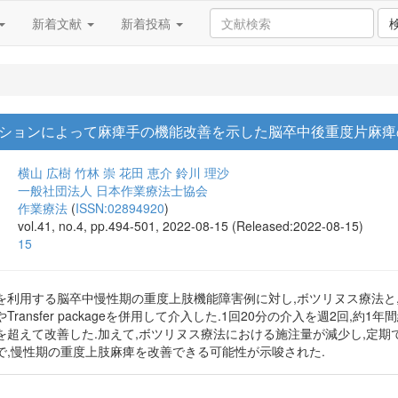
新着文献
新着投稿
ションによって麻痺手の機能改善を示した脳卒中後重度片麻痺
横山 広樹
竹林 崇
花田 恵介
鈴川 理沙
一般社団法人 日本作業療法士協会
作業療法
(
ISSN:02894920
)
vol.41, no.4, pp.494-501, 2022-08-15 (Released:2022-08-15)
15
る脳卒中慢性期の重度上肢機能障害例に対し,ボツリヌス療法と,Constraint-i
ransfer packageを併用して介入した.1回20分の介入を週2回,
を超えて改善した.加えて,ボツリヌス療法における施注量が減少し,定期
で,慢性期の重度上肢麻痺を改善できる可能性が示唆された.