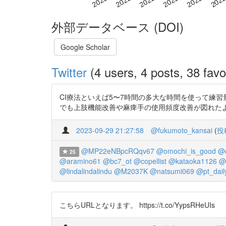
外部データベース (DOI)
Google Scholar
Twitter
(4 users, 4 posts, 38 favo
CI療法といえば5〜7時間の多大な時間を使って練習
でも上肢機能改善や麻痺手の使用頻度改善が図れたようです。 ⬇️文献情報 h
2023-09-29 21:27:58
@fukumoto_kansai
(
投
@MP22eNBpcRQqv67
@omochi_is_good
@
25
@aramino61
@bc7_ot
@copellist
@kataoka1126
@
@lindalindalindu
@M2037K
@natsumi069
@pt_daily
こちらURLとなります。 https://t.co/YypsRHeUIs