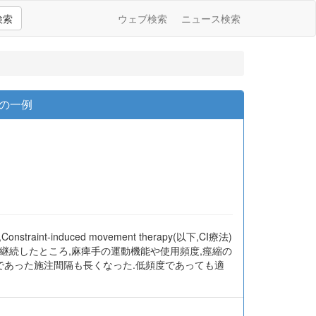
検索
ウェブ検索
ニュース検索
の一例
nduced movement therapy(以下,CI療法)
約1年間継続したところ,麻痺手の運動機能や使用頻度,痙縮の
であった施注間隔も長くなった.低頻度であっても適