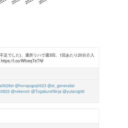
不足でした)、通所リハで週3回、1回あたり20分介入
://t.co/WfceqTeTNf
a0628st
@honapqpq0623
@st_generalist
s0825
@rokenotr
@TogakureNinja
@yutarojpt6