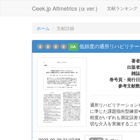
Ceek.jp Altmetrics (α ver.)
文献ランキング
ホーム
文献詳細
低頻度の通所リハビリテー
4
0
0
0
OA
著者
出版者
雑誌
巻号頁・発行日
参考文献数
通所リハビリテーションを利用す
に準じた課題指向型練習やT
程度がいずれも測定誤差
切な介入を実施すること
2023-09-29 21:27:58