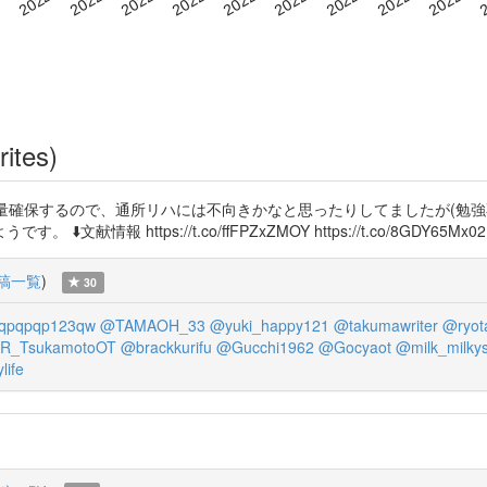
rites)
量確保するので、通所リハには不向きかなと思ったりしてましたが(勉強
ttps://t.co/ffFPZxZMOY https://t.co/8GDY65Mx02 https
稿一覧
)
30
qpqpqp123qw
@TAMAOH_33
@yuki_happy121
@takumawriter
@ryot
R_TsukamotoOT
@brackkurifu
@Gucchi1962
@Gocyaot
@milk_milky
life