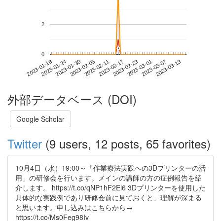
2
*
*
0
2023-03-07
2023-01-18
2023-02-05
2023-02-23
2023-03-13
2023-01-24
2023-02-11
2023-03-01
2023-01-30
2023-02-17
外部データベース (DOI)
Google Scholar
Twitter
(9 users, 12 posts, 65 favorites)
10月4日（水）19:00～「作業療法実践への3Dプリンターの活
用」の研修会を行います。メインの講師の方の症例報告を紹
介します。 https://t.co/qNP1hF2El6 3Dプリンターを使用した
具体的な実践例であり研修会前に見ておくと、理解が深まる
と思います。申し込みはこちらから→
https://t.co/Ms0Feg98Iv