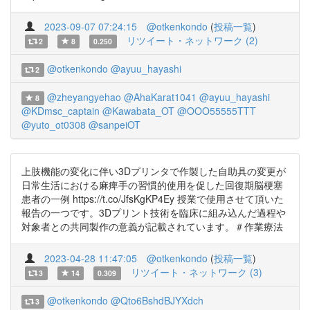
2023-09-07 07:24:15
@otkenkondo
(
投稿一覧
)
リツイート・ネットワーク (2)
2
8
0.250
@otkenkondo
@ayuu_hayashi
2
@zheyangyehao
@AhaKarat1041
@ayuu_hayashi
8
@KDmsc_captain
@Kawabata_OT
@OOO55555TTT
@yuto_ot0308
@sanpeiOT
上肢機能の変化に伴い3Dプリンタで作製した自助具の変更が
日常生活における麻痺手の習慣的使用を促した回復期脳梗塞
患者の一例 https://t.co/JfsKgKP4Ey 授業で使用させて頂いた
報告の一つです。3Dプリント技術を臨床に組み込んだ過程や
対象者との共同製作の意義が記載されています。＃作業療法
2023-04-28 11:47:05
@otkenkondo
(
投稿一覧
)
リツイート・ネットワーク (3)
3
14
0.309
@otkenkondo
@Qto6BshdBJYXdch
3