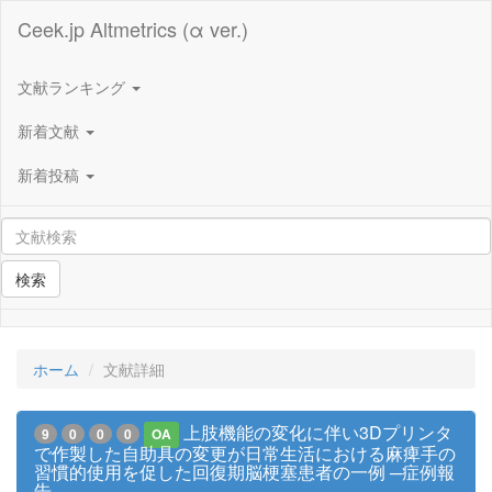
Ceek.jp Altmetrics (α ver.)
文献ランキング
新着文献
新着投稿
検索
ホーム
文献詳細
上肢機能の変化に伴い3Dプリンタ
9
0
0
0
OA
で作製した自助具の変更が日常生活における麻痺手の
習慣的使用を促した回復期脳梗塞患者の一例 ─症例報
告─