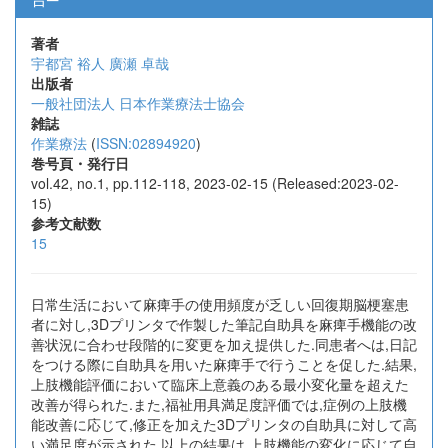
著者
宇都宮 裕人
廣瀬 卓哉
出版者
一般社団法人 日本作業療法士協会
雑誌
作業療法
(
ISSN:02894920
)
巻号頁・発行日
vol.42, no.1, pp.112-118, 2023-02-15 (Released:2023-02-
15)
参考文献数
15
日常生活において麻痺手の使用頻度が乏しい回復期脳梗塞患
者に対し,3Dプリンタで作製した筆記自助具を麻痺手機能の改
善状況に合わせ段階的に変更を加え提供した.同患者へは,日記
をつける際に自助具を用いた麻痺手で行うことを促した.結果,
上肢機能評価において臨床上意義のある最小変化量を超えた
改善が得られた.また,福祉用具満足度評価では,症例の上肢機
能改善に応じて,修正を加えた3Dプリンタの自助具に対して高
い満足度が示された.以上の結果は,上肢機能の変化に応じて自