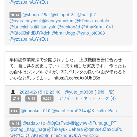
@yz5z0alnA6Y4E0s
@sheep_28ai
@shinpei_31
@hai_ji12
14
@ayuu_hayashi
@sonoyamaken
@KDmsc_captain
@junchichis
@hisa_yuki
@renkon3d
@AhaKarat1041
@Qto6BshdBJYXdch
@brainJogg
@yuto_ot0308
@yz5z0alnA6Y4E0s
学術誌作業療法で公開されました。 上肢機能改善に合わせ
て、自助具を変更していく工夫を施した実践です。 作ったも
の自体はシンプルですが、3Dプリンタの良い側面が伝わると
いいなと思ってます。 https://t.co/coAx0UhESq
2023-02-15 12:23:40
@yuto_ot0308
(
投稿一覧
)
リツイート・ネットワーク (4)
4
48
0.224
@ohnoknt1010
@satohikaru0214
@K_kaito_Pain
4
@tada5710
@OjQzF9bMfNjgvnw
@Tumugu_PT
45
@ohagi_hagi_hagi
@TakayukiUehara
@q8f2s48Za9cluP5
@RYOJIOTAKI
@otr_nt
@7nohrObWFvs87qp