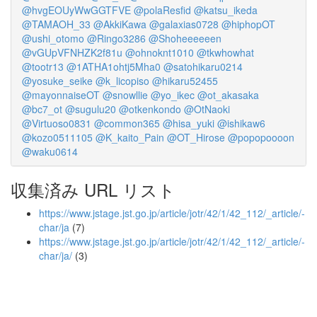
@hvgEOUyWwGGTFVE
@polaResfid
@katsu_ikeda
@TAMAOH_33
@AkkiKawa
@galaxias0728
@hiphopOT
@ushi_otomo
@Ringo3286
@Shoheeeeeen
@vGUpVFNHZK2f81u
@ohnoknt1010
@tkwhowhat
@tootr13
@1ATHA1ohtj5Mha0
@satohikaru0214
@yosuke_seike
@k_licopiso
@hikaru52455
@mayonnaiseOT
@snowllie
@yo_ikec
@ot_akasaka
@bc7_ot
@sugulu20
@otkenkondo
@OtNaoki
@Virtuoso0831
@common365
@hisa_yuki
@ishikaw6
@kozo0511105
@K_kaito_Pain
@OT_Hirose
@popopoooon
@waku0614
収集済み URL リスト
https://www.jstage.jst.go.jp/article/jotr/42/1/42_112/_article/-
char/ja
(7)
https://www.jstage.jst.go.jp/article/jotr/42/1/42_112/_article/-
char/ja/
(3)