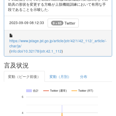
助具の形状を変更する方略が上肢機能訓練において有用な手
段であることを示唆した.
2023-09-09 08:12:33
Twitter
9 + 65
https://www.jstage.jst.go.jp/article/jotr/42/1/42_112/_article/-
char/ja/
(
info:doi/10.32178/jotr.42.1_112
)
言及状況
変動（ピーク前後）
変動（月別）
分布
合計
Twitter (通常)
Twitter (RT)
6
4