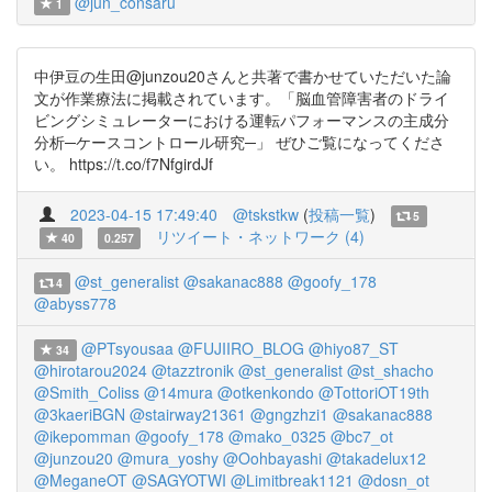
@jun_consaru
1
中伊豆の生田@junzou20さんと共著で書かせていただいた論
文が作業療法に掲載されています。「脳血管障害者のドライ
ビングシミュレーターにおける運転パフォーマンスの主成分
分析─ケースコントロール研究─」 ぜひご覧になってくださ
い。 https://t.co/f7NfgirdJf
2023-04-15 17:49:40
@tskstkw
(
投稿一覧
)
5
リツイート・ネットワーク (4)
40
0.257
@st_generalist
@sakanac888
@goofy_178
4
@abyss778
@PTsyousaa
@FUJIIRO_BLOG
@hiyo87_ST
34
@hirotarou2024
@tazztronik
@st_generalist
@st_shacho
@Smith_Coliss
@14mura
@otkenkondo
@TottoriOT19th
@3kaeriBGN
@stairway21361
@gngzhzi1
@sakanac888
@ikepomman
@goofy_178
@mako_0325
@bc7_ot
@junzou20
@mura_yoshy
@Oohbayashi
@takadelux12
@MeganeOT
@SAGYOTWI
@Limitbreak1121
@dosn_ot