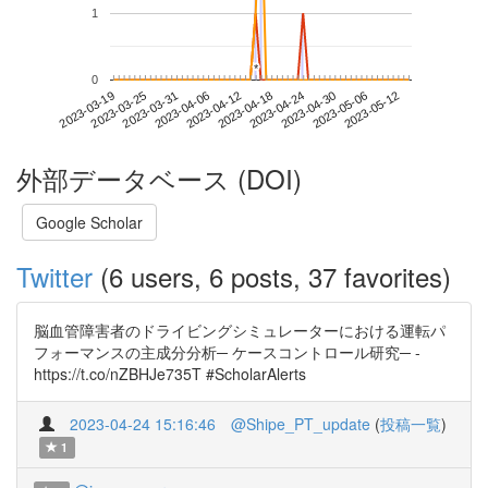
1
*
*
0
2023-05-06
2023-03-19
2023-04-06
2023-04-24
2023-05-12
2023-03-25
2023-04-12
2023-04-30
2023-03-31
2023-04-18
外部データベース (DOI)
Google Scholar
Twitter
(6 users, 6 posts, 37 favorites)
脳血管障害者のドライビングシミュレーターにおける運転パ
フォーマンスの主成分分析─ ケースコントロール研究─ -
https://t.co/nZBHJe735T #ScholarAlerts
2023-04-24 15:16:46
@Shipe_PT_update
(
投稿一覧
)
1