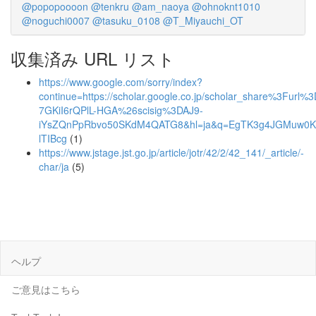
@popopoooon
@tenkru
@am_naoya
@ohnoknt1010
@noguchi0007
@tasuku_0108
@T_Miyauchi_OT
収集済み URL リスト
https://www.google.com/sorry/index?
continue=https://scholar.google.co.jp/scholar_share%3Furl
7GKiI6rQPlL-HGA%26scisig%3DAJ9-
iYsZQnPpRbvo50SKdM4QATG8&hl=ja&q=EgTK3g4JGMuw0KI
lTIBcg
(1)
https://www.jstage.jst.go.jp/article/jotr/42/2/42_141/_article/-
char/ja
(5)
ヘルプ
ご意見はこちら