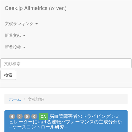
Ceek.jp Altmetrics (α ver.)
文献ランキング
新着文献
新着投稿
検索
ホーム
文献詳細
脳血管障害者のドライビングシミ
6
0
0
0
OA
ュレーターにおける運転パフォーマンスの主成分分析
─ケースコントロール研究─