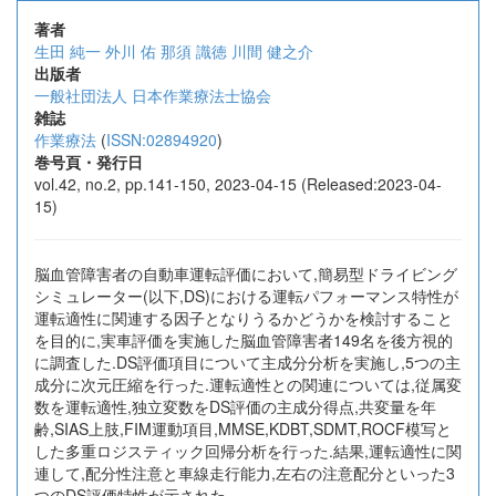
著者
生田 純一
外川 佑
那須 識徳
川間 健之介
出版者
一般社団法人 日本作業療法士協会
雑誌
作業療法
(
ISSN:02894920
)
巻号頁・発行日
vol.42, no.2, pp.141-150, 2023-04-15 (Released:2023-04-
15)
脳血管障害者の自動車運転評価において,簡易型ドライビング
シミュレーター(以下,DS)における運転パフォーマンス特性が
運転適性に関連する因子となりうるかどうかを検討すること
を目的に,実車評価を実施した脳血管障害者149名を後方視的
に調査した.DS評価項目について主成分分析を実施し,5つの主
成分に次元圧縮を行った.運転適性との関連については,従属変
数を運転適性,独立変数をDS評価の主成分得点,共変量を年
齢,SIAS上肢,FIM運動項目,MMSE,KDBT,SDMT,ROCF模写と
した多重ロジスティック回帰分析を行った.結果,運転適性に関
連して,配分性注意と車線走行能力,左右の注意配分といった3
つのDS評価特性が示された.