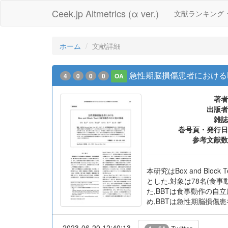
Ceek.jp Altmetrics (α ver.)
文献ランキング
ホーム
文献詳細
急性期脳損傷患者におけるBox
4
0
0
0
OA
著者
出版者
雑誌
巻号頁・発行日
参考文献数
本研究はBox and B
とした.対象は78名(食事
た,BBTは食事動作の自立度と高
め,BBTは急性期脳損
2023-06-20 12:40:13