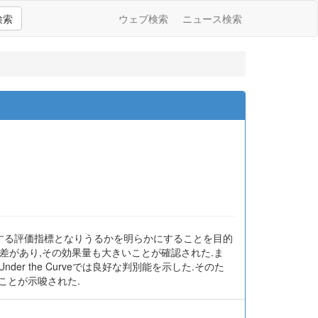
検索
ウェブ検索
ニュース検索
動作に関連する評価指標となりうるかを明らかにすることを目的
有意な差があり,その効果量も大きいことが確認された.ま
ea Under the Curveでは良好な判別能を示した.そのた
ことが示唆された.