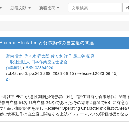
新着文献
新着投稿
 and Block Testと食事動作の自立度の関連
宮内 貴之
佐々木 祥太郎
佐々木 洋子
最上谷 拓磨
一般社団法人 日本作業療法士協会
作業療法
(
ISSN:02894920
)
vol.42, no.3, pp.263-269, 2023-06-15 (Released:2023-06-15)
27
lock Test(以下,BBT)が,急性期脳損傷患者に対して評価可能な食事
動作自立群:54名,非自立群:24名)であった.その結果,2群間でBBTに
い相関関係を示し,Receiver Operating Characteristic曲線のAr
傷患者の食事動作の自立度に関連する上肢パフォーマンスの評価指標となる