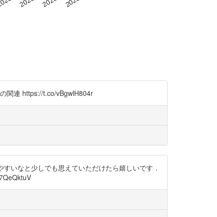
tps://t.co/vBgwlH804r
いやすいなと少しでも思えていただけたら嬉しいです．
eQktuV