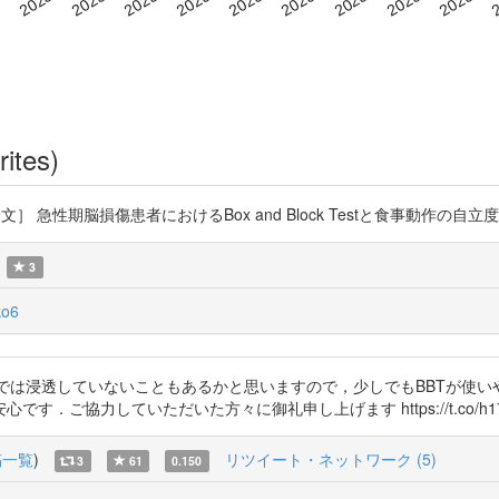
rites)
論文］ 急性期脳損傷患者におけるBox and Block Testと食事動作の自立度の関連 ht
3
o6
本では浸透していないこともあるかと思いますので，少しでもBBTが使
ご協力していただいた方々に御礼申し上げます https://t.co/h17Q
稿一覧
)
リツイート・ネットワーク (5)
3
61
0.150