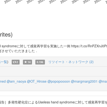
rites)
s hand syndromeに対して感覚再学習を実施した一例 https://t.co/RnP
ばさせていただきました．
稿一覧
)
リツイート・ネットワーク (2)
2
14
0.196
ned
@am_naoya
@OT_Hirose
@popopoooon
@margmarg2001
@mas
践報告］多発性硬化症によるUseless hand syndromeに対して感覚再学習を実施した