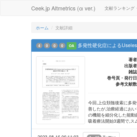
Ceek.jp Altmetrics (α ver.)
文献ランキング
ホーム
文献詳細
多発性硬化症によるUseles
4
0
0
0
OA
著者
出版者
雑誌
巻号頁・発行日
参考文献数
今回,上位頚髄後索に多
善したが,治療経過において
の機能を細分化した能動
吸着療法開始3週間で,
2023-08-16 06:11:03