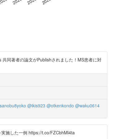
ZXnJ0Ps 共同著者の論文がPublishされました！MS患者に対
anobu8yoko
@ikis923
@otkenkondo
@waku0614
一例 https://t.co/FZCbhMl4ta