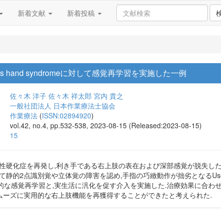
新着文献
新着投稿
s hand syndromeに対して感覚再学習を実施した一例
佐々木 洋子
佐々木 祥太郎
宮内 貴之
一般社団法人 日本作業療法士協会
作業療法
(
ISSN:02894920
)
vol.42, no.4, pp.532-538, 2023-08-15 (Released:2023-08-15)
15
発性硬化症を再発し,利き手である右上肢の表在および深部感覚が脱失し
静的2点識別覚や立体覚の障害を認め,手指の巧緻動作が拙劣となるUseless 
的な感覚再学習と,実生活に汎化を促す介入を実施した.治療効果に合わせ
スムーズに実用的な右上肢機能を再獲得することができたと考えられた.