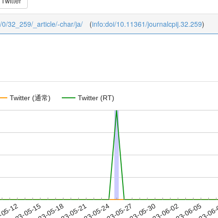
Twitter
2/0/32_259/_article/-char/ja/
(
info:doi/10.11361/journalcpij.32.259
)
Twitter (通常)
Twitter (RT)
2023-06-02
2023-06-05
2023-06
-05-12
2
2023-05-15
2023-05-18
2023-05-21
2023-05-24
2023-05-27
2023-05-30