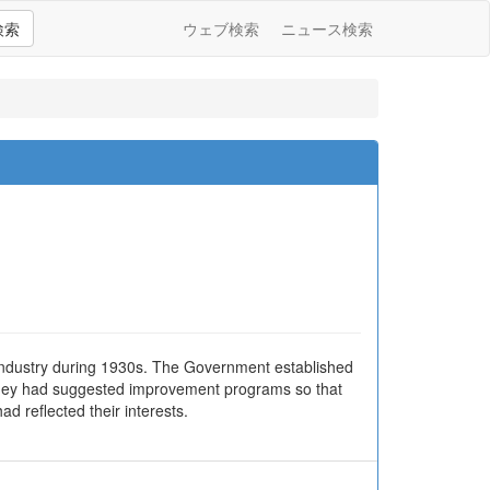
検索
ウェブ検索
ニュース検索
st industry during 1930s. The Government established
. They had suggested improvement programs so that
ad reflected their interests.