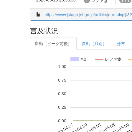
レファ協
1
1 + 1
https://www.jstage.jst.go.jp/article/journalcpij/3
言及状況
変動（ピーク前後）
変動（月別）
分布
合計
レファ協
1.00
0.75
0.50
0.25
0.00
2023-05-03
2023-05-06
2023-05-09
2023
2023-04-27
2023-04-30