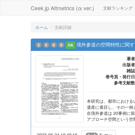
Ceek.jp Altmetrics (α ver.)
文献ランキング
ホーム
文献詳細
境外参道の空間特性に関す
2
0
0
0
OA
著者
出版者
雑誌
巻号頁・発行日
参考文献数
本研究は、都市における
遺産に着目し、その一例
在境外参道は 20事例
アプローチ空間という空
2023-06-24 10:49:16