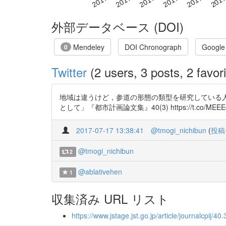
外部データベース (DOI)
Mendeley
DOI Chronograph
Google
0
Twitter
(2 users, 3 posts, 2 favori
地域は違うけど，参道の形態の類型を研究している人
として」『都市計画論文集』40(3) https://t.co/MEEEg
2017-07-17 13:38:41
@tmogi_nichibun
(
投稿
@tmogi_nichibun
2
@ablativehen
1
収集済み URL リスト
https://www.jstage.jst.go.jp/article/journalcpij/40