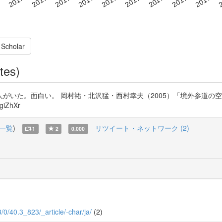
 Scholar
tes)
がいた。面白い。 岡村祐・北沢猛・西村幸夫（2005）「境外参道の
iZhXr
一覧
)
リツイート・ネットワーク (2)
1
2
0.000
.3/0/40.3_823/_article/-char/ja/
(2)