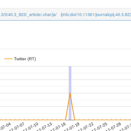
0.3/0/40.3_823/_article/-char/ja/
(
info:doi/10.11361/journalcpij.40.3.82
Twitter (RT)
2017-07-25
2017-07-28
2017-07
-07-04
2
2017-07-07
2017-07-10
2017-07-13
2017-07-16
2017-07-19
2017-07-22