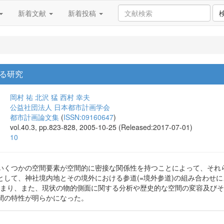
新着文献
新着投稿
る研究
岡村 祐
北沢 猛
西村 幸夫
公益社団法人 日本都市計画学会
都市計画論文集
(
ISSN:09160647
)
vol.40.3, pp.823-828, 2005-10-25 (Released:2017-07-01)
10
いくつかの空間要素が空間的に密接な関係性を持つことによって、それ
として、神社境内地とその境外における参道(=境外参道)の組み合わせ
に留まり、また、現状の物的側面に関する分析や歴史的な空間の変容及び
間の特性が明らかになった。