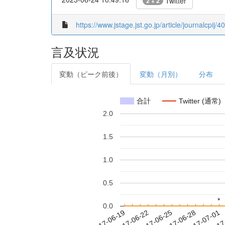
Twitter
2 + 2
https://www.jstage.jst.go.jp/article/journalcpij/4
言及状況
変動（ピーク前後）
変動（月別）
分布
合計
Twitter (通常)
2.0
1.5
1.0
0.5
*
*
0.0
2017-06-25
2017-06-28
2017-07-01
2017
2017-06-19
2017-06-22