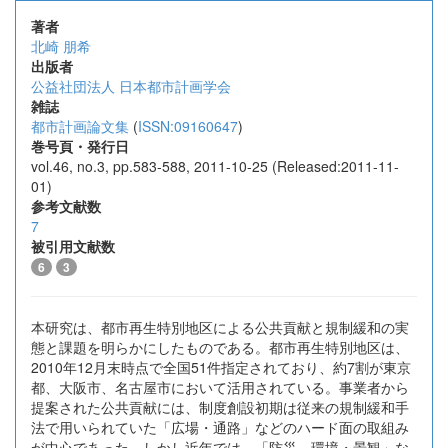
著者
北崎 朋希
出版者
公益社団法人 日本都市計画学会
雑誌
都市計画論文集
(
ISSN:09160647
)
巻号頁・発行日
vol.46, no.3, pp.583-588, 2011-10-25 (Released:2011-11-
01)
参考文献数
7
被引用文献数
6
3
本研究は、都市再生特別地区による公共貢献と規制緩和の実
態と課題を明らかにしたものである。都市再生特別地区は、
2010年12月末時点で全国51件指定されており、約7割が東京
都、大阪市、名古屋市において活用されている。事業者から
提案された公共貢献には、制度創設初期は従来の規制緩和手
法で用いられていた「広場・通路」などのハード面の取組み
が中心であった。しかし近年では、「防災、環境・景観」な