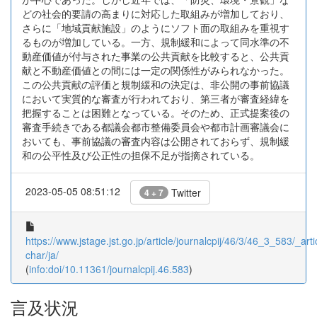
どの社会的要請の高まりに対応した取組みが増加しており、
さらに「地域貢献施設」のようにソフト面の取組みを重視す
るものが増加している。一方、規制緩和によって同水準の不
動産価値が付与された事業の公共貢献を比較すると、公共貢
献と不動産価値との間には一定の関係性がみられなかった。
この公共貢献の評価と規制緩和の決定は、非公開の事前協議
において実質的な審査が行われており、第三者が審査経緯を
把握することは困難となっている。そのため、正式提案後の
審査手続きである都議会都市整備委員会や都市計画審議会に
おいても、事前協議の審査内容は公開されておらず、規制緩
和の公平性及び公正性の担保不足が指摘されている。
2023-05-05 08:51:12
Twitter
4 + 7
https://www.jstage.jst.go.jp/article/journalcpij/46/3/46_3_583/_arti
char/ja/
(
info:doi/10.11361/journalcpij.46.583
)
言及状況