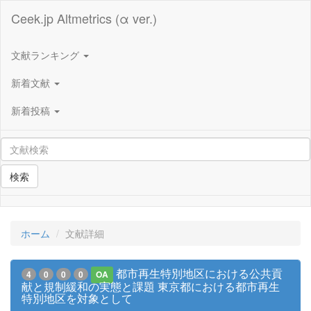
Ceek.jp Altmetrics (α ver.)
文献ランキング
新着文献
新着投稿
検索
ホーム
文献詳細
都市再生特別地区における公共貢
4
0
0
0
OA
献と規制緩和の実態と課題 東京都における都市再生
特別地区を対象として