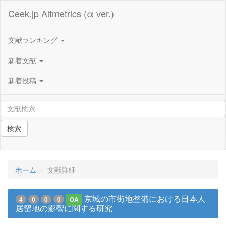
Ceek.jp Altmetrics (α ver.)
文献ランキング
新着文献
新着投稿
検索
ホーム
文献詳細
京城の市街地整備における日本人
4
0
0
0
OA
居留地の影響に関する研究