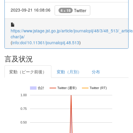
2023-09-21 16:08:06
Twitter
4 + 19
https://www.jstage.jst.go.jp/article/journalcpij/48/3/48_513/_article
char/ja/
(
info:doi/10.11361/journalcpij.48.513
)
言及状況
変動（ピーク前後）
変動（月別）
分布
合計
Twitter (通常)
Twitter (RT)
1.00
0.75
0.50