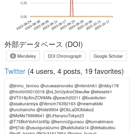
0.25
0.00
2023-10-11
2023-08-24
2023-09-11
2023-09-29
2023-10-17
2023-08-30
2023-09-17
2023-10-05
2023-09-05
2023-09-23
外部データベース (DOI)
Mendeley
DOI Chronograph
Google Scholar
0
Twitter
(4 users, 4 posts, 19 favorites)
@jinmu_tennou @uruwasinoneko @mkmtmk1 @nkby178
@hirohir00010018 @xL3mUydnoO9wuAw @ekesete1
@VT018pXmZOVikMs @peach20211 @busokuten
@asakurareiya @Venom76392163 @newmakkiki
@unchaincho @hide9904 @ObLaDiOblako2
@MeMe79968641 @LiHanyouTokyo23
@T76BohVuhrUo9Sp @keroro2gunsou @komakimaco
@Hj7ob @usuoguraizumo @kakitubata14 @dekabudou
@soft_tractor @k2c31617664 @onino_huguri