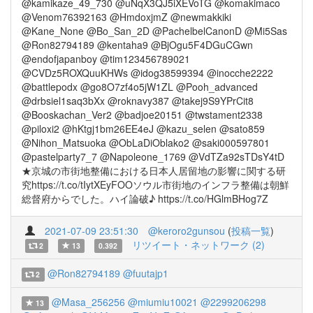
@kamikaze_49_730 @uNqX3QJ5iXEVoTG @komakimaco
@Venom76392163 @HmdoxjmZ @newmakkiki
@Kane_None @Bo_San_2D @PachelbelCanonD @Mi5Sas
@Ron82794189 @kentaha9 @BjOgu5F4DGuCGwn
@endofjapanboy @tim123456789021
@CVDz5ROXQuuKHWs @idog38599394 @inocche2222
@battlepodx @go8O7zf4o5jW1ZL @Pooh_advanced
@drbsiel1saq3bXx @roknavy387 @takej9S9YPrCit8
@Booskachan_Ver2 @badjoe20151 @twstament2338
@piloxi2 @hKtgj1bm26EE4eJ @kazu_selen @sato859
@Nihon_Matsuoka @ObLaDiOblako2 @saki000597801
@pastelparty7_7 @Napoleone_1769 @VdTZa92sTDsY4tD
★京城の市街地整備における日本人居留地の影響に関する研
究https://t.co/tIytXEyFOOソウル市街地のインフラ整備は朝鮮
総督府からでした。ハイ論破♪ https://t.co/HGlmBHog7Z
2021-07-09 23:51:30
@keroro2gunsou
(
投稿一覧
)
リツイート・ネットワーク (2)
2
13
0.392
@Ron82794189
@fuutajp1
2
@Masa_256256
@miumiu10021
@2299206298
13