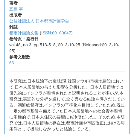
著者
五島 寧
出版者
公益社団法人 日本都市計画学会
雑誌
都市計画論文集
(
ISSN:09160647
)
巻号頁・発行日
vol.48, no.3, pp.513-518, 2013-10-25 (Released:2013-10-
25)
参考文献数
66
本研究は,日本統治下の京城(現;韓国ソウル)市街地建設におい
て,日本人居留地の与えた影響を分析した。日本人居留地では
優先的にインフラが整備されたと説明されることが多いが,本
研究は,実証的な分析を通して,全く異なる結論を導きだしてい
る。朝鮮総督府は,インフラの平準化を目指していたため,既に
一定の都市基盤を備えていた日本人居留地への社会資本整備
に消極的で,日本人住民の要望にも冷淡だった。そのため,本研
究では,日本人居留地の存在は,都市計画や市区改正における与
条件として機能しなかったと結論している。