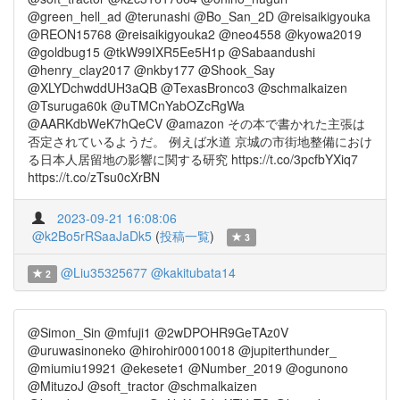
@green_hell_ad @terunashi @Bo_San_2D @reisaikigyouka
@REON15768 @reisaikigyouka2 @neo4558 @kyowa2019
@goldbug15 @tkW99IXR5Ee5H1p @Sabaandushi
@henry_clay2017 @nkby177 @Shook_Say
@XLYDchwddUH3aQB @TexasBronco3 @schmalkaizen
@Tsuruga60k @uTMCnYabOZcRgWa
@AARKdbWeK7hQeCV @amazon その本で書かれた主張は
否定されているようだ。 例えば水道 京城の市街地整備におけ
る日本人居留地の影響に関する研究 https://t.co/3pcfbYXiq7
https://t.co/zTsu0cXrBN
2023-09-21 16:08:06
@k2Bo5rRSaaJaDk5
(
投稿一覧
)
3
@Liu35325677
@kakitubata14
2
@Simon_Sin @mfuji1 @2wDPOHR9GeTAz0V
@uruwasinoneko @hirohir00010018 @jupiterthunder_
@miumiu19921 @ekesete1 @Number_2019 @ogunono
@MituzoJ @soft_tractor @schmalkaizen