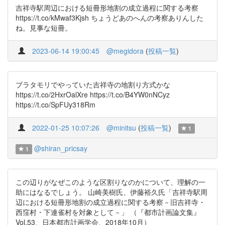
吉祥寺駅周辺における短冊形地割の成立過程に関する考察
https://t.co/kMwaf3Kjsh ちょうどあのへんの考察ありんした
ね。見事な短冊。
2023-06-14 19:00:45
@megidora
(
投稿一覧
)
ブラタモリでやっていた吉祥寺の地割り方式かな
https://t.co/2HxrOalXre https://t.co/B4YW0nNCyz
https://t.co/SpFUy318Rm
2022-01-25 10:07:26
@minitsu
(
投稿一覧
)
1
@shiran_pricsay
1
この辺りがなぜこのような区割りなのかについて、理解の一
助にはなるでしょう。 山崎美樹氏、伊藤裕久氏「吉祥寺駅周
辺における短冊形地割の成立過程に関する考察－旧吉祥寺・
西窪村・下連雀村を対象として－」 （『都市計画論文集』
Vol.53、日本都市計画学会、2018年10月）