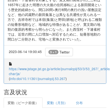
1657年に起きた明暦の大火後の住民移転による新田開発とい
う歴史的経緯から、間口20間×奥行8間の奥行の浅い屋敷設定
など、他の武蔵野の新田集落とは異なる共通性が見られる一
方で、吉祥寺村では本宿(集落)と野田(耕地)と呼ばれる二種類
の短冊形地割など、地域的な特徴があることが、寛文期の地
割の復原的考察から明らかになった。また西窪村・下連雀村
では、近世の間に人口増加へ対応するために、短冊形地割の
間口が二分割され、宅地へと変換されていった。
2023-06-14 19:00:45
Twitter
3 + 1
https://www.jstage.jst.go.jp/article/journalcpij/53/3/53_267/_article
char/ja/
(
info:doi/10.11361/journalcpij.53.267
)
言及状況
変動（ピーク前後）
変動（月別）
分布