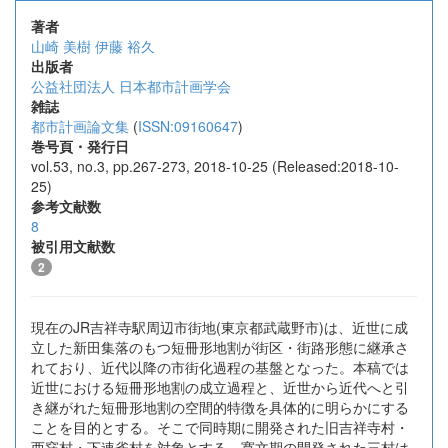
著者
山崎 美樹
伊藤 裕久
出版者
公益社団法人 日本都市計画学会
雑誌
都市計画論文集
(
ISSN:09160647
)
巻号頁・発行日
vol.53, no.3, pp.267-273, 2018-10-25 (Released:2018-10-
25)
参考文献数
8
被引用文献数
2
現在のJR吉祥寺駅周辺市街地(東京都武蔵野市)は、近世に成
立した新田集落のもつ短冊形地割が街区・街路形態に継承さ
れており、近代以降の市街化過程の基盤となった。本稿では
近世における短冊形地割の成立過程と、近世から近代へと引
き継がれた短冊形地割の空間的特徴を具体的に明らかにする
ことを目的とする。そこで同時期に開発された旧吉祥寺村・
西窪村・下連雀村を対象とする。寛文期の開発された三村は