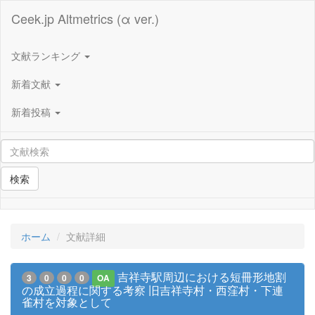
Ceek.jp Altmetrics (α ver.)
文献ランキング
新着文献
新着投稿
検索
ホーム
文献詳細
吉祥寺駅周辺における短冊形地割
3
0
0
0
OA
の成立過程に関する考察 旧吉祥寺村・西窪村・下連
雀村を対象として