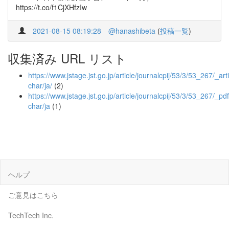
https://t.co/f1CjXHfzIw
2021-08-15 08:19:28
@hanashibeta
(
投稿一覧
)
収集済み URL リスト
https://www.jstage.jst.go.jp/article/journalcpij/53/3/53_267/_arti
char/ja/
(2)
https://www.jstage.jst.go.jp/article/journalcpij/53/3/53_267/_pdf
char/ja
(1)
ヘルプ
ご意見はこちら
TechTech Inc.