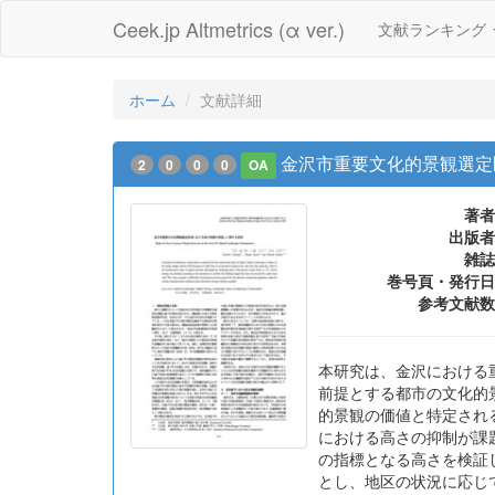
Ceek.jp Altmetrics (α ver.)
文献ランキング
ホーム
文献詳細
金沢市重要文化的景観選定
2
0
0
0
OA
著者
出版者
雑誌
巻号頁・発行日
参考文献数
本研究は、金沢における
前提とする都市の文化的
的景観の価値と特定され
における高さの抑制が課
の指標となる高さを検証
とし、地区の状況に応じ