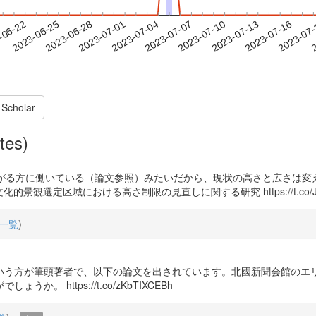
2023-07-13
2023-07-16
2023-07
-06-22
2
2023-06-25
2023-06-28
2023-07-01
2023-07-04
2023-07-07
2023-07-10
 Scholar
tes)
るより下がる方に働いている（論文参照）みたいだから、現状の高さと広さ
要文化的景観選定区域における高さ制限の見直しに関する研究 https://t.co/Jjq
一覧
)
さんという方が筆頭著者で、以下の論文を出されています。北國新聞会館の
 https://t.co/zKbTIXCEBh