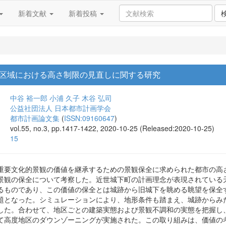
新着文献
新着投稿
区域における高さ制限の見直しに関する研究
中谷 裕一郎
小浦 久子
木谷 弘司
公益社団法人 日本都市計画学会
都市計画論文集
(
ISSN:09160647
)
vol.55, no.3, pp.1417-1422, 2020-10-25 (Released:2020-10-25)
15
重要文化的景観の価値を継承するための景観保全に求められた都市の高
景観の保全について考察した。近世城下町の計画理念が表現されている
るものであり、この価値の保全とは城跡から旧城下を眺める眺望を保全
題となった。シミュレーションにより、地形条件も踏まえ、城跡からみ
した。合わせて、地区ごとの建築実態および景観不調和の実態を把握し、
て高度地区のダウンゾーニングが実施された。この取り組みは、価値の