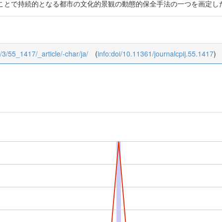
ことで持続的となる都市の文化的景観の動態的保全手法の一つを画定し
5/3/55_1417/_article/-char/ja/
(
info:doi/10.11361/journalcpij.55.1417
)