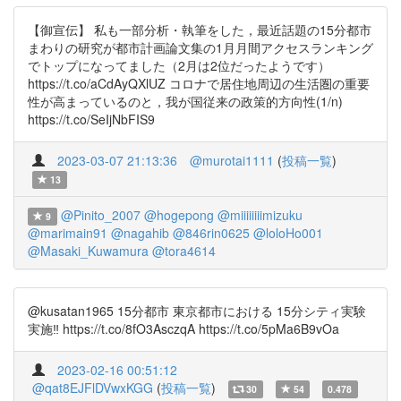
【御宣伝】 私も一部分析・執筆をした，最近話題の15分都市
まわりの研究が都市計画論文集の1月月間アクセスランキング
でトップになってました（2月は2位だったようです）
https://t.co/aCdAyQXlUZ コロナで居住地周辺の生活圏の重要
性が高まっているのと，我が国従来の政策的方向性(1/n)
https://t.co/SeIjNbFIS9
2023-03-07 21:13:36
@murotai1111
(
投稿一覧
)
13
@Pinito_2007
@hogepong
@miiiiiiiimizuku
9
@marimain91
@nagahib
@846rin0625
@loloHo001
@Masaki_Kuwamura
@tora4614
@kusatan1965 15分都市 東京都市における 15分シティ実験
実施‼️ https://t.co/8fO3AsczqA https://t.co/5pMa6B9vOa
2023-02-16 00:51:12
@qat8EJFlDVwxKGG
(
投稿一覧
)
30
54
0.478