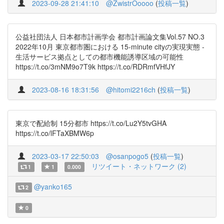
2023-09-28 21:41:10
@ZwistrOoooo
(
投稿一覧
)
公益社団法人 日本都市計画学会 都市計画論文集Vol.57 NO.3
2022年10月 東京都市圏における 15-minute cityの実現実態 -
生活サービス拠点としての都市機能誘導区域の可能性
https://t.co/3mNM9o7T9k https://t.co/RDRmfVHfJY
2023-08-16 18:31:56
@hitomi2216ch
(
投稿一覧
)
東京で配給制 15分都市 https://t.co/Lu2Y5tvGHA
https://t.co/lFTaXBMW6p
2023-03-17 22:50:03
@osanpogo5
(
投稿一覧
)
リツイート・ネットワーク (2)
1
1
0.000
@yanko165
2
0