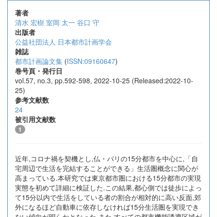
著者
清水 宏樹
室岡 太一
谷口 守
出版者
公益社団法人 日本都市計画学会
雑誌
都市計画論文集
(
ISSN:09160647
)
巻号頁・発行日
vol.57, no.3, pp.592-598, 2022-10-25 (Released:2022-10-
25)
参考文献数
24
被引用文献数
1
近年,コロナ禍を契機とし,仏・パリの15分都市を中心に,「自
宅周辺で生活を完結することができる」生活圏概念に関心が
高まっている.本研究では東京都市圏における15分都市の実現
実態を初めて詳細に検証した.この結果,都心側では徒歩によっ
て15分以内で生活をしている者の割合が相対的に高い反面,郊
外になるほど自動車に依存しなければ15分生活圏を実現でき
ない傾向が明らかとなった.また,すべての都市機能誘導区域が