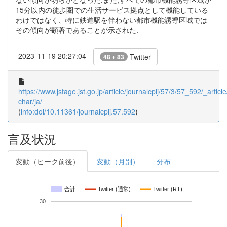
15分以内の徒歩圏での生活サービス拠点として機能している
わけではなく、特に鉄道駅を伴わない都市機能誘導区域では
その傾向が顕著であることが示された.
2023-11-19 20:27:04
Twitter
48 + 83
https://www.jstage.jst.go.jp/article/journalcpij/57/3/57_592/_article
char/ja/
(
info:doi/10.11361/journalcpij.57.592
)
言及状況
変動（ピーク前後）
変動（月別）
分布
合計
Twitter (通常)
Twitter (RT)
30