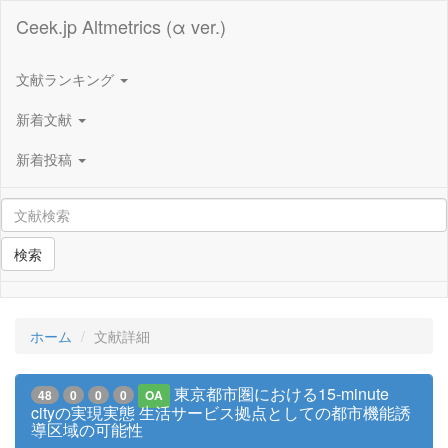
Ceek.jp Altmetrics (α ver.)
文献ランキング
新着文献
新着投稿
検索
ホーム
文献詳細
東京都市圏における15-minute
48
0
0
0
OA
cityの実現実態 生活サービス拠点としての都市機能誘
導区域の可能性