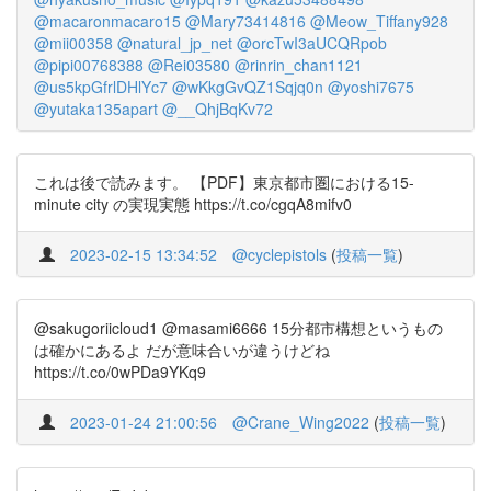
@macaronmacaro15
@Mary73414816
@Meow_Tiffany928
@mii00358
@natural_jp_net
@orcTwI3aUCQRpob
@pipi00768388
@Rei03580
@rinrin_chan1121
@us5kpGfrlDHlYc7
@wKkgGvQZ1Sqjq0n
@yoshi7675
@yutaka135apart
@__QhjBqKv72
これは後で読みます。 【PDF】東京都市圏における15-
minute city の実現実態 https://t.co/cgqA8mifv0
2023-02-15 13:34:52
@cyclepistols
(
投稿一覧
)
@sakugoriicloud1 @masami6666 15分都市構想というもの
は確かにあるよ だが意味合いが違うけどね
https://t.co/0wPDa9YKq9
2023-01-24 21:00:56
@Crane_Wing2022
(
投稿一覧
)