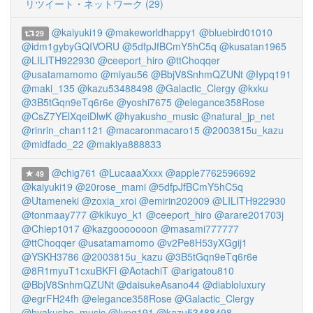
リツイート・ネットワーク (29)
@kaiyuki19
@makeworldhappy1
@bluebird01010
29
@idm1gybyGQIVORU
@5dfpJfBCmY5hC5q
@kusatan1965
@LILITH922930
@ceeport_hiro
@ttChoqqer
@usatamamomo
@miyau56
@BbjV8SnhmQZUNt
@Iypq191
@maki_135
@kazu53488498
@Galactic_Clergy
@kxku
@3B5tGqn9eTq6r6e
@yoshi7675
@elegance358Rose
@CsZ7YElXqeiDlwK
@hyakusho_music
@natural_jp_net
@rinrin_chan1121
@macaronmacaro15
@2003815u_kazu
@midfado_22
@makiya888833
@chig761
@LucaaaXxxx
@apple7762596692
49
@kaiyuki19
@20rose_mami
@5dfpJfBCmY5hC5q
@Utameneki
@zoxia_xroi
@emirin202009
@LILITH922930
@tonmaay777
@kikuyo_k1
@ceeport_hiro
@arare201703j
@Chiep1017
@kazgooooooon
@masami777777
@ttChoqqer
@usatamamomo
@v2Pe8H53yXGgij1
@YSKH3786
@2003815u_kazu
@3B5tGqn9eTq6r6e
@8R1myuT1cxuBKFl
@AotachiT
@arigatou810
@BbjV8SnhmQZUNt
@daisukeAsano44
@diabloluxury
@egrFH24fh
@elegance358Rose
@Galactic_Clergy
@hyakusho_music
@Iypq191
@kazu53488498