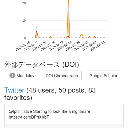
20
10
0
2023-03-08
2023-01-19
2023-02-06
2023-02-24
2023-03-14
2023-01-25
2023-02-12
2023-03-02
2023-01-31
2023-02-18
外部データベース (DOI)
Mendeley
DOI Chronograph
Google Scholar
2
Twitter
(48 users, 50 posts, 83
favorites)
@tpfinitiative Starting to look like a nightmare
https://t.co/oDPriXlkbT