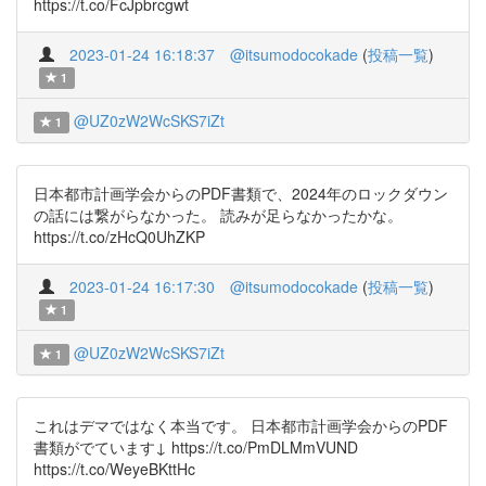
https://t.co/FcJpbrcgwt
2023-01-24 16:18:37
@itsumodocokade
(
投稿一覧
)
1
@UZ0zW2WcSKS7iZt
1
日本都市計画学会からのPDF書類で、2024年のロックダウン
の話には繋がらなかった。 読みが足らなかったかな。
https://t.co/zHcQ0UhZKP
2023-01-24 16:17:30
@itsumodocokade
(
投稿一覧
)
1
@UZ0zW2WcSKS7iZt
1
これはデマではなく本当です。 日本都市計画学会からのPDF
書類がでています↓ https://t.co/PmDLMmVUND
https://t.co/WeyeBKttHc