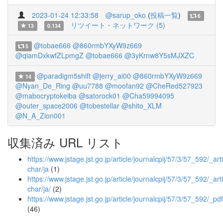
2023-01-24 12:33:58
@sarup_oko
(
投稿一覧
)
6
リツイート・ネットワーク (5)
13
0.134
@tobae666
@860rmbYXyW9z669
5
@qiamDxkwfZLpmgZ
@tobae666
@3yKrnw8Y5sMJXZC
@paradigm5shift
@jerry_ai00
@860rmbYXyW9z669
14
@Nyan_De_Ring
@uu7788
@moofan92
@CheRed527923
@mabocryptokeiba
@satorock01
@Cha59994095
@outer_space2006
@tobestellar
@shito_XLM
@N_A_Zion001
収集済み URL リスト
https://www.jstage.jst.go.jp/article/journalcpij/57/3/57_592/_arti
char/ja
(1)
https://www.jstage.jst.go.jp/article/journalcpij/57/3/57_592/_arti
char/ja/
(2)
https://www.jstage.jst.go.jp/article/journalcpij/57/3/57_592/_pdf
(46)