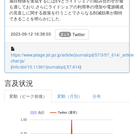
減目標値を達成するにはEVとライドシェアの組み合わせが最
も適しており,さらにライドシェアの利用率の増加や電源構成
の見直しに関する政策を行うことでさらなる削減効果が期待
できることを明らかにした.
2023-09-12 16:38:03
Twitter
2 + 1
https://www.jstage.jst.go.jp/article/journalcpij/57/3/57_614/_article
char/ja/
(
info:doi/10.11361/journalcpij.57.614
)
言及状況
変動（ピーク前後）
変動（月別）
分布
合計
Twitter (通常)
1.00
0.75