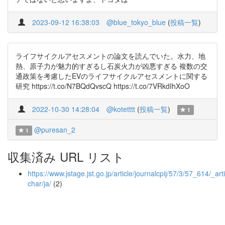
2023-09-12 16:38:03
@blue_tokyo_blue
(
投稿一覧
)
ライフサイクルアセスメントの論文を読んでいた。水力、地
熱、原子力が魅力的すぎるし石炭火力が凶悪すぎる 複数の交
通政策を考慮したEVのライフサイクルアセスメントに関する
研究 https://t.co/N7BQdQvscQ https://t.co/7VRkdIhXoO
2022-10-30 14:28:04
@kotetttt
(
投稿一覧
)
1
@puresan_2
1
収集済み URL リスト
https://www.jstage.jst.go.jp/article/journalcpij/57/3/57_614/_arti
char/ja/
(2)