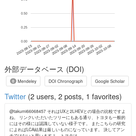
0.50
0.25
0.00
2023-10-02
2023-08-15
2023-09-02
2023-09-20
2023-10-08
2023-08-21
2023-09-08
2023-09-26
2023-08-27
2023-09-14
外部データベース (DOI)
Mendeley
DOI Chronograph
Google Scholar
0
Twitter
(2 users, 2 posts, 1 favorites)
@takumi66068457 それはUXと2LHEVとの場合の比較ですよ
ね。 リンクいただいたツリーにもある通り、トヨタも一般的
にはその様には認識していない様子です。 またこちらの研究
によればLCA結果は厳しいものになっています。 決してアン
チではないと思いますよ、トヨタは