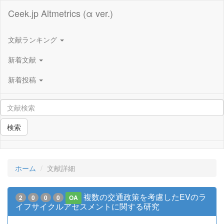
Ceek.jp Altmetrics (α ver.)
文献ランキング
新着文献
新着投稿
検索
ホーム
文献詳細
複数の交通政策を考慮したEVのラ
2
0
0
0
OA
イフサイクルアセスメントに関する研究