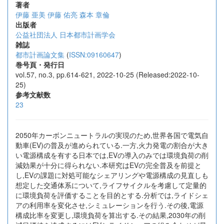
著者
伊藤 亜美
伊藤 佑亮
森本 章倫
出版者
公益社団法人 日本都市計画学会
雑誌
都市計画論文集
(
ISSN:09160647
)
巻号頁・発行日
vol.57, no.3, pp.614-621, 2022-10-25 (Released:2022-10-
25)
参考文献数
23
2050年カーボンニュートラルの実現のため,世界各国で電気自
動車(EV)の普及が進められている.一方,火力発電の割合が大き
い電源構成を有する日本では,EVの導入のみでは環境負荷の削
減効果が十分に得られない.本研究はEVの完全普及を前提と
し,EVの課題に対処可能なシェアリングや電源構成の見直しも
想定した交通体系について,ライフサイクルを考慮して定量的
に環境負荷を評価することを目的とする.分析では,ライドシェ
アの利用率を変化させ,シミュレーションを行う.その後,電源
構成比率を変更し,環境負荷を算出する.その結果,2030年の削